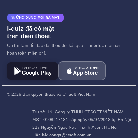
🚀 ỨNG DỤNG MỚI RA MẮT
i-quiz đã có mặt
trên điện thoại!
Ôn thi, làm đề, tạo đề, theo dõi kết quả — mọi lúc mọi nơi,
hoàn toàn miễn phí.
TẢI NGAY TRÊN
TẢI NGAY TRÊN
Google Play
App Store
©
2026 Bản quyền thuộc về CTSoft Việt Nam
Trụ sở HN: Công ty TNHH CTSOFT VIỆT NAM
MST: 0108217181 cấp ngày 05/04/2018 tại Hà Nội
227 Nguyễn Ngọc Nại, Thanh Xuân, Hà Nội
Liên hệ: congtt@ctsoft.com.vn