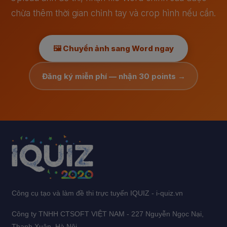
chừa thêm thời gian chỉnh tay và crop hình nếu cần.
🖼️ Chuyển ảnh sang Word ngay
Đăng ký miễn phí — nhận 30 points →
Công cụ tạo và làm đề thi trực tuyến IQUIZ - i-quiz.vn
Công ty TNHH CTSOFT VIỆT NAM - 227 Nguyễn Ngọc Nại,
Thanh Xuân, Hà Nội