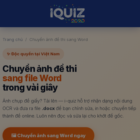
Trang chủ
Chuyển ảnh đề thi sang Word
✨ Độc quyền tại Việt Nam
Chuyển ảnh đề thi
sang file Word
trong vài giây
Ảnh chụp đề giấy? Tải lên — i-quiz hỗ trợ nhận dạng nội dung
OCR và đưa ra file
.docx
để bạn chỉnh sửa, in hoặc chuyển tiếp
thành đề online. Luôn nên đọc và sửa lại cho khớt đề gốc.
🖼️ Chuyển ảnh sang Word ngay