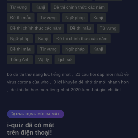
Từ vựng
Kanji
Đề thi chính thức các năm
Đề thi mẫu
Từ vựng
Ngữ pháp
Kanji
Đề thi chính thức các năm
Đề thi mẫu
Từ vựng
Ngữ pháp
Kanji
Đề thi chính thức các năm
Đề thi mẫu
Từ vựng
Ngữ pháp
Kanji
Tiếng Anh
Vật lý
Lịch sử
bộ đề thi thử năng lực tiếng nhật ,
21 câu hỏi đáp mới nhất về
virus corona của who ,
9 lời khuyên để nhớ từ mới nhanh hơn
,
de-thi-dai-hoc-mon-tieng-nhat-2020-kem-bai-giai-chi-tiet
🚀 ỨNG DỤNG MỚI RA MẮT
i-quiz đã có mặt
trên điện thoại!