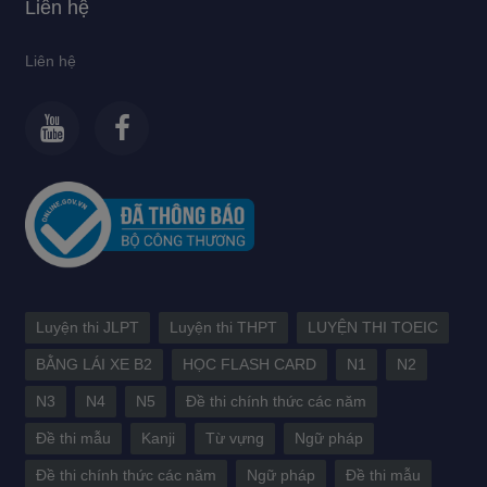
Liên hệ
Liên hệ
Luyện thi JLPT
Luyện thi THPT
LUYỆN THI TOEIC
BẰNG LÁI XE B2
HỌC FLASH CARD
N1
N2
N3
N4
N5
Đề thi chính thức các năm
Đề thi mẫu
Kanji
Từ vựng
Ngữ pháp
Đề thi chính thức các năm
Ngữ pháp
Đề thi mẫu