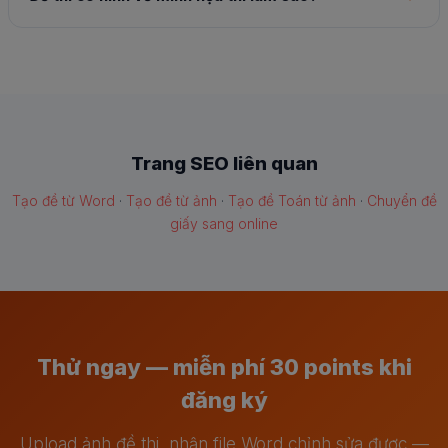
Trang SEO liên quan
Tạo đề từ Word
·
Tạo đề từ ảnh
·
Tạo đề Toán từ ảnh
·
Chuyển đề
giấy sang online
Thử ngay — miễn phí 30 points khi
đăng ký
Upload ảnh đề thi, nhận file Word chỉnh sửa được —