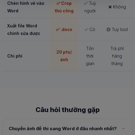
Chèn hình vẽ vào
✅ Crop
✅ Tuỳ
❌ Không
Word
thủ công
người
Xuất file Word
✅ .docx
✅ Có
🟡 Tuỳ tool
chỉnh sửa được
Tốn
Trả phí
20 pts/
Chi phí
thời
hàng
ảnh
gian
tháng
Câu hỏi thường gặp
Chuyển ảnh đề thi sang Word ở đâu nhanh nhất?