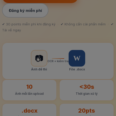
Đăng ký miễn phí
✔ 30 points miễn phí khi đăng ký · ✔ Không cần cài phần mềm · ✔
Tải về ngay
📷
W
OCR + kiểm tra
Ảnh đề thi
File .docx
10
<30s
Ảnh mỗi lần upload
Thời gian xử lý
.docx
20pts