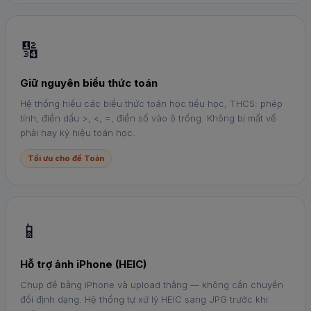
🔢
Giữ nguyên biểu thức toán
Hệ thống hiểu các biểu thức toán học tiểu học, THCS: phép
tính, điền dấu >, <, =, điền số vào ô trống. Không bị mất vế
phải hay ký hiệu toán học.
Tối ưu cho đề Toán
📱
Hỗ trợ ảnh iPhone (HEIC)
Chụp đề bằng iPhone và upload thẳng — không cần chuyển
đổi định dạng. Hệ thống tự xử lý HEIC sang JPG trước khi