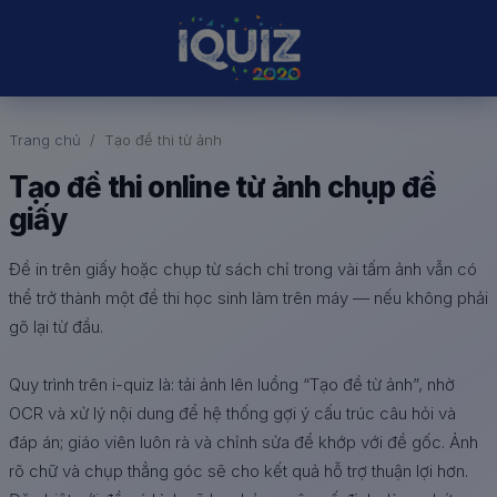
Trang chủ
Tạo đề thi từ ảnh
Tạo đề thi online từ ảnh chụp đề
giấy
Đề in trên giấy hoặc chụp từ sách chỉ trong vài tấm ảnh vẫn có
thể trở thành một đề thi học sinh làm trên máy — nếu không phải
gõ lại từ đầu.
Quy trình trên i-quiz là: tải ảnh lên luồng “Tạo đề từ ảnh”, nhờ
OCR và xử lý nội dung để hệ thống gợi ý cấu trúc câu hỏi và
đáp án; giáo viên luôn rà và chỉnh sửa để khớp với đề gốc. Ảnh
rõ chữ và chụp thẳng góc sẽ cho kết quả hỗ trợ thuận lợi hơn.