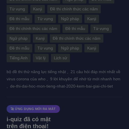
Từ vựng
Kanji
Đề thi chính thức các năm
Đề thi mẫu
Từ vựng
Ngữ pháp
Kanji
Đề thi chính thức các năm
Đề thi mẫu
Từ vựng
Ngữ pháp
Kanji
Đề thi chính thức các năm
Đề thi mẫu
Từ vựng
Ngữ pháp
Kanji
Tiếng Anh
Vật lý
Lịch sử
bộ đề thi thử năng lực tiếng nhật ,
21 câu hỏi đáp mới nhất về
virus corona của who ,
9 lời khuyên để nhớ từ mới nhanh hơn
,
de-thi-dai-hoc-mon-tieng-nhat-2020-kem-bai-giai-chi-tiet
🚀 ỨNG DỤNG MỚI RA MẮT
i-quiz đã có mặt
trên điện thoại!