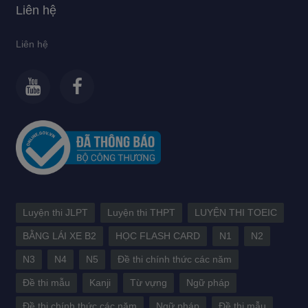
Liên hệ
Liên hệ
Luyện thi JLPT
Luyện thi THPT
LUYỆN THI TOEIC
BẰNG LÁI XE B2
HỌC FLASH CARD
N1
N2
N3
N4
N5
Đề thi chính thức các năm
Đề thi mẫu
Kanji
Từ vựng
Ngữ pháp
Đề thi chính thức các năm
Ngữ pháp
Đề thi mẫu