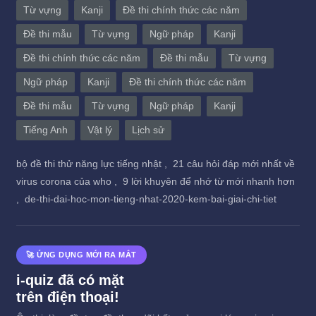
Từ vựng
Kanji
Đề thi chính thức các năm
Đề thi mẫu
Từ vựng
Ngữ pháp
Kanji
Đề thi chính thức các năm
Đề thi mẫu
Từ vựng
Ngữ pháp
Kanji
Đề thi chính thức các năm
Đề thi mẫu
Từ vựng
Ngữ pháp
Kanji
Tiếng Anh
Vật lý
Lịch sử
bộ đề thi thử năng lực tiếng nhật ,
21 câu hỏi đáp mới nhất về
virus corona của who ,
9 lời khuyên để nhớ từ mới nhanh hơn
,
de-thi-dai-hoc-mon-tieng-nhat-2020-kem-bai-giai-chi-tiet
🚀 ỨNG DỤNG MỚI RA MẮT
i-quiz đã có mặt
trên điện thoại!