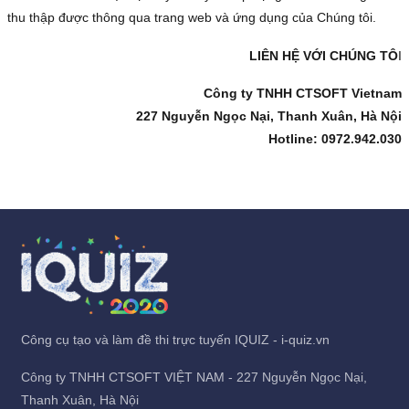
LIÊN HỆ VỚI CHÚNG TÔ
I
Công ty TNHH CTSOFT Vietnam
227 Nguyễn Ngọc Nại, Thanh Xuân, Hà Nội
Hotline: 0972.942.030
Công cụ tạo và làm đề thi trực tuyến IQUIZ - i-quiz.vn
Công ty TNHH CTSOFT VIỆT NAM - 227 Nguyễn Ngọc Nại,
Thanh Xuân, Hà Nội