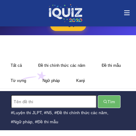
🛍️
iQuiz Store
— Văn phòng phẩm, dụng cụ học tập giá tốt
🔥 HOT
Xem ngay →
Tất cả
Đề thi chính thức các năm
Đề thi mẫu
Từ vựng
Ngữ pháp
Kanji
Tìm
Luyện thi JLPT
N5
Đề thi chính thức các năm
Ngữ pháp
Đề thi mẫu