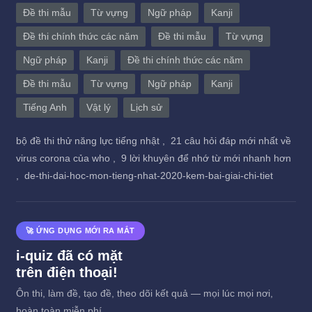
Đề thi mẫu
Từ vựng
Ngữ pháp
Kanji
Đề thi chính thức các năm
Đề thi mẫu
Từ vựng
Ngữ pháp
Kanji
Đề thi chính thức các năm
Đề thi mẫu
Từ vựng
Ngữ pháp
Kanji
Tiếng Anh
Vật lý
Lịch sử
bộ đề thi thử năng lực tiếng nhật ,
21 câu hỏi đáp mới nhất về
virus corona của who ,
9 lời khuyên để nhớ từ mới nhanh hơn
,
de-thi-dai-hoc-mon-tieng-nhat-2020-kem-bai-giai-chi-tiet
🚀 ỨNG DỤNG MỚI RA MẮT
i-quiz đã có mặt
trên điện thoại!
Ôn thi, làm đề, tạo đề, theo dõi kết quả — mọi lúc mọi nơi,
hoàn toàn miễn phí.