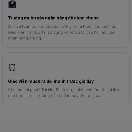
🏫
Trường muốn xây ngân hàng đề dùng chung
Số hóa toàn bộ kho đề của trường, chia theo môn và khối.
Giáo viên tra cứu, tái sử dụng và bổ sung câu hỏi mới vào
ngân hàng chung.
⏰
Giáo viên muốn ra đề nhanh trước giờ dạy
Chỉ còn vài phút? Tải file đề cũ lên, chỉnh vài câu rồi gửi link
cho học sinh — không cần chờ in hay photo gì cả.