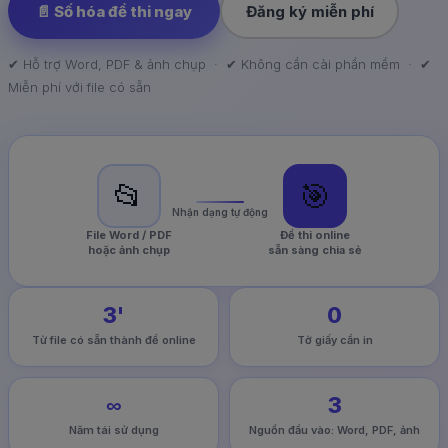
📄 Số hóa đề thi ngay
Đăng ký miễn phí
✔ Hỗ trợ Word, PDF & ảnh chụp · ✔ Không cần cài phần mềm · ✔
Miễn phí với file có sẵn
📂
🎯
Nhận dạng tự động
File Word / PDF
Đề thi online
hoặc ảnh chụp
sẵn sàng chia sẻ
3'
0
Từ file có sẵn thành đề online
Tờ giấy cần in
∞
3
Năm tái sử dụng
Nguồn đầu vào: Word, PDF, ảnh