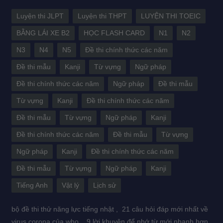
Luyện thi JLPT
Luyện thi THPT
LUYỆN THI TOEIC
BẰNG LÁI XE B2
HỌC FLASH CARD
N1
N2
N3
N4
N5
Đề thi chính thức các năm
Đề thi mẫu
Kanji
Từ vựng
Ngữ pháp
Đề thi chính thức các năm
Ngữ pháp
Đề thi mẫu
Từ vựng
Kanji
Đề thi chính thức các năm
Đề thi mẫu
Từ vựng
Ngữ pháp
Kanji
Đề thi chính thức các năm
Đề thi mẫu
Từ vựng
Ngữ pháp
Kanji
Đề thi chính thức các năm
Đề thi mẫu
Từ vựng
Ngữ pháp
Kanji
Tiếng Anh
Vật lý
Lịch sử
bộ đề thi thử năng lực tiếng nhật ,
21 câu hỏi đáp mới nhất về
virus corona của who ,
9 lời khuyên để nhớ từ mới nhanh hơn