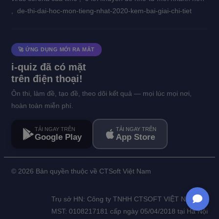
,
de-thi-dai-hoc-mon-tieng-nhat-2020-kem-bai-giai-chi-tiet
🚀 ỨNG DỤNG MỚI RA MẮT
i-quiz đã có mặt
trên điện thoại!
Ôn thi, làm đề, tạo đề, theo dõi kết quả — mọi lúc mọi nơi,
hoàn toàn miễn phí.
TẢI NGAY TRÊN
TẢI NGAY TRÊN
Google Play
App Store
©
2026 Bản quyền thuộc về CTSoft Việt Nam
Trụ sở HN: Công ty TNHH CTSOFT VIỆT NAM
MST: 0108217181 cấp ngày 05/04/2018 tại Hà Nội