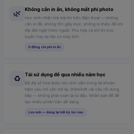
Không cần in ấn, không mất phí photo
🌿
Học sinh nhận link bài thi trên điện thoại — không
cần in đề, không tốn giấy mực, không lo thiếu đề khi
lớp đột ngột thêm người. Phù hợp cả khi thi trực
tuyến hay tại lớp có máy tính.
0 đồng chi phí in ấn
Tái sử dụng đề qua nhiều năm học
♻️
Đề đã số hóa được lưu vĩnh viễn trong tài khoản.
Năm sau chỉ cần mở lại, thêm/bớt vài câu rồi dùng
tiếp — không phải soạn lại từ đầu. Nhân bản đề để
tạo nhiều phiên bản dễ dàng.
Lưu mãi — dùng lại bất kỳ lúc nào