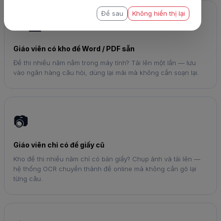
Để sau
Không hiển thị lại
👩‍🏫
Giáo viên có kho đề Word / PDF sẵn
Đề thi nhiều năm nằm trong máy tính? Tải lên một lần — lưu
vào ngân hàng câu hỏi, dùng lại mãi mà không cần soạn lại.
📷
Giáo viên chỉ có đề giấy cũ
Kho đề thi nhiều năm chỉ có bản giấy? Chụp ảnh và tải lên —
hệ thống OCR chuyển thành đề online mà không cần gõ lại
từng câu.