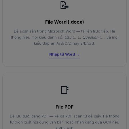
📝
File Word (.docx)
Đề soạn sẵn trong Microsoft Word — tải lên trực tiếp. Hệ
thống hiểu mọi kiểu đánh số:
Câu 1.
,
1.
,
Question 1.
… và mọi
kiểu đáp án A/B/C/D hay a/b/c/d.
Nhập từ Word →
📑
File PDF
Đề lưu dưới dạng PDF — kể cả PDF scan từ đề giấy. Hệ thống
tự trích xuất nội dung văn bản hoặc nhận dạng qua OCR nếu
là PDF ảnh.