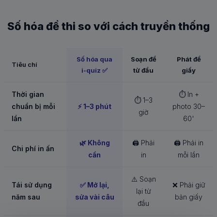
Số hóa đề thi so với cách truyền thống
Số hóa qua
Soạn đề
Phát đề
Tiêu chí
i-quiz ✅
từ đầu
giấy
Thời gian
⏱ In +
⏱ 1–3
chuẩn bị mỗi
⚡ 1–3 phút
photo 30–
giờ
lần
60'
🌿 Không
🖨 Phải
🖨 Phải in
Chi phí in ấn
cần
in
mỗi lần
⚠️ Soạn
Tái sử dụng
✅ Mở lại,
❌ Phải giữ
lại từ
năm sau
sửa vài câu
bản giấy
đầu