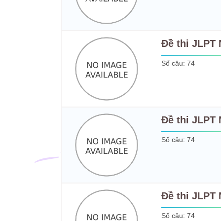
Đề thi JLPT
Số câu: 74
Đề thi JLPT
Số câu: 74
Đề thi JLPT
Số câu: 74