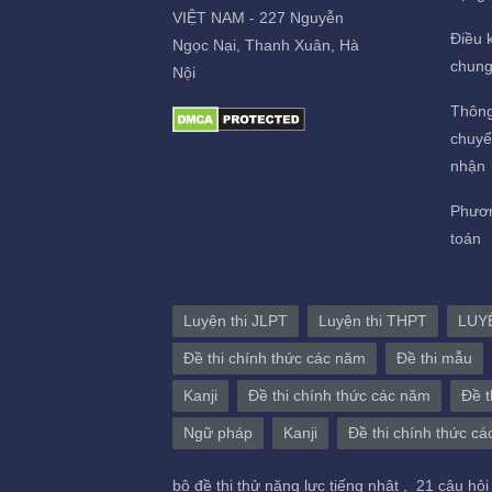
VIỆT NAM - 227 Nguyễn
Điều k
Ngọc Nại, Thanh Xuân, Hà
chun
Nội
Thông
chuyể
nhận
Phươn
toán
Luyện thi JLPT
Luyện thi THPT
LUY
Đề thi chính thức các năm
Đề thi mẫu
Kanji
Đề thi chính thức các năm
Đề t
Ngữ pháp
Kanji
Đề thi chính thức c
bộ đề thi thử năng lực tiếng nhật ,
21 câu hỏi