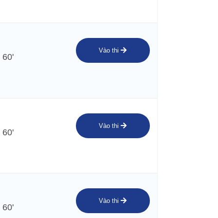
Vào thi
60'
Vào thi
60'
Vào thi
60'