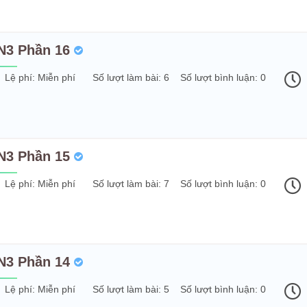
 N3 Phần 16
Lệ phí: Miễn phí
Số lượt làm bài: 6
Số lượt bình luận: 0
 N3 Phần 15
Lệ phí: Miễn phí
Số lượt làm bài: 7
Số lượt bình luận: 0
 N3 Phần 14
Lệ phí: Miễn phí
Số lượt làm bài: 5
Số lượt bình luận: 0