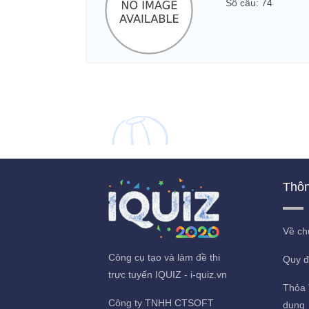
Số câu: 74
Thôn
Về ch
Công cụ tạo và làm đề thi
Quy đ
trực tuyến IQUIZ - i-quiz.vn
Thỏa 
Công ty TNHH CTSOFT
dụng