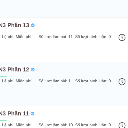
 N3 Phần 13
Lệ phí: Miễn phí
Số lượt làm bài: 11
Số lượt bình luận: 0
 N3 Phần 12
Lệ phí: Miễn phí
Số lượt làm bài: 1
Số lượt bình luận: 0
 N3 Phần 11
Lệ phí: Miễn phí
Số lượt làm bài: 10
Số lượt bình luận: 0