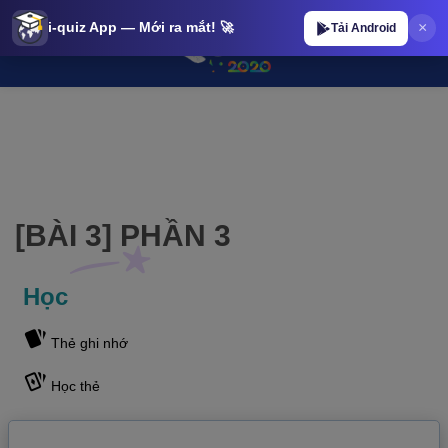
×
i-quiz App — Mới ra mắt! 🚀
Tải Android
[BÀI 3] PHẦN 3 | iQuiz@stop [BÀI 3] PHẦN 3 | iQuiz@stop
[BÀI 3] PHẦN 3
Học
Thẻ ghi nhớ
Học thẻ