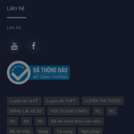
Liên hệ
Liên hệ
Luyện thi JLPT
Luyện thi THPT
LUYỆN THI TOEIC
BẰNG LÁI XE B2
HỌC FLASH CARD
N1
N2
N3
N4
N5
Đề thi chính thức các năm
Đề thi mẫu
Kanji
Từ vựng
Ngữ pháp