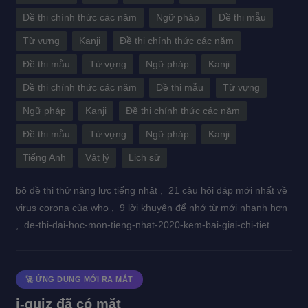
Đề thi chính thức các năm
Ngữ pháp
Đề thi mẫu
Từ vựng
Kanji
Đề thi chính thức các năm
Đề thi mẫu
Từ vựng
Ngữ pháp
Kanji
Đề thi chính thức các năm
Đề thi mẫu
Từ vựng
Ngữ pháp
Kanji
Đề thi chính thức các năm
Đề thi mẫu
Từ vựng
Ngữ pháp
Kanji
Tiếng Anh
Vật lý
Lịch sử
bộ đề thi thử năng lực tiếng nhật ,
21 câu hỏi đáp mới nhất về
virus corona của who ,
9 lời khuyên để nhớ từ mới nhanh hơn
,
de-thi-dai-hoc-mon-tieng-nhat-2020-kem-bai-giai-chi-tiet
🚀 ỨNG DỤNG MỚI RA MẮT
i-quiz đã có mặt