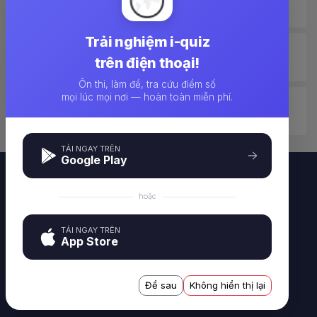
ださい。
Trải nghiệm i-quiz
イタリア
nước Ý
trên điện thoại!
Ôn thi, làm đề, tra cứu điểm số
mọi lúc mọi nơi — hoàn toàn miễn phí.
スイス
Thụy Sỹ
TẢI NGAY TRÊN
Google Play
hoặc
TẢI NGAY TRÊN
App Store
Công cụ tạo và làm đề thi trực tuyến IQUIZ - i-quiz.vn
Công ty TNHH CTSOFT VIỆT NAM - 227 Nguyễn Ngọc Nại,
Để sau
Không hiển thị lại
Thanh Xuân, Hà Nội