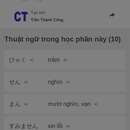
Tạo bởi
Trần Thành Công
Thuật ngữ trong học phần này (10)
ひゃく
trăm
せん
nghìn
まん
mười nghìn, vạn
すみません
xin lỗi