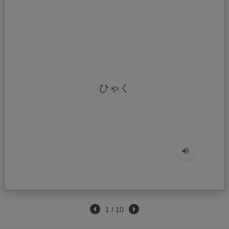
ひゃく
trăm
1
/
10