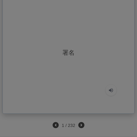
しょめい
署名
1
/
232