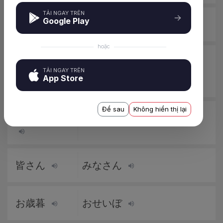
TẢI NGAY TRÊN
Google Play
追伸
ついしん
hoặc
伸びる、伸
のびる、のばす
TẢI NGAY TRÊN
App Store
ばす
Để sau
Không hiển thị lại
伸びをする
のびをする
皆さん
みなさん
お歳暮
おせいぼ