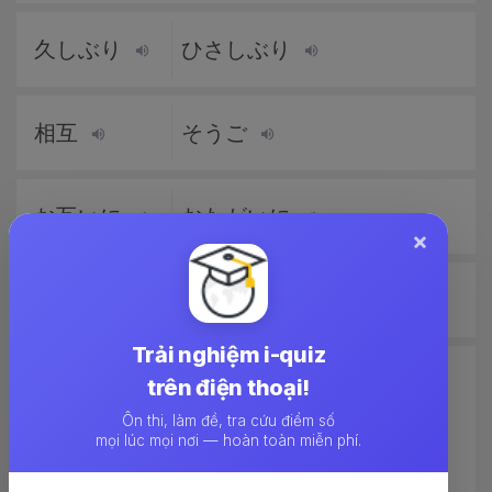
久しぶり
ひさしぶり
相互
そうご
お互いに
おたがいに
×
追加
ついか
Trải nghiệm i-quiz
追う、追い
おう、おいこす、お
trên điện thoại!
越す、追い
いつく
Ôn thi, làm đề, tra cứu điểm số
mọi lúc mọi nơi — hoàn toàn miễn phí.
つく