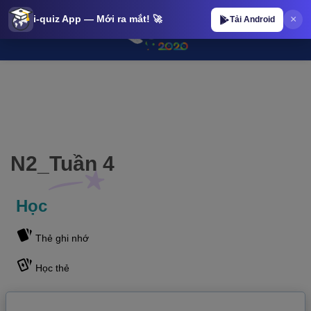
×
i-quiz App — Mới ra mắt! 🚀
Tải Android
N2_Tuần 4 | iQuiz@stop N2_Tuần 4 | iQuiz@stop
N2_Tuần 4
Học
Thẻ ghi nhớ
Học thẻ