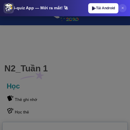
×
i-quiz App — Mới ra mắt! 🚀
Tải Android
N2_Tuần 1 | iQuiz@stop N2_Tuần 1 | iQuiz@stop
N2_Tuần 1
Học
Thẻ ghi nhớ
Học thẻ