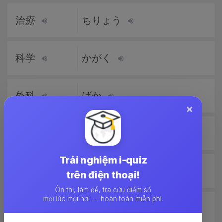
治療
ちりょう
科学
かがく
外科
げか
×
主婦
しゅふ
Trải nghiệm i-quiz
婦人
ふじん
trên điện thoại!
Ôn thi, làm đề, tra cứu điểm số
mọi lúc mọi nơi — hoàn toàn miễn phí.
皮膚
ひふ