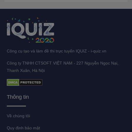
Công cụ tạo và làm đề thi trực tuyến IQUIZ - i-quiz.vn
Công ty TNHH CTSOFT VIỆT NAM - 227 Nguyễn Ngọc Nại,
Thanh Xuân, Hà Nội
Thông tin
Về chúng tôi
Quy định bảo mật