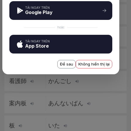
TẢI NGAY TRÊN
Google Play
救急
きゅうきゅう
hoặc
救う
すくう
TẢI NGAY TRÊN
App Store
看板
かんばん
Để sau
Không hiển thị lại
看護師
かんごし
案内板
あんないばん
板
いた