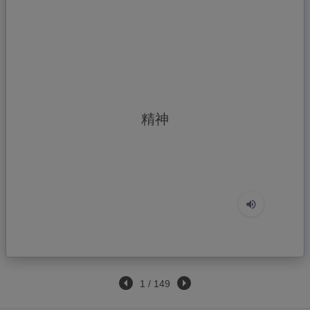
せいしん
精神
1
/
149