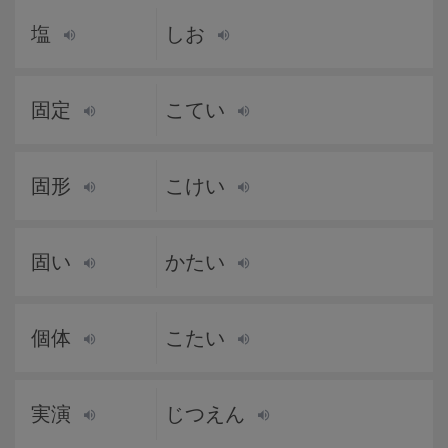
塩
しお
固定
こてい
固形
こけい
固い
かたい
個体
こたい
実演
じつえん