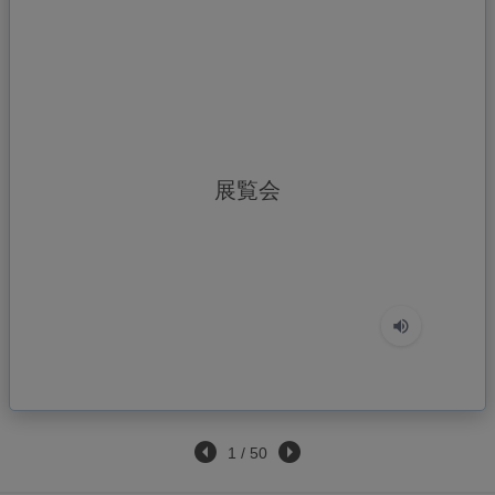
てんらんかい
展覧会
1
/
50