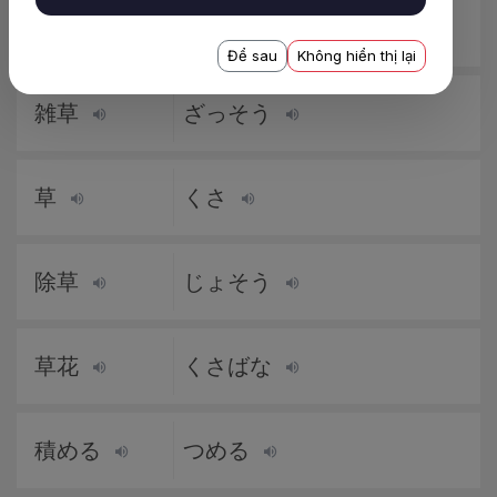
純米酢
じゅんまいす
Để sau
Không hiển thị lại
雑草
ざっそう
草
くさ
除草
じょそう
草花
くさばな
積める
つめる