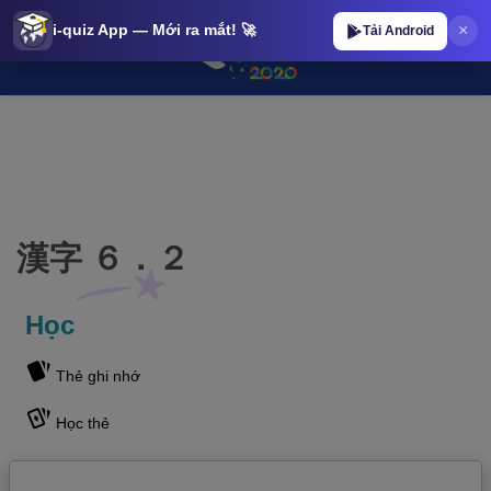
×
i-quiz App — Mới ra mắt! 🚀
Tải Android
漢字 ６．２ | iQuiz@stop 漢字 ６．２ | iQuiz@stop
漢字 ６．２
Học
Thẻ ghi nhớ
Học thẻ