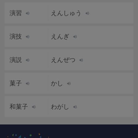
演習
えんしゅう
演技
えんぎ
演説
えんぜつ
菓子
かし
和菓子
わがし