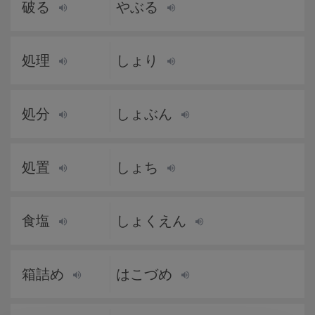
破る
やぶる
処理
しょり
処分
しょぶん
処置
しょち
食塩
しょくえん
箱詰め
はこづめ