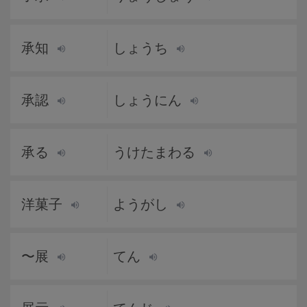
承知
しょうち
承認
しょうにん
承る
うけたまわる
洋菓子
ようがし
〜展
てん