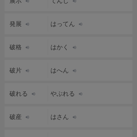
展示
てんじ
発展
はってん
破格
はかく
破片
はへん
破れる
やぶれる
破産
はさん