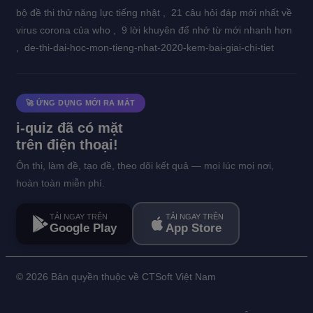
bộ đề thi thử năng lực tiếng nhật ,
21 câu hỏi đáp mới nhất về
virus corona của who ,
9 lời khuyên để nhớ từ mới nhanh hơn
,
de-thi-dai-hoc-mon-tieng-nhat-2020-kem-bai-giai-chi-tiet
🚀 ỨNG DỤNG MỚI RA MẮT
i-quiz đã có mặt
trên điện thoại!
Ôn thi, làm đề, tạo đề, theo dõi kết quả — mọi lúc mọi nơi,
hoàn toàn miễn phí.
TẢI NGAY TRÊN
TẢI NGAY TRÊN
Google Play
App Store
©
2026 Bản quyền thuộc về CTSoft Việt Nam