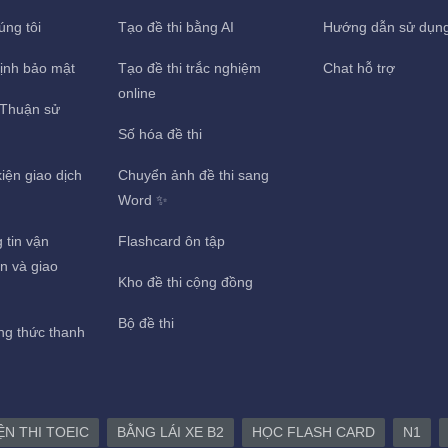
úng tôi
Tạo đề thi bằng AI
Hướng dẫn sử dụn
ịnh bảo mật
Tạo đề thi trắc nghiệm
Chat hỗ trợ
online
Thuận sử
Số hóa đề thi
iện giao dịch
Chuyển ảnh đề thi sang
g
Word ✨
 tin vận
Flashcard ôn tập
n và giao
Kho đề thi cộng đồng
Bộ đề thi
g thức thanh
ỆN THI TOEIC
BẰNG LÁI XE B2
HỌC FLASH CARD
N1