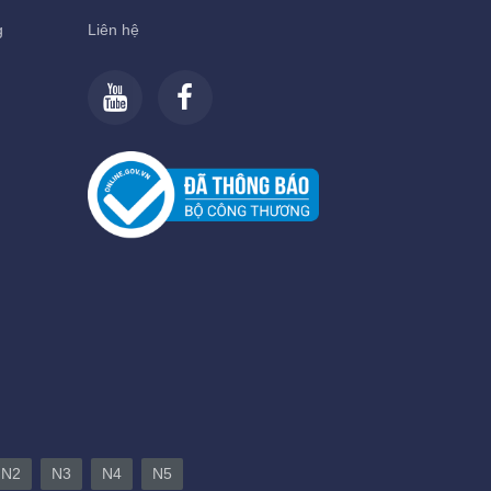
g
Liên hệ
N2
N3
N4
N5