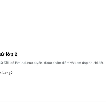
sử lớp 2
o thi
để làm bài trực tuyến, được chấm điểm và xem đáp án chi tiết.
ăn Lang?