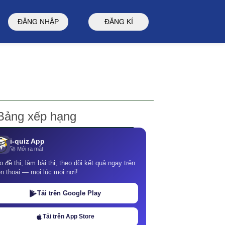
ĐĂNG NHẬP
ĐĂNG KÍ
Bảng xếp hạng
i-quiz App
🚀 Mới ra mắt
o đề thi, làm bài thi, theo dõi kết quả ngay trên
ện thoại — mọi lúc mọi nơi!
Tải trên Google Play
Tải trên App Store