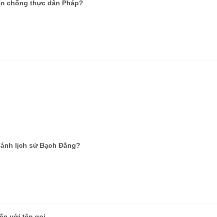
iến chống thực dân Pháp?
 đánh lịch sử Bạch Đằng?
n với tên gọi