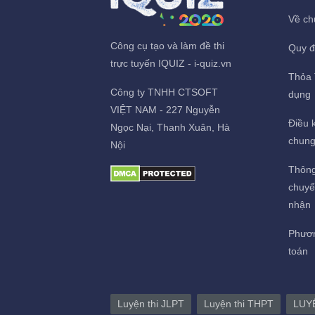
Về ch
Công cụ tạo và làm đề thi
Quy đ
trực tuyến IQUIZ - i-quiz.vn
Thỏa 
Công ty TNHH CTSOFT
dụng
VIỆT NAM - 227 Nguyễn
Điều k
Ngọc Nại, Thanh Xuân, Hà
chun
Nội
Thông
chuyể
nhận
Phươn
toán
Luyện thi JLPT
Luyện thi THPT
LUY