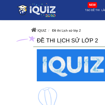
Đề thi Lịch sử lớp 2 | i-quiz.vn@stop article@stop
NEW
TẠO ĐỀ THI
LÀ
IQUIZ
Đề thi Lịch sử lớp 2
ĐỀ THI LỊCH SỬ LỚP 2