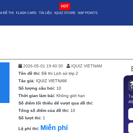
HOT
M ĐỀ THI
FLASH CARD
TÀI LIỆU
IQUIZ STORE
NẠP POINTS
2026-05-01 19:40:30
IQUIZ VIETNAM
Tên đề thi:
Đề thi Lịch sử lớp 2
Tác giả:
IQUIZ VIETNAM
Số lượng câu hỏi:
10
Thời gian làm bài:
Không giới hạn
Tạ
đi
Số điểm tối thiểu để vượt qua đề thi:
Tổng số điểm của đề thi:
10
Số lượt thi:
1
Miễn phí
Lệ phí thi: