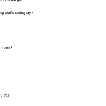
háng chiến chống Mỹ?
t nước?
đồ đá?