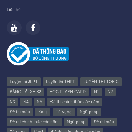
Liên hệ
Luyện thi JLPT
Luyện thi THPT
LUYỆN THI TOEIC
BẰNG LÁI XE B2
HỌC FLASH CARD
N1
N2
N3
N4
N5
Đề thi chính thức các năm
Đề thi mẫu
Kanji
Từ vựng
Ngữ pháp
Đề thi chính thức các năm
Ngữ pháp
Đề thi mẫu
Từ vựng
Kanji
Đề thi chính thức các năm