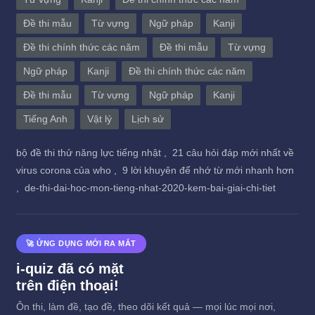
Đề thi mẫu
Từ vựng
Ngữ pháp
Kanji
Đề thi chính thức các năm
Đề thi mẫu
Từ vựng
Ngữ pháp
Kanji
Đề thi chính thức các năm
Đề thi mẫu
Từ vựng
Ngữ pháp
Kanji
Tiếng Anh
Vật lý
Lịch sử
bộ đề thi thử năng lực tiếng nhật ,
21 câu hỏi đáp mới nhất về
virus corona của who ,
9 lời khuyên để nhớ từ mới nhanh hơn
,
de-thi-dai-hoc-mon-tieng-nhat-2020-kem-bai-giai-chi-tiet
🚀 ỨNG DỤNG MỚI RA MẮT
i-quiz đã có mặt
trên điện thoại!
Ôn thi, làm đề, tạo đề, theo dõi kết quả — mọi lúc mọi nơi,