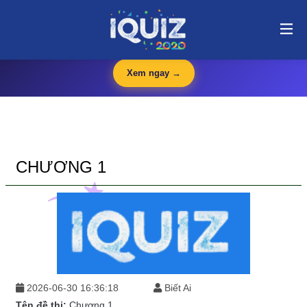
Chương 1 | i-quiz.vn@stop article@stop
🛍️
iQuiz Store
— Văn phòng phẩm, dụng cụ học tập giá tốt
🔥 HOT
Xem ngay →
CHƯƠNG 1
2026-06-30 16:36:18
Biết Ai
Tên đề thi:
Chương 1