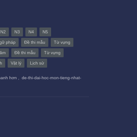
N2
N3
N4
N5
gữ pháp
Đề thi mẫu
Từ vựng
năm
Đề thi mẫu
Từ vựng
h
Vật lý
Lịch sử
hanh hơn ,
de-thi-dai-hoc-mon-tieng-nhat-