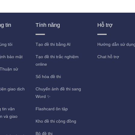
g tin
Tính năng
Hỗ trợ
úng tôi
Tạo đề thi bằng AI
Hướng dẫn sử dụn
ịnh bảo mật
Tạo đề thi trắc nghiệm
Chat hỗ trợ
online
Thuận sử
Số hóa đề thi
iện giao dịch
Chuyển ảnh đề thi sang
g
Word ✨
 tin vận
Flashcard ôn tập
n và giao
Kho đề thi cộng đồng
Bộ đề thi