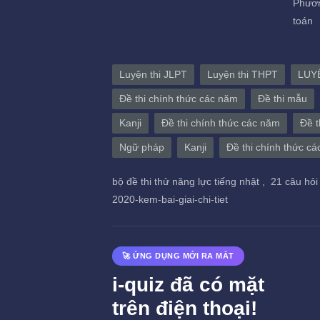
Phươn
toán
Luyện thi JLPT
Luyện thi THPT
LUY
Đề thi chính thức các năm
Đề thi mẫu
Kanji
Đề thi chính thức các năm
Đề t
Ngữ pháp
Kanji
Đề thi chính thức c
bộ đề thi thử năng lực tiếng nhật ,
21 câu hỏi
2020-kem-bai-giai-chi-tiet
🚀 ỨNG DỤNG MỚI RA MẮT
i-quiz đã có mặt
trên điện thoại!