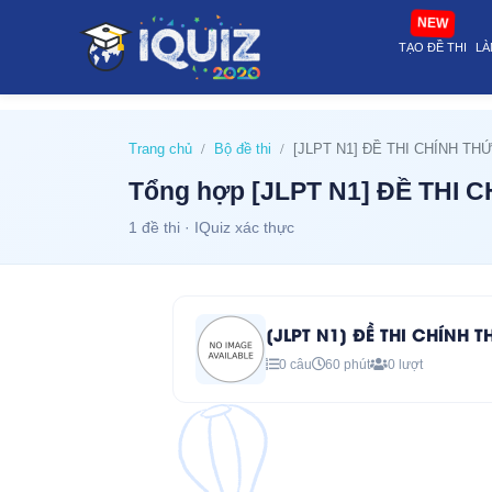
website@stop Tổng hợp [JLPT N1] ĐỀ THI CHÍNH THỨC 12/2012 (1 đề
NEW
TẠO ĐỀ THI
LÀ
Trang chủ
Bộ đề thi
[JLPT N1] ĐỀ THI CHÍNH THỨ
Tổng hợp [JLPT N1] ĐỀ THI C
1 đề thi · IQuiz xác thực
[JLPT N1] ĐỀ THI CHÍNH 
0 câu
60 phút
0 lượt