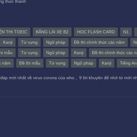
g thức thanh
ỆN THI TOEIC
BẰNG LÁI XE B2
HỌC FLASH CARD
N1
Kanji
Từ vựng
Ngữ pháp
Đề thi chính thức các năm
N
hi mẫu
Từ vựng
Ngữ pháp
Kanji
Đề thi chính thức các 
ác năm
Đề thi mẫu
Từ vựng
Ngữ pháp
Kanji
Tiếng An
 đáp mới nhất về virus corona của who ,
9 lời khuyên để nhớ từ mới n