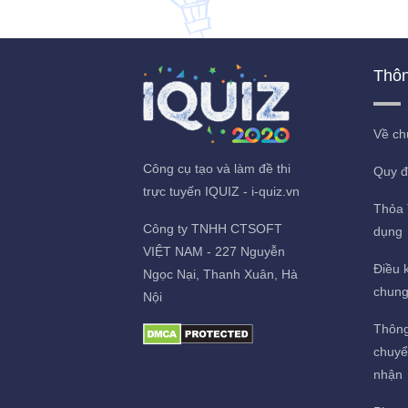
Thôn
Về ch
Công cụ tạo và làm đề thi
Quy đ
trực tuyến IQUIZ - i-quiz.vn
Thỏa 
Công ty TNHH CTSOFT
dụng
VIỆT NAM - 227 Nguyễn
Điều k
Ngọc Nại, Thanh Xuân, Hà
chun
Nội
Thông
chuyể
nhận