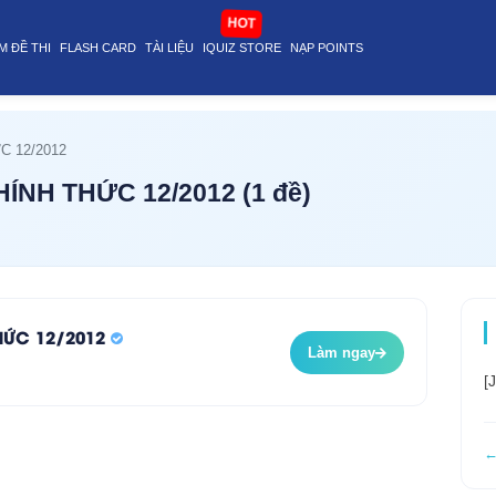
) | i-quiz.vn@stop
HOT
M ĐỀ THI
FLASH CARD
TÀI LIỆU
IQUIZ STORE
NẠP POINTS
C 12/2012
HÍNH THỨC 12/2012 (1 đề)
THỨC 12/2012
Làm ngay
[
←