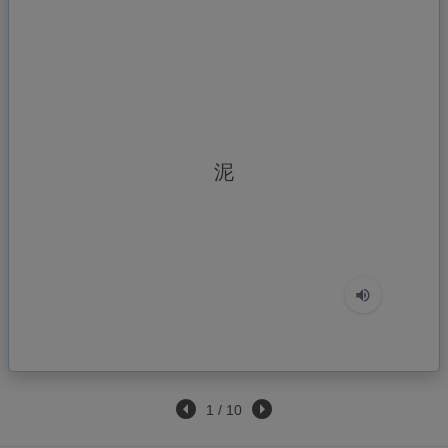
どろ
泥
1
/
10