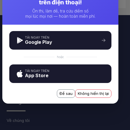
trên điện thoại!
Ôn thi, làm đề, tra cứu điểm số
mọi lúc mọi nơi — hoàn toàn miễn phí.
TẢI NGAY TRÊN
Google Play
Công cụ tạo và làm đề thi trực tuyến IQUIZ - i-quiz.vn
hoặc
Công ty TNHH CTSOFT VIỆT NAM - 227 Nguyễn Ngọc Nại,
TẢI NGAY TRÊN
App Store
Thanh Xuân, Hà Nội
Để sau
Không hiển thị lại
Thông tin
Về chúng tôi