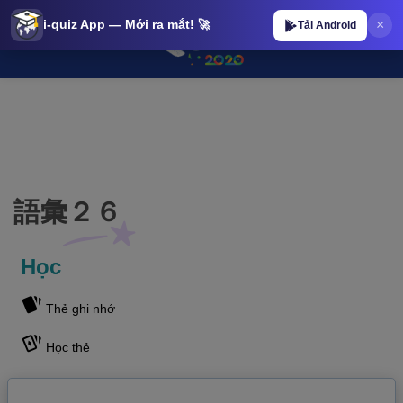
×
i-quiz App — Mới ra mắt! 🚀
Tải Android
語彙２６ | iQuiz@stop 語彙２６ | iQuiz@stop
語彙２６
Học
Thẻ ghi nhớ
Học thẻ