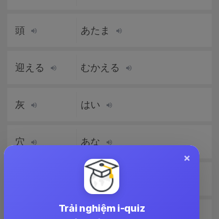
頭
あたま
迎える
むかえる
灰
はい
穴
あな
×
湿る
しめる
Trải nghiệm i-quiz
余計
よけい