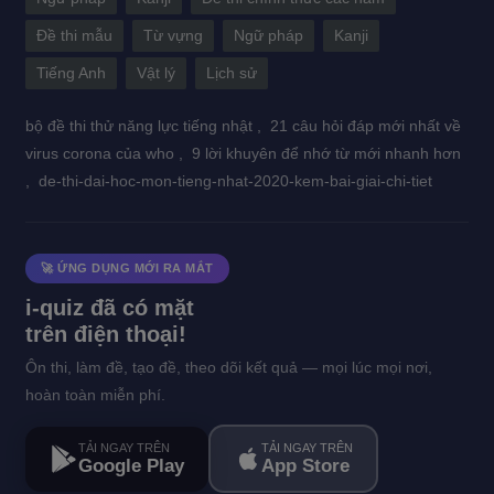
Đề thi mẫu
Từ vựng
Ngữ pháp
Kanji
Tiếng Anh
Vật lý
Lịch sử
bộ đề thi thử năng lực tiếng nhật ,
21 câu hỏi đáp mới nhất về
virus corona của who ,
9 lời khuyên để nhớ từ mới nhanh hơn
,
de-thi-dai-hoc-mon-tieng-nhat-2020-kem-bai-giai-chi-tiet
🚀 ỨNG DỤNG MỚI RA MẮT
i-quiz đã có mặt
trên điện thoại!
Ôn thi, làm đề, tạo đề, theo dõi kết quả — mọi lúc mọi nơi,
hoàn toàn miễn phí.
TẢI NGAY TRÊN
TẢI NGAY TRÊN
Google Play
App Store