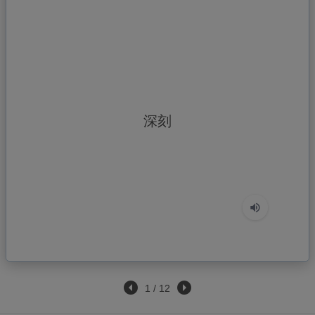
しんこく
深刻
1
/
12