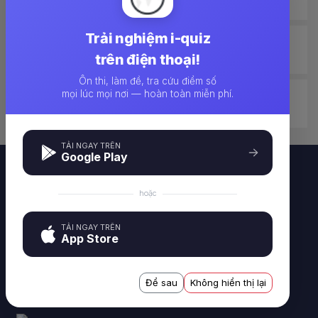
Trải nghiệm i-quiz
生じる
しょうじる
trên điện thoại!
Ôn thi, làm đề, tra cứu điểm số
mọi lúc mọi nơi — hoàn toàn miễn phí.
正直
しょうじき
TẢI NGAY TRÊN
Google Play
hoặc
TẢI NGAY TRÊN
App Store
Công cụ tạo và làm đề thi trực tuyến IQUIZ - i-quiz.vn
Công ty TNHH CTSOFT VIỆT NAM - 227 Nguyễn Ngọc Nại,
Để sau
Không hiển thị lại
Thanh Xuân, Hà Nội