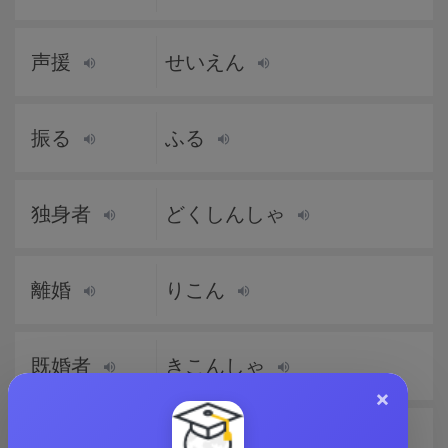
声援
せいえん
振る
ふる
独身者
どくしんしゃ
離婚
りこん
既婚者
きこんしゃ
×
破壊
はかい