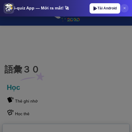
×
i-quiz App — Mới ra mắt! 🚀
Tải Android
語彙３０ | iQuiz@stop 語彙３０ | iQuiz@stop
語彙３０
Học
Thẻ ghi nhớ
Học thẻ