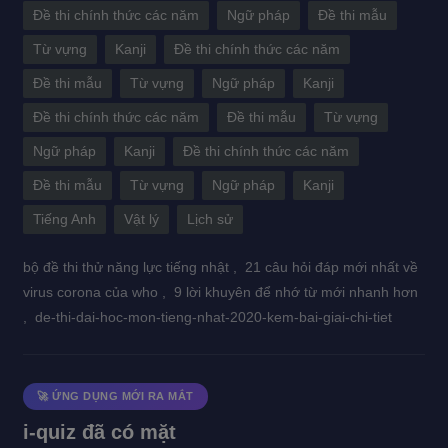
Đề thi chính thức các năm
Ngữ pháp
Đề thi mẫu
Từ vựng
Kanji
Đề thi chính thức các năm
Đề thi mẫu
Từ vựng
Ngữ pháp
Kanji
Đề thi chính thức các năm
Đề thi mẫu
Từ vựng
Ngữ pháp
Kanji
Đề thi chính thức các năm
Đề thi mẫu
Từ vựng
Ngữ pháp
Kanji
Tiếng Anh
Vật lý
Lịch sử
bộ đề thi thử năng lực tiếng nhật ,
21 câu hỏi đáp mới nhất về
virus corona của who ,
9 lời khuyên để nhớ từ mới nhanh hơn
,
de-thi-dai-hoc-mon-tieng-nhat-2020-kem-bai-giai-chi-tiet
🚀 ỨNG DỤNG MỚI RA MẮT
i-quiz đã có mặt