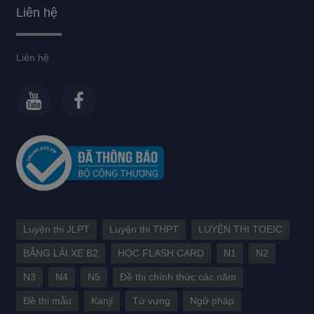
Liên hệ
Liên hệ
Luyện thi JLPT
Luyện thi THPT
LUYỆN THI TOEIC
BẰNG LÁI XE B2
HỌC FLASH CARD
N1
N2
N3
N4
N5
Đề thi chính thức các năm
Đề thi mẫu
Kanji
Từ vựng
Ngữ pháp