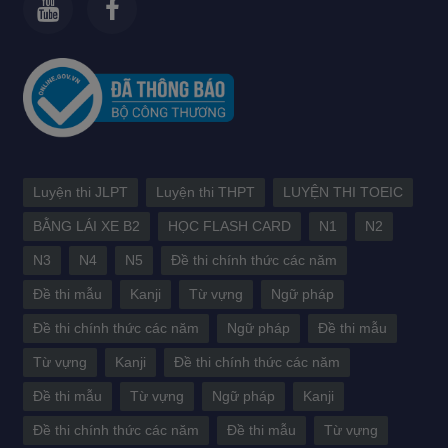
Luyện thi JLPT
Luyện thi THPT
LUYỆN THI TOEIC
BẰNG LÁI XE B2
HỌC FLASH CARD
N1
N2
N3
N4
N5
Đề thi chính thức các năm
Đề thi mẫu
Kanji
Từ vựng
Ngữ pháp
Đề thi chính thức các năm
Ngữ pháp
Đề thi mẫu
Từ vựng
Kanji
Đề thi chính thức các năm
Đề thi mẫu
Từ vựng
Ngữ pháp
Kanji
Đề thi chính thức các năm
Đề thi mẫu
Từ vựng