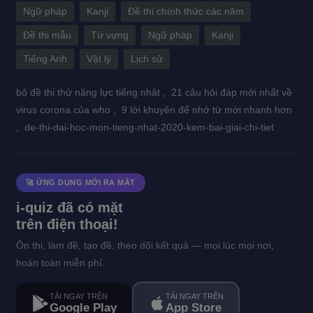
Ngữ pháp
Kanji
Đề thi chính thức các năm
Đề thi mẫu
Từ vựng
Ngữ pháp
Kanji
Tiếng Anh
Vật lý
Lịch sử
bộ đề thi thử năng lực tiếng nhật ,
21 câu hỏi đáp mới nhất về
virus corona của who ,
9 lời khuyên để nhớ từ mới nhanh hơn
,
de-thi-dai-hoc-mon-tieng-nhat-2020-kem-bai-giai-chi-tiet
🚀 ỨNG DỤNG MỚI RA MẮT
i-quiz đã có mặt
trên điện thoại!
Ôn thi, làm đề, tạo đề, theo dõi kết quả — mọi lúc mọi nơi,
hoàn toàn miễn phí.
TẢI NGAY TRÊN
TẢI NGAY TRÊN
Google Play
App Store