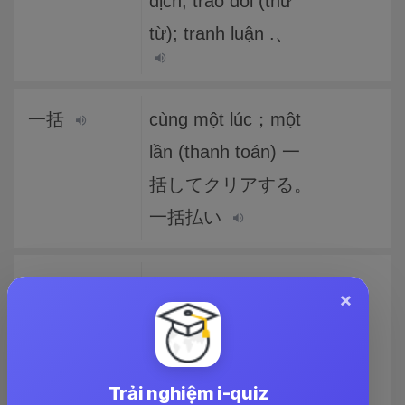
dịch; trao đổi (thư
từ); tranh luận .、
一括
cùng một lúc；một
lần (thanh toán) 一
括してクリアする。
一括払い
セルがフォ
および、失った場合
×
ーカスを得
(CellLostFocus)に発
た場合
生します。
(CellGotFocu
Trải nghiệm i-quiz