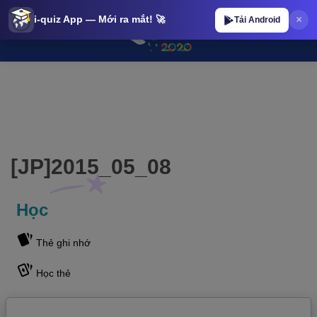
×
i-quiz App — Mới ra mắt! 🚀
Tải Android
[JP]2015_05_08 | iQuiz@stop [JP]2015_05_08 | iQuiz@stop
[JP]2015_05_08
Học
Thẻ ghi nhớ
Học thẻ