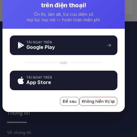
s)、
trên điện thoại!
Ôn thi, làm đề, tra cứu điểm số
mọi lúc mọi nơi — hoàn toàn miễn phí.
TẢI NGAY TRÊN
Google Play
hoặc
Công cụ tạo và làm đề thi trực tuyến IQUIZ - i-quiz.vn
TẢI NGAY TRÊN
Công ty TNHH CTSOFT VIỆT NAM - 227 Nguyễn Ngọc Nại,
App Store
Thanh Xuân, Hà Nội
Để sau
Không hiển thị lại
Thông tin
Về chúng tôi