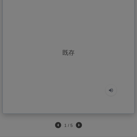
nay
既存
Hiện tại; hiện tồn; hiện hành; hiện
1
/
5