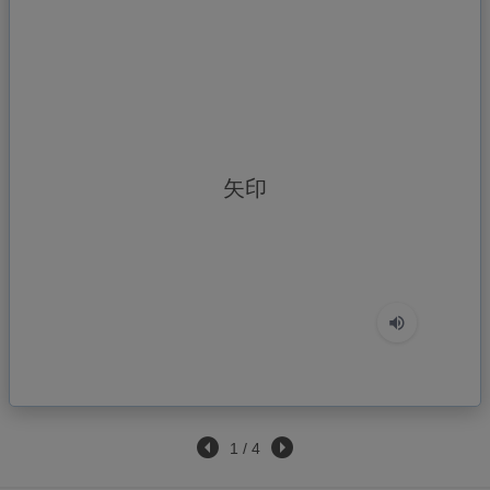
やじるし(mũi tên chỉ hướng)
矢印
1
/
4