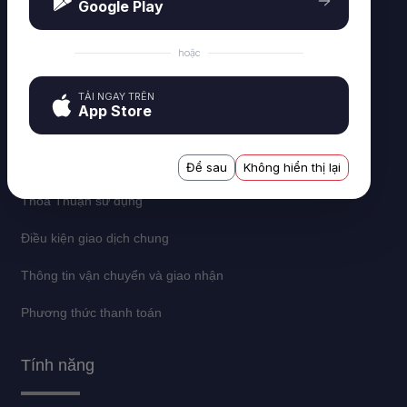
Google Play
hoặc
Thông tin
TẢI NGAY TRÊN
App Store
Về chúng tôi
Quy định bảo mật
Để sau
Không hiển thị lại
Thỏa Thuận sử dụng
Điều kiện giao dịch chung
Thông tin vận chuyển và giao nhận
Phương thức thanh toán
Tính năng