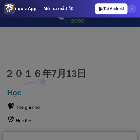
×
i-quiz App — Mới ra mắt! 🚀
Tải Android
２０１６年7月13日 | iQuiz@stop ２０１６年7月13日 | iQuiz@stop
２０１６年7月13日
Học
Thẻ ghi nhớ
Học thẻ