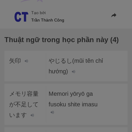
Tạo bởi
Trần Thành Công
Thuật ngữ trong học phần này (4)
矢印
やじるし(mũi tên chỉ
hướng)
メモリ容量
Memori yōryō ga
が不足して
fusoku shite imasu
います