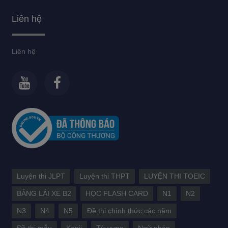
Liên hệ
Liên hệ
Luyện thi JLPT
Luyện thi THPT
LUYỆN THI TOEIC
BẰNG LÁI XE B2
HỌC FLASH CARD
N1
N2
N3
N4
N5
Đề thi chính thức các năm