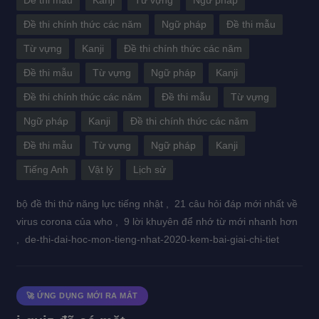
Đề thi mẫu
Kanji
Từ vựng
Ngữ pháp
Đề thi chính thức các năm
Ngữ pháp
Đề thi mẫu
Từ vựng
Kanji
Đề thi chính thức các năm
Đề thi mẫu
Từ vựng
Ngữ pháp
Kanji
Đề thi chính thức các năm
Đề thi mẫu
Từ vựng
Ngữ pháp
Kanji
Đề thi chính thức các năm
Đề thi mẫu
Từ vựng
Ngữ pháp
Kanji
Tiếng Anh
Vật lý
Lịch sử
bộ đề thi thử năng lực tiếng nhật ,
21 câu hỏi đáp mới nhất về
virus corona của who ,
9 lời khuyên để nhớ từ mới nhanh hơn
,
de-thi-dai-hoc-mon-tieng-nhat-2020-kem-bai-giai-chi-tiet
🚀 ỨNG DỤNG MỚI RA MẮT