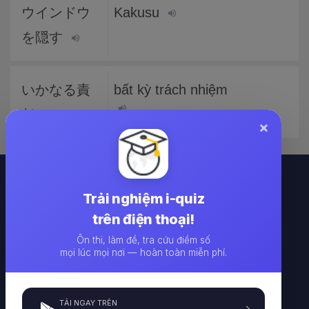
ウインドウ
Kakusu
を隠す
いかなる責
bất kỳ trách nhiệm
任
×
Trải nghiệm i-quiz
trên điện thoại!
Ôn thi, làm đề, tra cứu điểm số
mọi lúc mọi nơi — hoàn toàn miễn phí.
Công cụ tạo và làm đề thi trực tuyến IQUIZ - i-quiz.vn
Công ty TNHH CTSOFT VIỆT NAM - 227 Nguyễn Ngọc Nại,
Thanh Xuân, Hà Nội
TẢI NGAY TRÊN