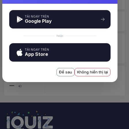
TẢI NGAY TRÊN
Google Play
くに
đất nước
hoặc
エウカレー
thang cuốn
TẢI NGAY TRÊN
タ
App Store
Để sau
Không hiển thị lại
エレベータ
thang máy
ー