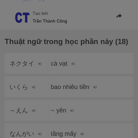
Tạo bởi
Trần Thành Công
Thuật ngữ trong học phần này (18)
ネクタイ
cà vạt
いくら
bao nhiêu tiền
～えん
~ yên
なんがい
tầng mấy