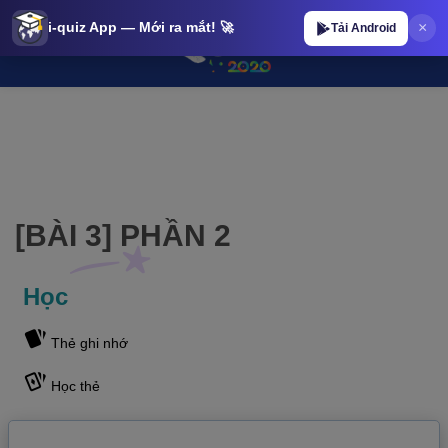
×
i-quiz App — Mới ra mắt! 🚀
Tải Android
[BÀI 3] PHẦN 2 | iQuiz@stop [BÀI 3] PHẦN 2 | iQuiz@stop
[BÀI 3] PHẦN 2
Học
Thẻ ghi nhớ
Học thẻ