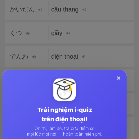
かいだん
cầu thang
くつ
giầy
でんわ
điện thoại
×
うち
nhà
かいしゃ
công ty
Trải nghiệm i-quiz
trên điện thoại!
「お」くに
đất nước của
Ôn thi, làm đề, tra cứu điểm số
mọi lúc mọi nơi — hoàn toàn miễn phí.
anh/chị