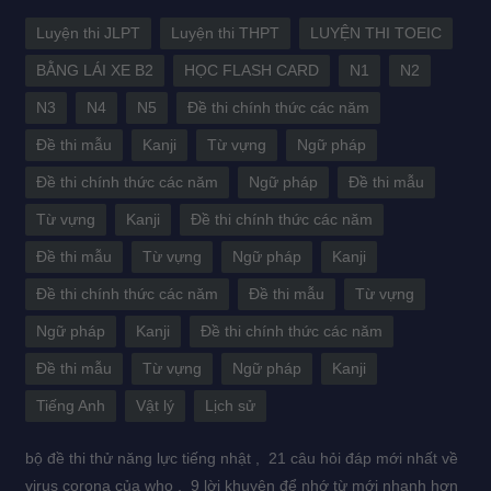
Luyện thi JLPT
Luyện thi THPT
LUYỆN THI TOEIC
BẰNG LÁI XE B2
HỌC FLASH CARD
N1
N2
N3
N4
N5
Đề thi chính thức các năm
Đề thi mẫu
Kanji
Từ vựng
Ngữ pháp
Đề thi chính thức các năm
Ngữ pháp
Đề thi mẫu
Từ vựng
Kanji
Đề thi chính thức các năm
Đề thi mẫu
Từ vựng
Ngữ pháp
Kanji
Đề thi chính thức các năm
Đề thi mẫu
Từ vựng
Ngữ pháp
Kanji
Đề thi chính thức các năm
Đề thi mẫu
Từ vựng
Ngữ pháp
Kanji
Tiếng Anh
Vật lý
Lịch sử
bộ đề thi thử năng lực tiếng nhật ,
21 câu hỏi đáp mới nhất về
virus corona của who ,
9 lời khuyên để nhớ từ mới nhanh hơn