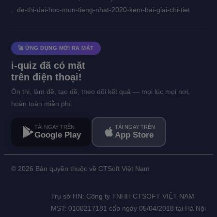
,
de-thi-dai-hoc-mon-tieng-nhat-2020-kem-bai-giai-chi-tiet
🚀 ỨNG DỤNG MỚI RA MẮT
i-quiz đã có mặt
trên điện thoại!
Ôn thi, làm đề, tạo đề, theo dõi kết quả — mọi lúc mọi nơi,
hoàn toàn miễn phí.
TẢI NGAY TRÊN
TẢI NGAY TRÊN
Google Play
App Store
©
2026 Bản quyền thuộc về CTSoft Việt Nam
Trụ sở HN: Công ty TNHH CTSOFT VIỆT NAM
MST: 0108217181 cấp ngày 05/04/2018 tại Hà Nội