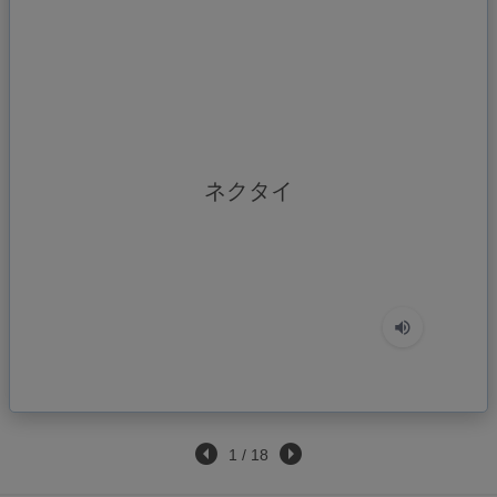
ネクタイ
cà vạt
1
/
18