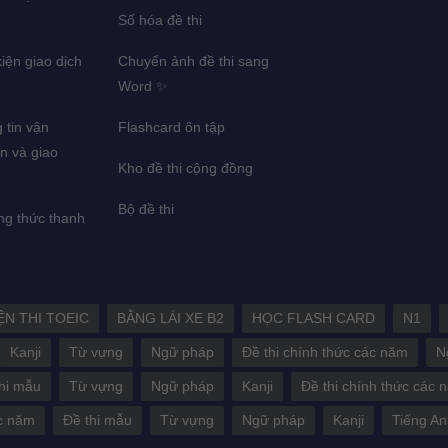
Số hóa đề thi
iện giao dịch
Chuyển ảnh đề thi sang
g
Word ✨
 tin vận
Flashcard ôn tập
n và giao
Kho đề thi cộng đồng
Bộ đề thi
g thức thanh
ỆN THI TOEIC
BẰNG LÁI XE B2
HỌC FLASH CARD
N1
Kanji
Từ vựng
Ngữ pháp
Đề thi chính thức các năm
N
hi mẫu
Từ vựng
Ngữ pháp
Kanji
Đề thi chính thức các 
ác năm
Đề thi mẫu
Từ vựng
Ngữ pháp
Kanji
Tiếng An