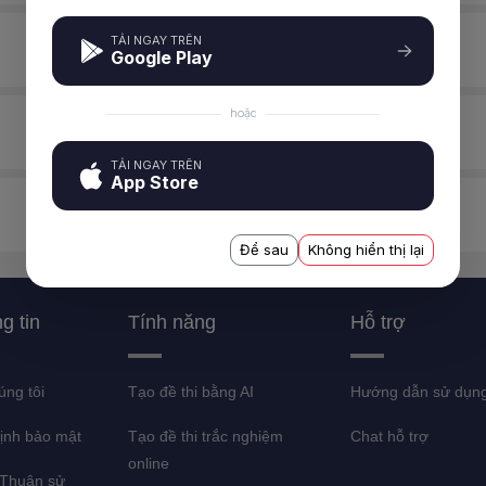
TẢI NGAY TRÊN
khóa
Google Play
hoặc
tài khoản cấp cao
TẢI NGAY TRÊN
App Store
bảo mật
Để sau
Không hiển thị lại
g tin
Tính năng
Hỗ trợ
úng tôi
Tạo đề thi bằng AI
Hướng dẫn sử dụn
ịnh bảo mật
Tạo đề thi trắc nghiệm
Chat hỗ trợ
online
Thuận sử