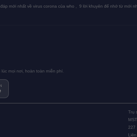
 đáp mới nhất về virus corona của who ,
9 lời khuyên để nhớ từ mới n
i lúc mọi nơi, hoàn toàn miễn phí.
N
e
Trụ
MST:
227 
Liên