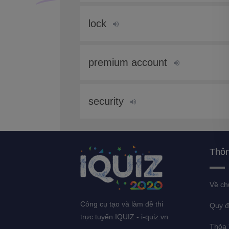
lock
premium account
security
Thôn
Về ch
Công cụ tạo và làm đề thi
Quy đ
trực tuyến IQUIZ - i-quiz.vn
Thỏa 