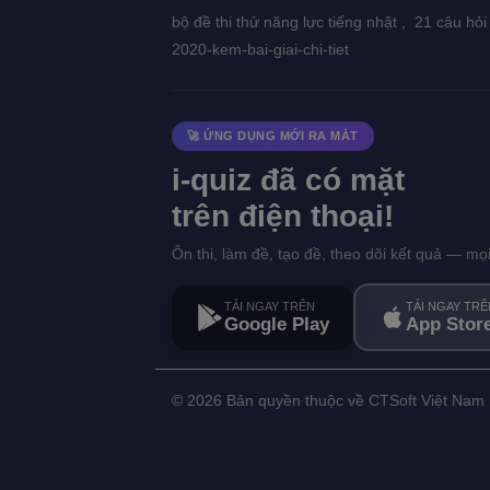
bộ đề thi thử năng lực tiếng nhật ,
21 câu hỏi
2020-kem-bai-giai-chi-tiet
🚀 ỨNG DỤNG MỚI RA MẮT
i-quiz đã có mặt
trên điện thoại!
Ôn thi, làm đề, tạo đề, theo dõi kết quả — mọ
TẢI NGAY TRÊN
TẢI NGAY TRÊ
Google Play
App Stor
©
2026 Bản quyền thuộc về CTSoft Việt Nam