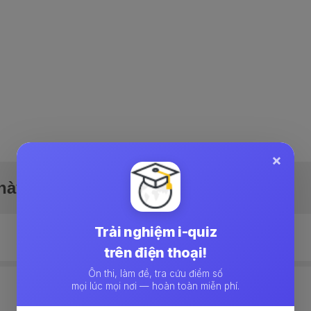
×
ày (5)
Trải nghiệm i-quiz
cập nhật
trên điện thoại!
Ôn thi, làm đề, tra cứu điểm số
mọi lúc mọi nơi — hoàn toàn miễn phí.
quên mật khẩu