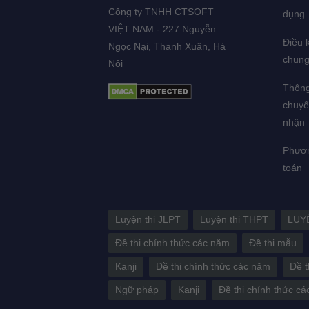
Công ty TNHH CTSOFT
dụng
VIỆT NAM - 227 Nguyễn
Điều k
Ngọc Nại, Thanh Xuân, Hà
chun
Nội
Thông
chuyể
nhận
Phươn
toán
Luyện thi JLPT
Luyện thi THPT
LUY
Đề thi chính thức các năm
Đề thi mẫu
Kanji
Đề thi chính thức các năm
Đề t
Ngữ pháp
Kanji
Đề thi chính thức c