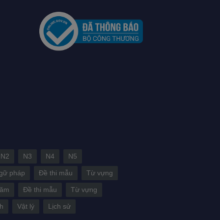
N2
N3
N4
N5
gữ pháp
Đề thi mẫu
Từ vựng
năm
Đề thi mẫu
Từ vựng
h
Vật lý
Lịch sử