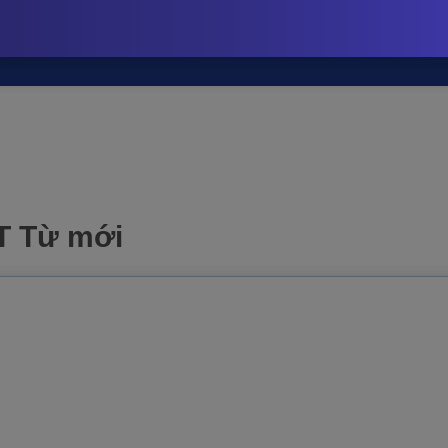
HOT
M ĐỀ THI
FLASH CARD
TÀI LIỆU
IQUIZ STORE
NẠP POINTS
 mới | iQuiz@stop
IT Từ mới