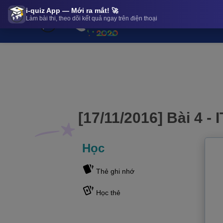
NEW
i-quiz App — Mới ra mắt! 🚀
Làm bài thi, theo dõi kết quả ngay trên điện thoại
TẠO ĐỀ THI
LÀ
[17/11/2016] Bài 4 - IT Từ mới | iQuiz@stop [17/11/2016] Bài 4 - IT Từ
[17/11/2016] Bài 4 - 
Học
Thẻ ghi nhớ
Học thẻ