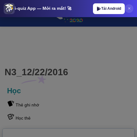
×
i-quiz App — Mới ra mắt! 🚀
Tải Android
N3_12/22/2016 | iQuiz@stop N3_12/22/2016 | iQuiz@stop
N3_12/22/2016
Học
Thẻ ghi nhớ
Học thẻ