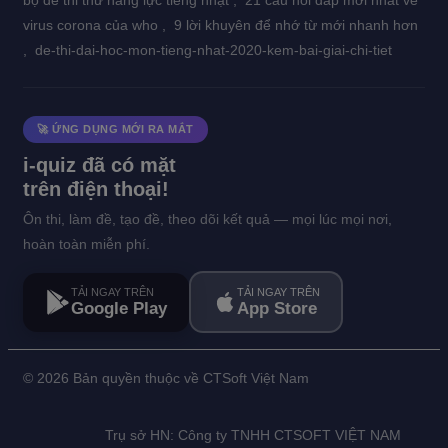
bộ đề thi thử năng lực tiếng nhật ,
21 câu hỏi đáp mới nhất về
virus corona của who ,
9 lời khuyên để nhớ từ mới nhanh hơn
,
de-thi-dai-hoc-mon-tieng-nhat-2020-kem-bai-giai-chi-tiet
🚀 ỨNG DỤNG MỚI RA MẮT
i-quiz đã có mặt
trên điện thoại!
Ôn thi, làm đề, tạo đề, theo dõi kết quả — mọi lúc mọi nơi,
hoàn toàn miễn phí.
TẢI NGAY TRÊN
TẢI NGAY TRÊN
Google Play
App Store
©
2026 Bản quyền thuộc về CTSoft Việt Nam
Trụ sở HN: Công ty TNHH CTSOFT VIỆT NAM