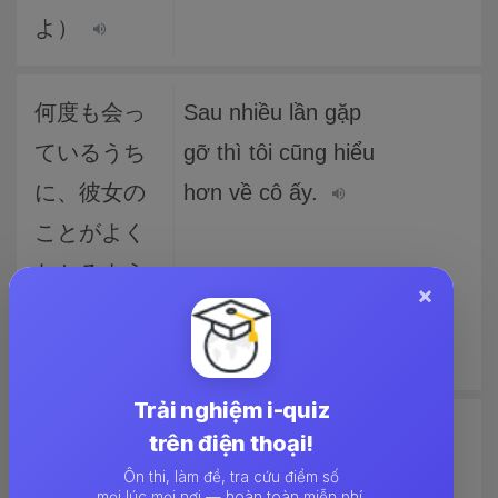
よ）
何度も会っ
Sau nhiều lần gặp
ているうち
gỡ thì tôi cũng hiểu
に、彼女の
hơn về cô ấy.
ことがよく
わかるよう
×
になります
よ・
Trải nghiệm i-quiz
大事なこと
Việc quan trọng
trên điện thoại!
は、忘れな
trong lúc chưa quên
Ôn thi, làm đề, tra cứu điểm số
mọi lúc mọi nơi — hoàn toàn miễn phí.