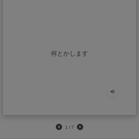
làm mọi cách xoay sở
何とかします
1
/
7