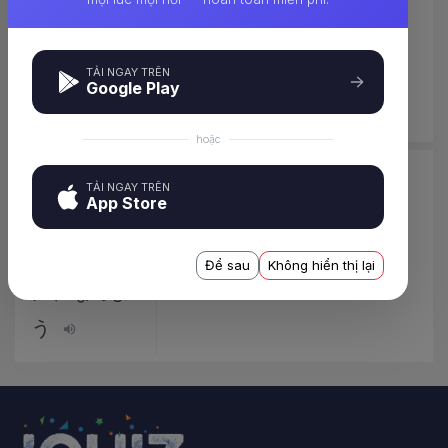
いうちに、
thì hãy memo lại
メモをして
TẢI NGAY TRÊN
Google Play
ください。
hoặc
アイスクリ
Trong lúc kem chưa
TẢI NGAY TRÊN
App Store
ームを解け
tan thì hãy liếm đi
ないうち
Để sau
Không hiển thị lại
に、なめよ
う