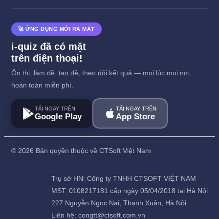
🚀 ỨNG DỤNG MỚI RA MẮT
i-quiz đã có mặt
trên điện thoại!
Ôn thi, làm đề, tạo đề, theo dõi kết quả — mọi lúc mọi nơi,
hoàn toàn miễn phí.
TẢI NGAY TRÊN
TẢI NGAY TRÊN
Google Play
App Store
©
2026 Bản quyền thuộc về CTSoft Việt Nam
Trụ sở HN: Công ty TNHH CTSOFT VIỆT NAM
MST: 0108217181 cấp ngày 05/04/2018 tại Hà Nội
227 Nguyễn Ngọc Nại, Thanh Xuân, Hà Nội
Liên hệ: congtt@ctsoft.com.vn