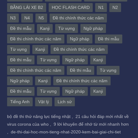
BẰNG LÁI XE B2
HỌC FLASH CARD
N1
N2
N3
N4
N5
Đề thi chính thức các năm
Đề thi mẫu
Kanji
Từ vựng
Ngữ pháp
Đề thi chính thức các năm
Ngữ pháp
Đề thi mẫu
Từ vựng
Kanji
Đề thi chính thức các năm
Đề thi mẫu
Từ vựng
Ngữ pháp
Kanji
Đề thi chính thức các năm
Đề thi mẫu
Từ vựng
Ngữ pháp
Kanji
Đề thi chính thức các năm
Đề thi mẫu
Từ vựng
Ngữ pháp
Kanji
Tiếng Anh
Vật lý
Lịch sử
bộ đề thi thử năng lực tiếng nhật ,
21 câu hỏi đáp mới nhất về
virus corona của who ,
9 lời khuyên để nhớ từ mới nhanh hơn
,
de-thi-dai-hoc-mon-tieng-nhat-2020-kem-bai-giai-chi-tiet