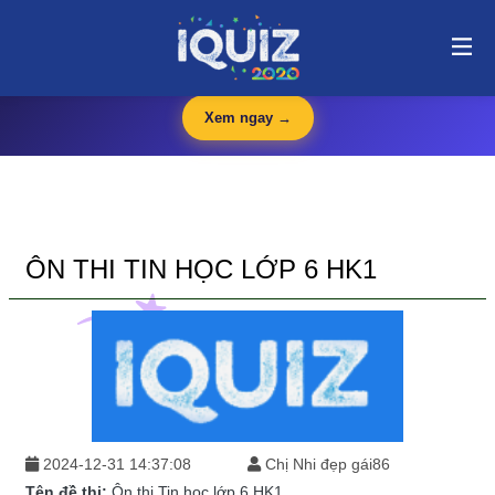
Ôn thi Tin học lớp 6 HK1 | i-quiz.vn@stop article@stop
🛍️
iQuiz Store
— Văn phòng phẩm, dụng cụ học tập giá tốt
🔥 HOT
Xem ngay →
ÔN THI TIN HỌC LỚP 6 HK1
2024-12-31 14:37:08
Chị Nhi đẹp gái86
Tên đề thi:
Ôn thi Tin học lớp 6 HK1