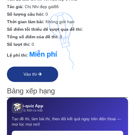
Tác giả:
Chị Nhi đẹp gái86
Số lượng câu hỏi:
0
Thời gian làm bài:
Không giới hạn
Số điểm tối thiểu để vượt qua đề thi:
Tổng số điểm của đề thi:
0
Số lượt thi:
0
Miễn phí
Lệ phí thi:
Vào thi
Bảng xếp hạng
i-quiz App
🚀 Mới ra mắt
Tạo đề thi, làm bài thi, theo dõi kết quả ngay trên điện thoại —
mọi lúc mọi nơi!