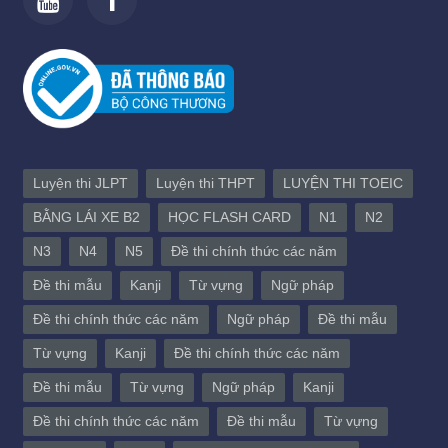
Luyện thi JLPT
Luyện thi THPT
LUYỆN THI TOEIC
BẰNG LÁI XE B2
HỌC FLASH CARD
N1
N2
N3
N4
N5
Đề thi chính thức các năm
Đề thi mẫu
Kanji
Từ vựng
Ngữ pháp
Đề thi chính thức các năm
Ngữ pháp
Đề thi mẫu
Từ vựng
Kanji
Đề thi chính thức các năm
Đề thi mẫu
Từ vựng
Ngữ pháp
Kanji
Đề thi chính thức các năm
Đề thi mẫu
Từ vựng