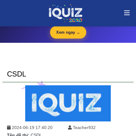
CSDL | i-quiz.vn@stop article@stop
🛍️
iQuiz Store
— Văn phòng phẩm, dụng cụ học tập giá tốt
🔥 HOT
Xem ngay →
CSDL
2024-06-19 17:40:20
Teacher932
Tên đề thi:
CSDL