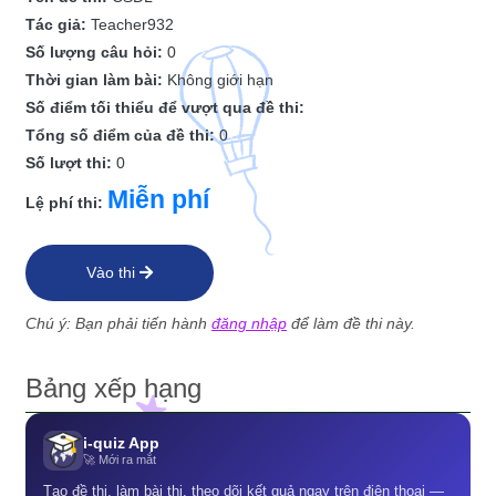
Tác giả:
Teacher932
Số lượng câu hỏi:
0
Thời gian làm bài:
Không giới hạn
Số điểm tối thiểu để vượt qua đề thi:
Tổng số điểm của đề thi:
0
Số lượt thi:
0
Miễn phí
Lệ phí thi:
Vào thi
Chú ý: Bạn phải tiến hành
đăng nhập
để làm đề thi này.
Bảng xếp hạng
i-quiz App
🚀 Mới ra mắt
Tạo đề thi, làm bài thi, theo dõi kết quả ngay trên điện thoại —