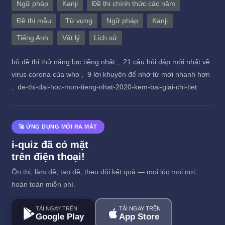
Ngữ pháp
Kanji
Đề thi chính thức các năm
Đề thi mẫu
Từ vựng
Ngữ pháp
Kanji
Tiếng Anh
Vật lý
Lịch sử
bộ đề thi thử năng lực tiếng nhật ,
21 câu hỏi đáp mới nhất về
virus corona của who ,
9 lời khuyên để nhớ từ mới nhanh hơn
,
de-thi-dai-hoc-mon-tieng-nhat-2020-kem-bai-giai-chi-tiet
🚀 ỨNG DỤNG MỚI RA MẮT
i-quiz đã có mặt
trên điện thoại!
Ôn thi, làm đề, tạo đề, theo dõi kết quả — mọi lúc mọi nơi,
hoàn toàn miễn phí.
TẢI NGAY TRÊN
TẢI NGAY TRÊN
Google Play
App Store