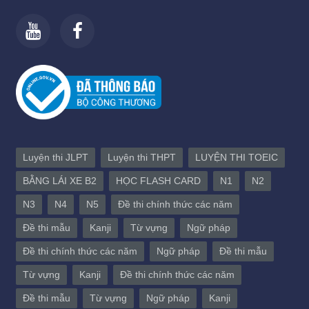
Luyện thi JLPT
Luyện thi THPT
LUYỆN THI TOEIC
BẰNG LÁI XE B2
HỌC FLASH CARD
N1
N2
N3
N4
N5
Đề thi chính thức các năm
Đề thi mẫu
Kanji
Từ vựng
Ngữ pháp
Đề thi chính thức các năm
Ngữ pháp
Đề thi mẫu
Từ vựng
Kanji
Đề thi chính thức các năm
Đề thi mẫu
Từ vựng
Ngữ pháp
Kanji