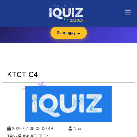
KTCT C4 | i-quiz.vn@stop article@stop
🛍️
iQuiz Store
— Văn phòng phẩm, dụng cụ học tập giá tốt
🔥 HOT
Xem ngay →
KTCT C4
2026-07-05 08:00:49
Naa
Tên đề thi:
KTCT C4