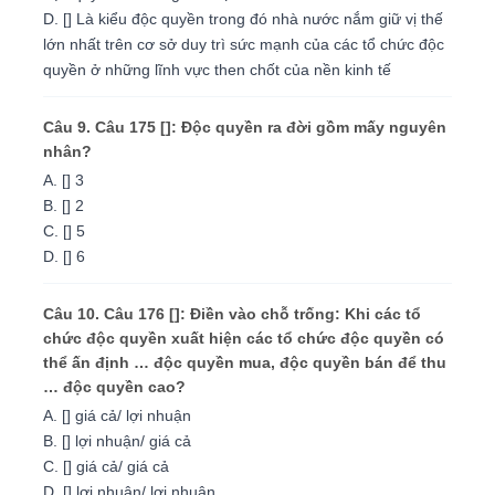
D. [] Là kiểu độc quyền trong đó nhà nước nắm giữ vị thế
lớn nhất trên cơ sở duy trì sức mạnh của các tổ chức độc
quyền ở những lĩnh vực then chốt của nền kinh tế
Câu 9. Câu 175 []: Độc quyền ra đời gồm mấy nguyên
nhân?
A. [] 3
B. [] 2
C. [] 5
D. [] 6
Câu 10. Câu 176 []: Điền vào chỗ trống: Khi các tổ
chức độc quyền xuất hiện các tổ chức độc quyền có
thể ấn định … độc quyền mua, độc quyền bán để thu
… độc quyền cao?
A. [] giá cả/ lợi nhuận
B. [] lợi nhuận/ giá cả
C. [] giá cả/ giá cả
D. [] lợi nhuận/ lợi nhuận