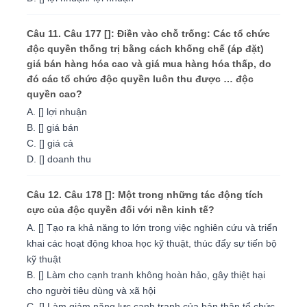
Câu 11. Câu 177 []: Điền vào chỗ trống: Các tổ chức
độc quyền thống trị bằng cách khống chế (áp đặt)
giá bán hàng hóa cao và giá mua hàng hóa thấp, do
đó các tổ chức độc quyền luôn thu được … độc
quyền cao?
A. [] lợi nhuận
B. [] giá bán
C. [] giá cả
D. [] doanh thu
Câu 12. Câu 178 []: Một trong những tác động tích
cực của độc quyền đối với nền kinh tế?
A. [] Tạo ra khả năng to lớn trong việc nghiên cứu và triển
khai các hoạt động khoa học kỹ thuật, thúc đẩy sự tiến bộ
kỹ thuật
B. [] Làm cho cạnh tranh không hoàn hảo, gây thiệt hại
cho người tiêu dùng và xã hội
C. [] Làm giảm năng lực cạnh tranh của bản thân tổ chức