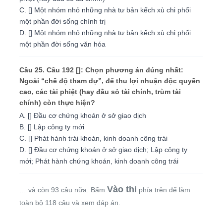
C. [] Một nhóm nhỏ những nhà tư bản kếch xù chi phối
một phần đời sống chính trị
D. [] Một nhóm nhỏ những nhà tư bản kếch xù chi phối
một phần đời sống văn hóa
Câu 25. Câu 192 []: Chọn phương án đúng nhất:
Ngoài “chế độ tham dự”, để thu lợi nhuận độc quyền
cao, các tài phiệt (hay đầu sỏ tài chính, trùm tài
chính) còn thực hiện?
A. [] Đầu cơ chứng khoán ở sở giao dịch
B. [] Lập công ty mới
C. [] Phát hành trái khoán, kinh doanh công trái
D. [] Đầu cơ chứng khoán ở sở giao dịch; Lập công ty
mới; Phát hành chứng khoán, kinh doanh công trái
Vào thi
… và còn 93 câu nữa. Bấm
phía trên để làm
toàn bộ 118 câu và xem đáp án.