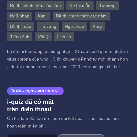
Đề thi chính thức các năm
Đề thi mẫu
Từ vựng
Ngữ pháp
Kanji
Đề thi chính thức các năm
Đề thi mẫu
Từ vựng
Ngữ pháp
Kanji
Tiếng Anh
Vật lý
Lịch sử
bộ đề thi thử năng lực tiếng nhật ,
21 câu hỏi đáp mới nhất về
virus corona của who ,
9 lời khuyên để nhớ từ mới nhanh hơn
,
de-thi-dai-hoc-mon-tieng-nhat-2020-kem-bai-giai-chi-tiet
🚀 ỨNG DỤNG MỚI RA MẮT
i-quiz đã có mặt
trên điện thoại!
Ôn thi, làm đề, tạo đề, theo dõi kết quả — mọi lúc mọi nơi,
hoàn toàn miễn phí.