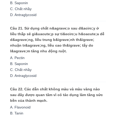
B. Saponin
C. Chất nhầy
D. Antraglycosid
Câu 21. Sử dụng chất n&agrave;o sau đ&acirc;y ở
liều thấp sẽ gi&uacute;p sự ti&ecirc;u h&oacute;a dễ
d&agrave;ng, liều trung b&igrave;nh th&igrave;
nhuận tr&agrave;ng, liều cao th&igrave; tấy do
l&agrave;m tăng nhu động ruột.
A. Pectin
B. Saponin
C. Chất nhầy
D. Antraglycosid
Câu 22. Các dẫn chất không màu và màu vàng nào
sau đây được quan tâm vì có tác dụng làm tăng sức
bền của thành mạch.
A. Flavonoid
B. Tanin