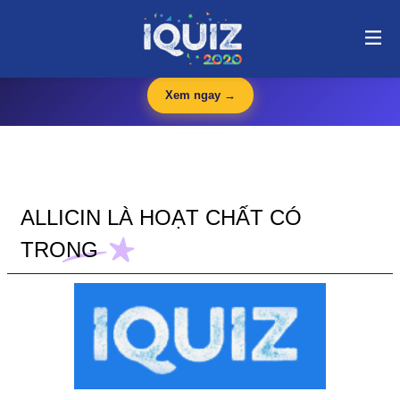
Allicin là hoạt chất có trong | i-quiz.vn@stop article@stop
🛍️
iQuiz Store
— Văn phòng phẩm, dụng cụ học tập giá tốt
🔥 HOT
Xem ngay →
ALLICIN LÀ HOẠT CHẤT CÓ
TRONG