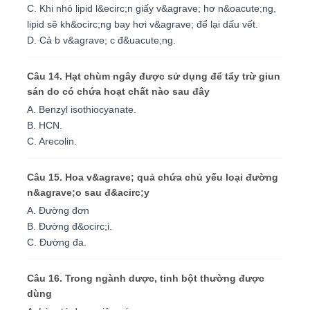
C. Khi nhỏ lipid l&ecirc;n giấy v&agrave; hơ n&oacute;ng,
lipid sẽ kh&ocirc;ng bay hơi v&agrave; để lại dấu vết.
D. Cả b v&agrave; c đ&uacute;ng.
Câu 14. Hạt chùm ngây được sử dụng để tẩy trừ giun
sán do có chứa hoạt chất nào sau đây
A. Benzyl isothiocyanate.
B. HCN.
C. Arecolin.
Câu 15. Hoa v&agrave; quả chứa chủ yếu loại đường
n&agrave;o sau đ&acirc;y
A. Đường đơn
B. Đường đ&ocirc;i.
C. Đường đa.
Câu 16. Trong ngành dược, tinh bột thường được
dùng