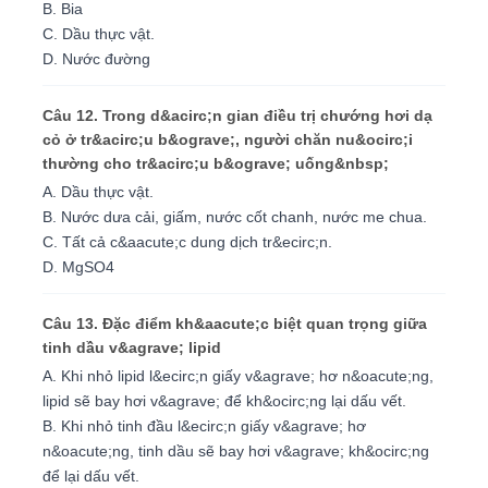
B. Bia
C. Dầu thực vật.
D. Nước đường
Câu 12. Trong d&acirc;n gian điều trị chướng hơi dạ
cỏ ở tr&acirc;u b&ograve;, người chăn nu&ocirc;i
thường cho tr&acirc;u b&ograve; uống&nbsp;
A. Dầu thực vật.
B. Nước dưa cải, giấm, nước cốt chanh, nước me chua.
C. Tất cả c&aacute;c dung dịch tr&ecirc;n.
D. MgSO4
Câu 13. Đặc điểm kh&aacute;c biệt quan trọng giữa
tinh dầu v&agrave; lipid
A. Khi nhỏ lipid l&ecirc;n giấy v&agrave; hơ n&oacute;ng,
lipid sẽ bay hơi v&agrave; để kh&ocirc;ng lại dấu vết.
B. Khi nhỏ tinh đầu l&ecirc;n giấy v&agrave; hơ
n&oacute;ng, tinh dầu sẽ bay hơi v&agrave; kh&ocirc;ng
để lại dấu vết.