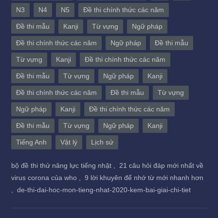
N3
N4
N5
Đề thi chính thức các năm
Đề thi mẫu
Kanji
Từ vựng
Ngữ pháp
Đề thi chính thức các năm
Ngữ pháp
Đề thi mẫu
Từ vựng
Kanji
Đề thi chính thức các năm
Đề thi mẫu
Từ vựng
Ngữ pháp
Kanji
Đề thi chính thức các năm
Đề thi mẫu
Từ vựng
Ngữ pháp
Kanji
Đề thi chính thức các năm
Đề thi mẫu
Từ vựng
Ngữ pháp
Kanji
Tiếng Anh
Vật lý
Lịch sử
bộ đề thi thử năng lực tiếng nhật ,
21 câu hỏi đáp mới nhất về
virus corona của who ,
9 lời khuyên để nhớ từ mới nhanh hơn
,
de-thi-dai-hoc-mon-tieng-nhat-2020-kem-bai-giai-chi-tiet