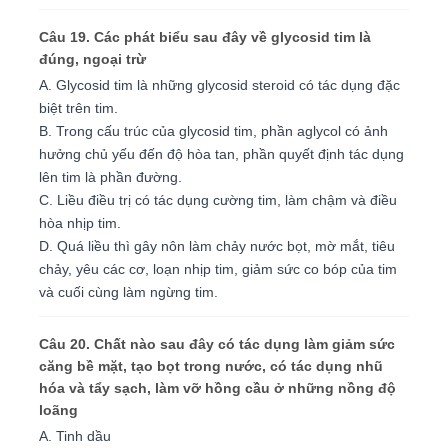
Câu 19. Các phát biểu sau đây về glycosid tim là
đúng, ngoại trừ
A. Glycosid tim là những glycosid steroid có tác dụng đặc
biệt trên tim.
B. Trong cấu trúc của glycosid tim, phần aglycol có ảnh
hưởng chủ yếu đến độ hòa tan, phần quyết định tác dụng
lên tim là phần đường.
C. Liều điều trị có tác dụng cường tim, làm chậm và điều
hòa nhịp tim.
D. Quá liều thì gây nôn làm chảy nước bọt, mờ mắt, tiêu
chảy, yêu các cơ, loạn nhịp tim, giảm sức co bóp của tim
và cuối cùng làm ngừng tim.
Câu 20. Chất nào sau đây có tác dụng làm giảm sức
căng bề mặt, tạo bọt trong nước, có tác dụng nhũ
hóa và tẩy sạch, làm vỡ hồng cầu ở những nồng độ
loãng
A. Tinh dầu