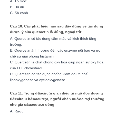
A. Tô mộc
B. Đu đủ
C. Sả canh
Câu 10. Các phát biểu nào sau đây đúng về tác dụng
dược lý của quercetin là đúng, ngoại trừ
A. Quercetin có tác dụng cầm máu và kích thích tăng
trưởng.
B. Quercetin ảnh hưởng đến các enzyme nội bào và ức
chế sự giải phóng histamin
C. Quercetin là chất chống oxy hóa giúp ngăn sự oxy hóa
của LDL cholesterol.
D. Quercetin có tác dụng chống viêm do ức chế
lipooxygenase và cyclooxygenase.
Câu 11. Trong d&acirc;n gian điều trị ngộ độc đường
ti&ecirc;u h&oacute;a, người chăn nu&ocirc;i thường
cho gia s&uacute;c uống
A. Rượu