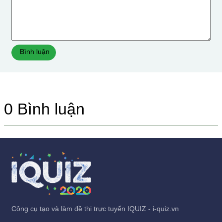
Bình luận
0
Bình luận
Công cụ tạo và làm đề thi trực tuyến IQUIZ - i-quiz.vn