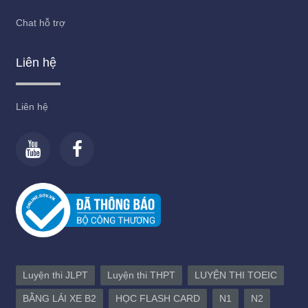
Chat hỗ trợ
Liên hệ
Liên hệ
Luyện thi JLPT
Luyện thi THPT
LUYỆN THI TOEIC
BẰNG LÁI XE B2
HỌC FLASH CARD
N1
N2