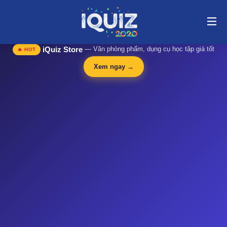
MÔN HỌC GIÁO DỤC QUỐC PHÒNG – AN NINH | i-quiz.vn@stop
article@stop
🛍️
iQuiz Store
— Văn phòng phẩm, dụng cụ học tập giá tốt
🔥 HOT
Xem ngay →