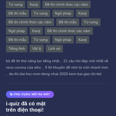
Từ vựng
Kanji
Đề thi chính thức các năm
Đề thi mẫu
Từ vựng
Ngữ pháp
Kanji
Đề thi chính thức các năm
Đề thi mẫu
Từ vựng
Ngữ pháp
Kanji
Đề thi chính thức các năm
Đề thi mẫu
Từ vựng
Ngữ pháp
Kanji
Tiếng Anh
Vật lý
Lịch sử
bộ đề thi thử năng lực tiếng nhật ,
21 câu hỏi đáp mới nhất về
virus corona của who ,
9 lời khuyên để nhớ từ mới nhanh hơn
,
de-thi-dai-hoc-mon-tieng-nhat-2020-kem-bai-giai-chi-tiet
🚀 ỨNG DỤNG MỚI RA MẮT
i-quiz đã có mặt
trên điện thoại!