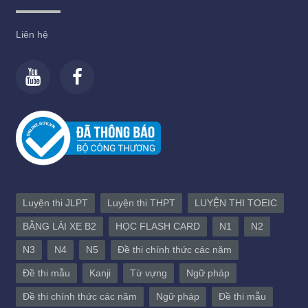
Liên hệ
Luyện thi JLPT
Luyện thi THPT
LUYỆN THI TOEIC
BẰNG LÁI XE B2
HỌC FLASH CARD
N1
N2
N3
N4
N5
Đề thi chính thức các năm
Đề thi mẫu
Kanji
Từ vựng
Ngữ pháp
Đề thi chính thức các năm
Ngữ pháp
Đề thi mẫu