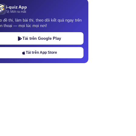
i-quiz App
🚀 Mới ra mắt
o đề thi, làm bài thi, theo dõi kết quả ngay trên
ện thoại — mọi lúc mọi nơi!
Tải trên Google Play
Tải trên App Store