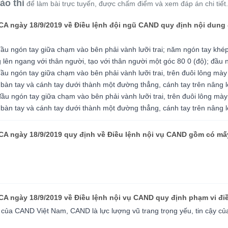
ào thi
để làm bài trực tuyến, được chấm điểm và xem đáp án chi tiết.
CA ngày 18/9/2019 về Điều lệnh đội ngũ CAND quy định nội dung 
ầu ngón tay giữa chạm vào bên phải vành lưỡi trai; năm ngón tay khép 
 lên ngang với thân người, tạo với thân người một góc 80 0 (độ); đầu
ầu ngón tay giữa chạm vào bên phải vành lưỡi trai, trên đuôi lông mày
 bàn tay và cánh tay dưới thành một đường thẳng, cánh tay trên nâng lê
ầu ngón tay giữa chạm vào bên phải vành lưỡi trai, trên đuôi lông mày
 bàn tay và cánh tay dưới thành một đường thẳng, cánh tay trên nâng lê
BCA ngày 18/9/2019 quy định về Điều lệnh nội vụ CAND gồm có m
CA ngày 18/9/2019 về Điều lệnh nội vụ CAND quy định phạm vi đi
g của CAND Việt Nam, CAND là lực lượng vũ trang trọng yếu, tin cậy 