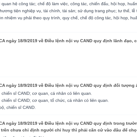
 quan hệ công tác; chế độ làm việc, công tác, chiến đấu, hội họp, huấn 
phương tiện nghiệp vụ, tài chính, tài sản; sử dụng trang phục; tư thế, lễ t
 nhiệm vụ phải theo quy trình, quy chế, chế độ công tác, hội họp, huấn 
CA ngày 18/9/2019 về Điều lệnh nội vụ CAND quy định lãnh đạo, 
BCA ngày 18/9/2019 về Điều lệnh nội vụ CAND quy định đối tượng
 chiến sĩ CAND; cơ quan, cá nhân có liên quan.
 chiến sĩ CAND; cơ quan, tổ chức, cá nhân có liên quan.
bộ, chiến sĩ CAND.
CA ngày 18/9/2019 về Điều lệnh nội vụ CAND quy định trong trườ
trên chưa chỉ định người chỉ huy thì phải căn cứ vào đâu để chọ