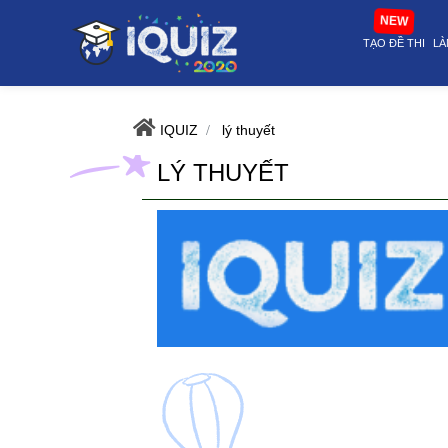
lý thuyết | i-quiz.vn@stop article@stop
NEW
TẠO ĐỀ THI
LÀ
IQUIZ
lý thuyết
LÝ THUYẾT