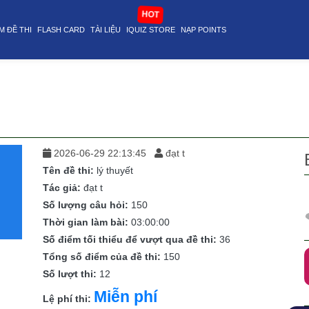
HOT
M ĐỀ THI
FLASH CARD
TÀI LIỆU
IQUIZ STORE
NẠP POINTS
2026-06-29 22:13:45
đạt t
Tên đề thi:
lý thuyết
Tác giả:
đạt t
Số lượng câu hỏi:
150
Thời gian làm bài:
03:00:00
Số điểm tối thiểu để vượt qua đề thi:
36
Tổng số điểm của đề thi:
150
Số lượt thi:
12
Miễn phí
Lệ phí thi: