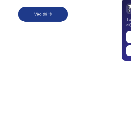
Vào thi
Tạ
đi