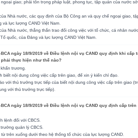
goại giao; phải tôn trọng pháp luật, phong tục, tập quán của nước sở 
của Nhà nước, các quy định của Bộ Công an và quy chế ngoại giao, tập
g và lực lượng CAND Việt Nam.
ủa Nhà nước, thẳng thắn trao đổi công việc với tổ chức, cá nhân nước 
a Tổ quốc, của Đảng và lực lượng CAND Việt Nam.
-BCA ngày 18/9/2019 về Điều lệnh nội vụ CAND quy định khi cấp tr
ên phải thực hiện như thế nào?
, khẩn trương.
 biết nội dung công việc cấp trên giao, để xin ý kiến chỉ đạo.
o với thủ trưởng trực tiếp của biết nội dung công việc cấp trên giao (tr
g với thủ trưởng trực tiếp).
-BCA ngày 18/9/2019 về Điều lệnh nội vụ CAND quy định cấp trên 
nh lệnh đối với CBCS.
ủ trưởng quản lý CBCS.
, từ trên xuống dưới theo hệ thống tổ chức của lực lượng CAND.