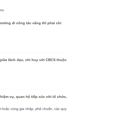
vụ.
rưởng đi công tác vắng thì phải chỉ
giữa lãnh đạo, chỉ huy với CBCS thuộc
hiệm vụ, quan hệ tiếp xúc với tổ chức,
t hoặc cùng gia nhập, phê chuẩn, các quy