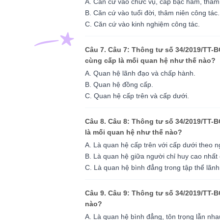
A. Căn cứ vào chức vụ, cấp bậc hàm, thâm n
B. Căn cứ vào tuổi đời, thâm niên công tác.
C. Căn cứ vào kinh nghiệm công tác.
Câu 7. Câu 7: Thông tư số 34/2019/TT-
cùng cấp là mối quan hệ như thế nào?
A. Quan hệ lãnh đạo và chấp hành.
B. Quan hệ đồng cấp.
C. Quan hệ cấp trên và cấp dưới.
Câu 8. Câu 8: Thông tư số 34/2019/TT-B
là mối quan hệ như thế nào?
A. Là quan hệ cấp trên với cấp dưới theo n
B. Là quan hệ giữa người chỉ huy cao nhất 
C. Là quan hệ bình đẳng trong tập thể lãnh
Câu 9. Câu 9: Thông tư số 34/2019/TT-
nào?
A. Là quan hệ bình đẳng, tôn trọng lẫn nha