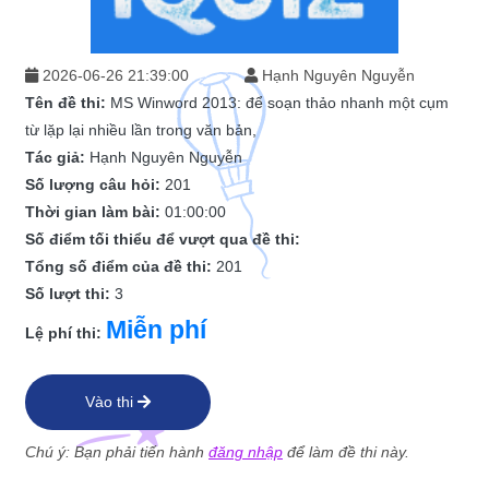
2026-06-26 21:39:00
Hạnh Nguyên Nguyễn
Tên đề thi:
MS Winword 2013: để soạn thảo nhanh một cụm
từ lặp lại nhiều lần trong văn bản,
Tác giả:
Hạnh Nguyên Nguyễn
Số lượng câu hỏi:
201
Thời gian làm bài:
01:00:00
Số điểm tối thiểu để vượt qua đề thi:
Tổng số điểm của đề thi:
201
Số lượt thi:
3
Miễn phí
Lệ phí thi:
Vào thi
Chú ý: Bạn phải tiến hành
đăng nhập
để làm đề thi này.