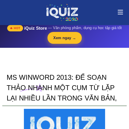
MS Winword 2013: để soạn thảo nhanh một cụm từ lặp lại nhiều lần
trong văn bản, | i-quiz.vn@stop article@stop
🛍️
iQuiz Store
— Văn phòng phẩm, dụng cụ học tập giá tốt
🔥 HOT
Xem ngay →
MS WINWORD 2013: ĐỂ SOẠN
THẢO NHANH MỘT CỤM TỪ LẶP
LẠI NHIỀU LẦN TRONG VĂN BẢN,