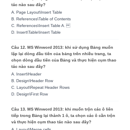
tác nào sau đây?
A. Page Layout\Insert Table
B. References\Table of Contents
C. References\Insert Table A.
D. Insert\Table\Insert Table
Câu 12. MS Winword 2013: khi sử dụng Bảng muốn
lặp lại dòng đầu tiên của bảng trên nhiều trang, ta
chọn dòng đầu tiên của Bảng và thực hiện cụm thao
tác nào sau đây?
A. Insert\Header
B. Design\Header Row
C. Layout\Repeat Header Rows
D. Design\First Row
Câu 13. MS Winword 2013: khi muốn trộn các ô liên
tiếp trong Bảng lại thành 1 ô, ta chọn các ô cần trộn
và thực hiện cụm thao tác nào sau đây?
A. Layout\Merge cells