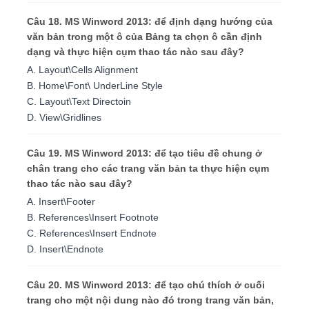
Câu 18. MS Winword 2013: để định dạng hướng của
văn bản trong một ô của Bảng ta chọn ô cần định
dạng và thực hiện cụm thao tác nào sau đây?
A. Layout\Cells Alignment
B. Home\Font\ UnderLine Style
C. Layout\Text Directoin
D. View\Gridlines
Câu 19. MS Winword 2013: để tạo tiêu đề chung ở
chân trang cho các trang văn bản ta thực hiện cụm
thao tác nào sau đây?
A. Insert\Footer
B. References\Insert Footnote
C. References\Insert Endnote
D. Insert\Endnote
Câu 20. MS Winword 2013: để tạo chú thích ở cuối
trang cho một nội dung nào đó trong trang văn bản,