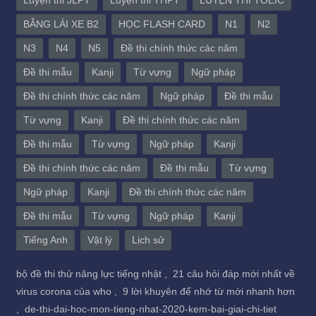
BẰNG LÁI XE B2
HỌC FLASH CARD
N1
N2
N3
N4
N5
Đề thi chính thức các năm
Đề thi mẫu
Kanji
Từ vựng
Ngữ pháp
Đề thi chính thức các năm
Ngữ pháp
Đề thi mẫu
Từ vựng
Kanji
Đề thi chính thức các năm
Đề thi mẫu
Từ vựng
Ngữ pháp
Kanji
Đề thi chính thức các năm
Đề thi mẫu
Từ vựng
Ngữ pháp
Kanji
Đề thi chính thức các năm
Đề thi mẫu
Từ vựng
Ngữ pháp
Kanji
Tiếng Anh
Vật lý
Lịch sử
bộ đề thi thử năng lực tiếng nhật ,
21 câu hỏi đáp mới nhất về
virus corona của who ,
9 lời khuyên để nhớ từ mới nhanh hơn
,
de-thi-dai-hoc-mon-tieng-nhat-2020-kem-bai-giai-chi-tiet