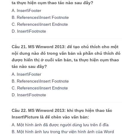
ta thực hiện cụm thao tác nào sau đây?
A. Insert\Footer
B. References\Insert Footnote
C. References\Insert Endnote
D. Insert\Footnote
Câu 21. MS Winword 2013: để tạo chú thích cho một
nội dung nào đó trong văn bản và phần chú thích đó
được hiển thị ở cuối văn bản, ta thực hiện cụm thao
tác nào sau đây?
A. Insert\Footer
B. References\Insert Footnote
C. References\Insert Endnote
D. Insert\Footnote
Câu 22. MS Winword 2013: khi thực hiện thao tác
Insert\Picture là để chèn vào văn bản:
A. Một hình ảnh đã được người dùng lưu trên ổ đĩa
B. Một hình ảnh lưu trong thư viện hình ảnh của Word