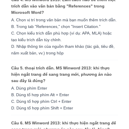
trích dẫn vào văn bản bằng "References" trong
Microsoft Word?
A. Chọn vị trí trong văn bản mà bạn muốn thêm trích dẫn.
B. Trong tab "References," chọn "Insert Citation."
C. Chọn kiểu trích dẫn phù hợp (ví dụ: APA, MLA) hoặc
tạo kiểu trích dẫn tùy chỉnh.
D. Nhập thông tin của nguồn tham khảo (tác giả, tiêu đề,
năm xuất bản, vv.) trong hộp
Câu 5. thoại trích dẫn. MS Winword 2013: khi thực
hiện ngắt trang để sang trang mới, phương án nào
sau đây là đúng?
A. Dùng phím Enter
B. Dùng tổ hợp phím Alt + Enter
C. Dùng tổ hợp phím Ctrl + Enter
D. Dùng tổ hợp phím Shift + Enter
Câu 6. MS Winword 2013: khi thực hiện ngắt trang để