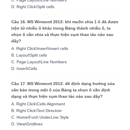
D. Right Click\Split cells
Câu 16. MS Winword 2013: khi muốn chia 1 ô đã được
trộn từ nhiều ô khác trong Bảng thành nhiều ô, ta
chọn ô cần chia và thực hiện cụm thao tác nào sau
đây?
A. Right Click\Insert\Insert cells
B. Layout\Split cells
C. Page Layout\Line Numbers
D. Insert\Cells
Câu 17. MS Winword 2013: để định dạng hướng của
văn bản trong một ô của Bảng ta chọn ô cần định
dạng và thực hiện cụm thao tác nào sau đây?
A. Right Click\Cells Alignment
B. Right Click\Text Directoin
C. Home\Font\ UnderLine Style
D. View\Gridlines