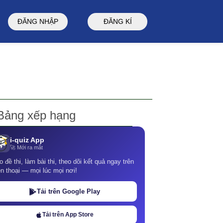
ĐĂNG NHẬP
ĐĂNG KÍ
Bảng xếp hạng
i-quiz App
🚀 Mới ra mắt
o đề thi, làm bài thi, theo dõi kết quả ngay trên
ện thoại — mọi lúc mọi nơi!
Tải trên Google Play
Tải trên App Store