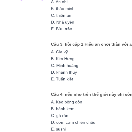
A. An nhi
B. thảo minh
C. thiên an
D. Nhã uyên
E. Bửu trân
Câu 3. hồi cấp 1 Hiếu an chơi thân với a
A. Gia vỹ
B. Kim Hưng
C. Minh hoàng
D. khánh thụy
E. Tuấn kiệt
Câu 4. nếu như trên thế giới này chỉ c
A. Kẹo bông gòn
B. bánh kem
C. gà rán
D. cơm cơm chiên châu
E. sushi