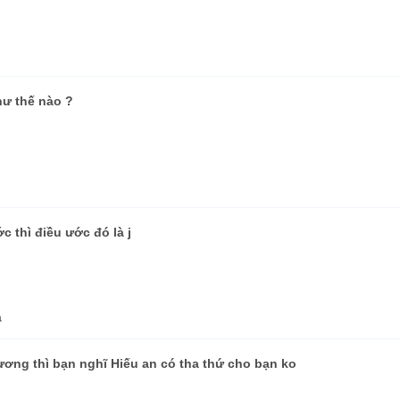
hư thế nào ?
 thì điều ước đó là j
a
ương thì bạn nghĩ Hiếu an có tha thứ cho bạn ko