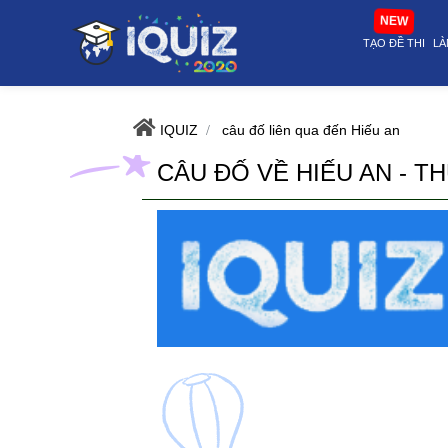
Câu Đố Về Hiếu An - Thử Thách Kiến Thức Bạn Bè | i-quiz.vn@stop ar
NEW
TẠO ĐỀ THI
LÀ
IQUIZ
câu đố liên qua đến Hiếu an
CÂU ĐỐ VỀ HIẾU AN - T