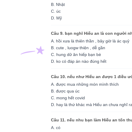
B. Nhật
C. úc
D. Mỹ
Câu 9. bạn nghĩ Hiếu an là con người n
A. hồi xưa là thiên thần , bây giờ là ác quỷ
B. cute , luogw thiện , dễ gần
C. hung dữ ăn hiếp bạn bè
D. ko có đáp án nào đúng hết
Câu 10. nếu như Hiếu an được 1 điều ước
A. được mua những món mình thích
B. được qua úc
C. mong hết covid
D. hay là thứ khác mà Hiếu an chưa nghĩ r
Câu 11. nếu nhu bạn làm Hiếu an tổn th
A. có