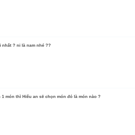
i nhất ? ni là nam nhé ??
òn 1 món thì Hiếu an sẽ chọn món đó là món nào ?