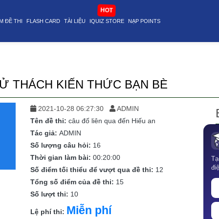
ticle@stop
HOT
M ĐỀ THI
FLASH CARD
TÀI LIỆU
IQUIZ STORE
NẠP POINTS
HỬ THÁCH KIẾN THỨC BẠN BÈ
2021-10-28 06:27:30
ADMIN
Tên đề thi:
câu đố liên qua đến Hiếu an
Tác giả:
ADMIN
Số lượng câu hỏi:
16
Thời gian làm bài:
00:20:00
Tạ
đi
Số điểm tối thiểu để vượt qua đề thi:
12
Tổng số điểm của đề thi:
15
Số lượt thi:
10
Miễn phí
Lệ phí thi: