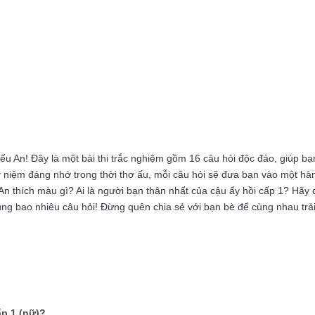
ếu An! Đây là một bài thi trắc nghiệm gồm 16 câu hỏi độc đáo, giúp b
 niệm đáng nhớ trong thời thơ ấu, mỗi câu hỏi sẽ đưa bạn vào một hàn
 An thích màu gì? Ai là người bạn thân nhất của cậu ấy hồi cấp 1? Hãy 
đúng bao nhiêu câu hỏi! Đừng quên chia sẻ với bạn bè để cùng nhau tr
ấp 1 (nữ)?