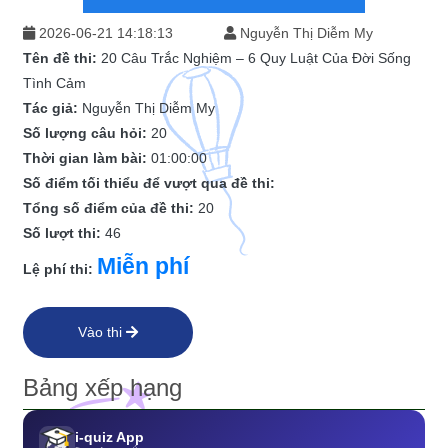
2026-06-21 14:18:13
Nguyễn Thị Diễm My
Tên đề thi:
20 Câu Trắc Nghiệm – 6 Quy Luật Của Đời Sống
Tình Cảm
Tác giả:
Nguyễn Thị Diễm My
Số lượng câu hỏi:
20
Thời gian làm bài:
01:00:00
Số điểm tối thiểu để vượt qua đề thi:
Tổng số điểm của đề thi:
20
Số lượt thi:
46
Miễn phí
Lệ phí thi:
Vào thi
Bảng xếp hạng
i-quiz App