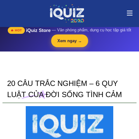
20 Câu Trắc Nghiệm – 6 Quy Luật Của Đời Sống Tình Cảm | i-
quiz.vn@stop article@stop
🛍️
iQuiz Store
— Văn phòng phẩm, dụng cụ học tập giá tốt
🔥 HOT
Xem ngay →
20 CÂU TRẮC NGHIỆM – 6 QUY
LUẬT CỦA ĐỜI SỐNG TÌNH CẢM