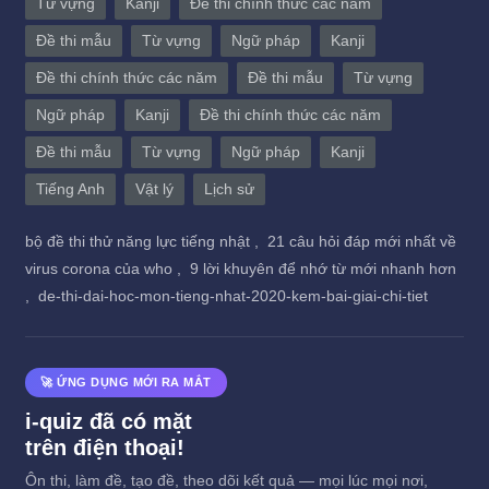
Từ vựng
Kanji
Đề thi chính thức các năm
Đề thi mẫu
Từ vựng
Ngữ pháp
Kanji
Đề thi chính thức các năm
Đề thi mẫu
Từ vựng
Ngữ pháp
Kanji
Đề thi chính thức các năm
Đề thi mẫu
Từ vựng
Ngữ pháp
Kanji
Tiếng Anh
Vật lý
Lịch sử
bộ đề thi thử năng lực tiếng nhật ,
21 câu hỏi đáp mới nhất về
virus corona của who ,
9 lời khuyên để nhớ từ mới nhanh hơn
,
de-thi-dai-hoc-mon-tieng-nhat-2020-kem-bai-giai-chi-tiet
🚀 ỨNG DỤNG MỚI RA MẮT
i-quiz đã có mặt
trên điện thoại!
Ôn thi, làm đề, tạo đề, theo dõi kết quả — mọi lúc mọi nơi,