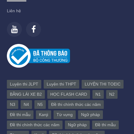
Liên hệ
Luyện thi JLPT
Luyện thi THPT
LUYỆN THI TOEIC
BẰNG LÁI XE B2
HỌC FLASH CARD
N1
N2
N3
N4
N5
Đề thi chính thức các năm
Đề thi mẫu
Kanji
Từ vựng
Ngữ pháp
Đề thi chính thức các năm
Ngữ pháp
Đề thi mẫu