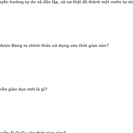
quyền hưởng tự do và độc lập, và sự thật đã thành một nước tự 
 được Đảng ta chính thức sử dụng vào thời gian nào?
nền giáo dục mới là gì?
uyễn Ái Quốc vào thời gian nào?