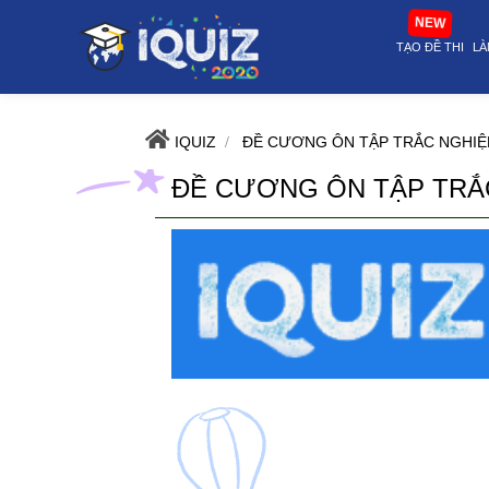
ĐỀ CƯƠNG ÔN TẬP TRẮC NGHIỆM MÔN TTHCM | i-quiz.vn@stop art
NEW
TẠO ĐỀ THI
LÀ
IQUIZ
ĐỀ CƯƠNG ÔN TẬP TRẮC NGHI
ĐỀ CƯƠNG ÔN TẬP TRẮ