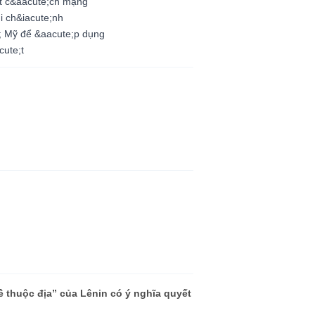
ết c&aacute;ch mạng
i ch&iacute;nh
; Mỹ để &aacute;p dụng
cute;t
 thuộc địa” của Lênin có ý nghĩa quyết