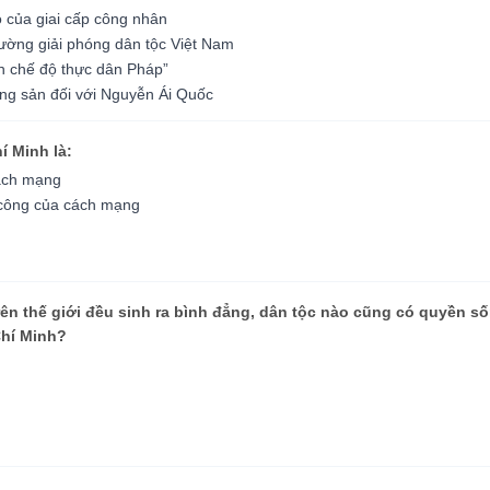
o của giai cấp công nhân
 đường giải phóng dân tộc Việt Nam
n chế độ thực dân Pháp”
ng sản đối với Nguyễn Ái Quốc
í Minh là:
cách mạng
h công của cách mạng
trên thế giới đều sinh ra bình đẳng, dân tộc nào cũng có quyền 
Chí Minh?