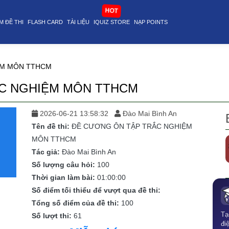
icle@stop
HOT
M ĐỀ THI
FLASH CARD
TÀI LIỆU
IQUIZ STORE
NẠP POINTS
ỆM MÔN TTHCM
C NGHIỆM MÔN TTHCM
2026-06-21 13:58:32
Đào Mai Bình An
Tên đề thi:
ĐỀ CƯƠNG ÔN TẬP TRẮC NGHIỆM
MÔN TTHCM
Tác giả:
Đào Mai Bình An
Số lượng câu hỏi:
100
Thời gian làm bài:
01:00:00
Số điểm tối thiểu để vượt qua đề thi:
Tổng số điểm của đề thi:
100
Tạ
Số lượt thi:
61
đi