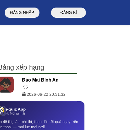
ĐĂNG NHẬP
ĐĂNG KÍ
Bảng xếp hạng
Đào Mai Bình An
95
2026-06-22 20:31:32
i-quiz App
🚀 Mới ra mắt
o đề thi, làm bài thi, theo dõi kết quả ngay trên
ện thoại — mọi lúc mọi nơi!