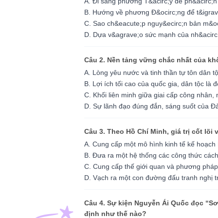
A. Đi sang phương T&acirc;y để ph&acirc;n
B. Hướng về phương Đ&ocirc;ng để t&igrav
C. Sao ch&eacute;p nguy&ecirc;n bản m&oc
D. Dựa v&agrave;o sức mạnh của nh&acirc;n
Câu 2. Nền tảng vững chắc nhất của khối
A. Lòng yêu nước và tinh thần tự tôn dân t
B. Lợi ích tối cao của quốc gia, dân tộc là đ
C. Khối liên minh giữa giai cấp công nhân, 
D. Sự lãnh đạo đúng đắn, sáng suốt của 
Câu 3. Theo Hồ Chí Minh, giá trị cốt lõ
A. Cung cấp một mô hình kinh tế kế hoạch
B. Đưa ra một hệ thống các công thức các
C. Cung cấp thế giới quan và phương pháp
D. Vạch ra một con đường đấu tranh nghị 
Câu 4. Sự kiện Nguyễn Ái Quốc đọc “Sơ 
định như thế nào?