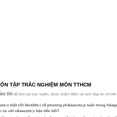
NG ÔN TẬP TRẮC NGHIỆM MÔN TTHCM
ào thi
để làm bài trực tuyến, được chấm điểm và xem đáp án chi tiết.
ute;c biệt cốt l&otilde;i về phương ph&aacute;p luận trong h&a
so với c&aacute;c bậc tiền bối?