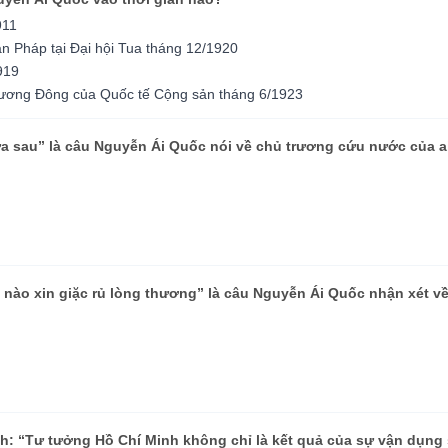
911
n Pháp tại Đại hội Tua tháng 12/1920
919
Phương Đông của Quốc tế Cộng sản tháng 6/1923
ửa sau” là câu Nguyễn Ái Quốc nói về chủ trương cứu nước của a
 nào xin giặc rủ lòng thương” là câu Nguyễn Ái Quốc nhận xét v
h: “Tư tưởng Hồ Chí Minh không chỉ là kết quả của sự vận dụng 