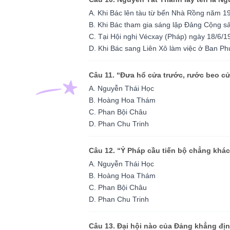
A. Khi Bác lên tàu từ bến Nhà Rồng năm 1
B. Khi Bác tham gia sáng lập Đảng Cộng sả
C. Tại Hội nghị Vécxay (Pháp) ngày 18/6/1
D. Khi Bác sang Liên Xô làm việc ở Ban 
Câu 11. “Đưa hổ cửa trước, rước beo c
A. Nguyễn Thái Học
B. Hoàng Hoa Thám
C. Phan Bội Châu
D. Phan Chu Trinh
Câu 12. “Ỷ Pháp cầu tiến bộ chẳng khác
A. Nguyễn Thái Học
B. Hoàng Hoa Thám
C. Phan Bội Châu
D. Phan Chu Trinh
Câu 13. Đại hội nào của Đảng khẳng địn