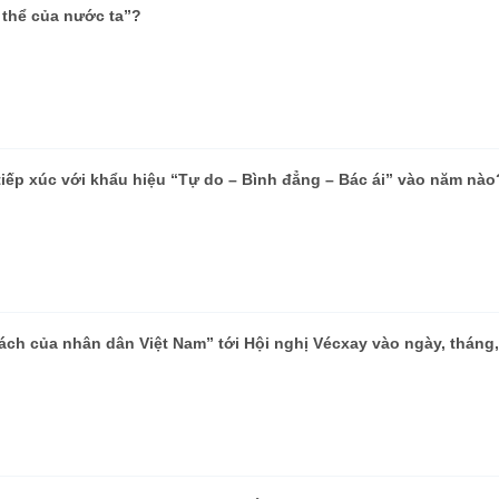
 thể của nước ta”?
tiếp xúc với khẩu hiệu “Tự do – Bình đẳng – Bác ái” vào năm nào
ách của nhân dân Việt Nam” tới Hội nghị Vécxay vào ngày, tháng