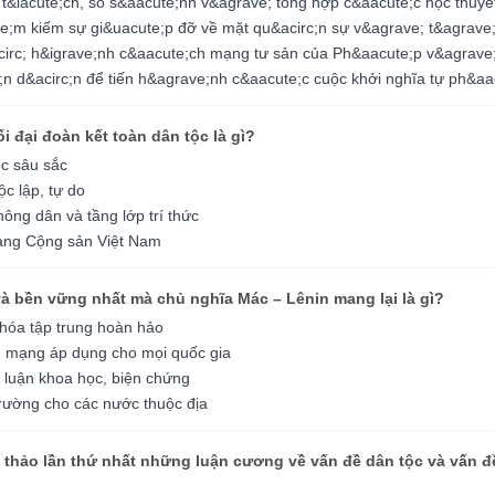
 t&iacute;ch, so s&aacute;nh v&agrave; tổng hợp c&aacute;c học thuy
e;m kiếm sự gi&uacute;p đỡ về mặt qu&acirc;n sự v&agrave; t&agrave;
irc; h&igrave;nh c&aacute;ch mạng tư sản của Ph&aacute;p v&agrave
 d&acirc;n để tiến h&agrave;nh c&aacute;c cuộc khởi nghĩa tự ph&aa
 đại đoàn kết toàn dân tộc là gì?
ộc sâu sắc
ộc lập, tự do
nông dân và tầng lớp trí thức
Đảng Cộng sản Việt Nam
i và bền vững nhất mà chủ nghĩa Mác – Lênin mang lại là gì?
 hóa tập trung hoàn hảo
h mạng áp dụng cho mọi quốc gia
 luận khoa học, biện chứng
trường cho các nước thuộc địa
thảo lần thứ nhất những luận cương về vấn đề dân tộc và vấn đề