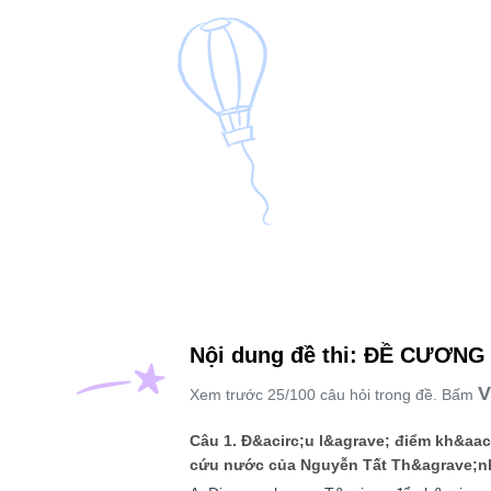
Nội dung đề thi: ĐỀ CƯƠ
V
Xem trước 25/100 câu hỏi trong đề. Bấm
Câu 1. Đ&acirc;u l&agrave; điểm kh&aac
cứu nước của Nguyễn Tất Th&agrave;nh 