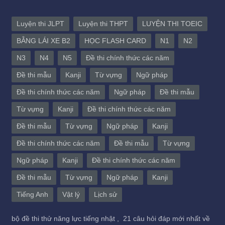
Luyện thi JLPT
Luyện thi THPT
LUYỆN THI TOEIC
BẰNG LÁI XE B2
HỌC FLASH CARD
N1
N2
N3
N4
N5
Đề thi chính thức các năm
Đề thi mẫu
Kanji
Từ vựng
Ngữ pháp
Đề thi chính thức các năm
Ngữ pháp
Đề thi mẫu
Từ vựng
Kanji
Đề thi chính thức các năm
Đề thi mẫu
Từ vựng
Ngữ pháp
Kanji
Đề thi chính thức các năm
Đề thi mẫu
Từ vựng
Ngữ pháp
Kanji
Đề thi chính thức các năm
Đề thi mẫu
Từ vựng
Ngữ pháp
Kanji
Tiếng Anh
Vật lý
Lịch sử
bộ đề thi thử năng lực tiếng nhật ,
21 câu hỏi đáp mới nhất về