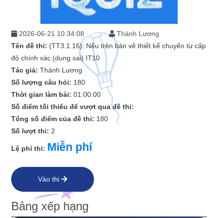
2026-06-21 10:34:08
Thành Lương
Tên đề thi:
(TT3.1.16): Nếu trên bản vẽ thiết kế chuyển từ cấp
độ chính xác (dung sai) IT10
Tác giả:
Thành Lương
Số lượng câu hỏi:
180
Thời gian làm bài:
01:00:00
Số điểm tối thiểu để vượt qua đề thi:
Tổng số điểm của đề thi:
180
Số lượt thi:
2
Miễn phí
Lệ phí thi:
Vào thi
Bảng xếp hạng