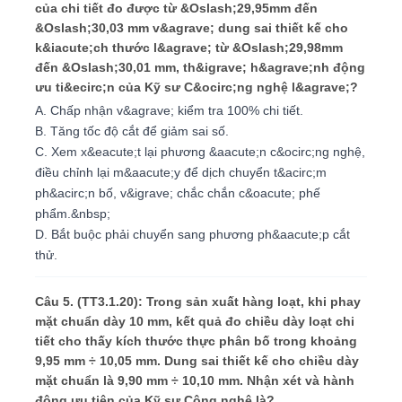
của chi tiết đo được từ &Oslash;29,95mm đến
&Oslash;30,03 mm v&agrave; dung sai thiết kế cho
k&iacute;ch thước l&agrave; từ &Oslash;29,98mm
đến &Oslash;30,01 mm, th&igrave; h&agrave;nh động
ưu ti&ecirc;n của Kỹ sư C&ocirc;ng nghệ l&agrave;?
A. Chấp nhận v&agrave; kiểm tra 100% chi tiết.
B. Tăng tốc độ cắt để giảm sai số.
C. Xem x&eacute;t lại phương &aacute;n c&ocirc;ng nghệ,
điều chỉnh lại m&aacute;y để dịch chuyển t&acirc;m
ph&acirc;n bố, v&igrave; chắc chắn c&oacute; phế
phẩm.&nbsp;
D. Bắt buộc phải chuyển sang phương ph&aacute;p cắt
thử.
Câu 5. (TT3.1.20): Trong sản xuất hàng loạt, khi phay
mặt chuẩn dày 10 mm, kết quả đo chiều dày loạt chi
tiết cho thấy kích thước thực phân bố trong khoảng
9,95 mm ÷ 10,05 mm. Dung sai thiết kế cho chiều dày
mặt chuẩn là 9,90 mm ÷ 10,10 mm. Nhận xét và hành
động ưu tiên của Kỹ sư Công nghệ là?