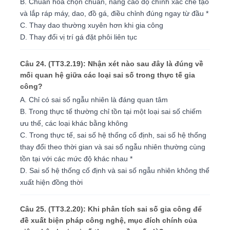
B. Chuẩn hóa chọn chuẩn, nâng cao độ chính xác chế tạo
và lắp ráp máy, dao, đồ gá, điều chỉnh đúng ngay từ đầu *
C. Thay dao thường xuyên hơn khi gia công
D. Thay đổi vị trí gá đặt phôi liên tục
Câu 24. (TT3.2.19): Nhận xét nào sau đây là đúng về
mối quan hệ giữa các loại sai số trong thực tế gia
công?
A. Chỉ có sai số ngẫu nhiên là đáng quan tâm
B. Trong thực tế thường chỉ tồn tại một loại sai số chiếm
ưu thế, các loại khác bằng không
C. Trong thực tế, sai số hệ thống cố định, sai số hệ thống
thay đổi theo thời gian và sai số ngẫu nhiên thường cùng
tồn tại với các mức độ khác nhau *
D. Sai số hệ thống cố định và sai số ngẫu nhiên không thể
xuất hiện đồng thời
Câu 25. (TT3.2.20): Khi phân tích sai số gia công để
đề xuất biện pháp công nghệ, mục đích chính của