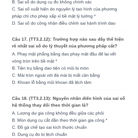
B. Sai số do dụng cụ đo không chính xác
C. Sai số xuất hiện do nguyên lý tạo hình của phương
pháp chỉ cho phép xấp xỉ bề mặt lý tưởng *
D. Sai số do công nhân điều chỉnh sai hành trình dao
Câu 17. (TT3.2.12): Trường hợp nào sau đây thể hiện
rõ nhất sai số do lý thuyết của phương pháp cắt?
A. Phay mặt phẳng bằng dao phay mặt đầu để lại vết
vòng tròn trên bề mặt *
B. Tiện trụ bằng dao tiện có mũi bị mòn
C. Mài tròn ngoài với đá mài bị mất cân bằng
D. Khoan lỗ bằng mũi khoan đã lệch tâm
Câu 18. (TT3.2.13): Nguyên nhân điển hình của sai số
hệ thống thay đổi theo thời gian là?
A. Lượng dư gia công không đều giữa các phôi
B. Mòn dụng cụ cắt dần theo thời gian gia công *
C. Đồ gá chế tạo sai kích thước chuẩn
D. Dụng cụ đo bị lệch chuẩn