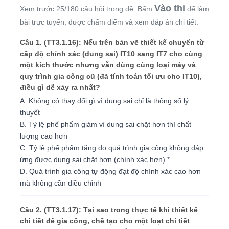
Vào thi
Xem trước 25/180 câu hỏi trong đề. Bấm
để làm
bài trực tuyến, được chấm điểm và xem đáp án chi tiết.
Câu 1. (TT3.1.16): Nếu trên bản vẽ thiết kế chuyển từ
cấp độ chính xác (dung sai) IT10 sang IT7 cho cùng
một kích thước nhưng vẫn dùng cùng loại máy và
quy trình gia công cũ (đã tính toán tối ưu cho IT10),
điều gì dễ xảy ra nhất?
A. Không có thay đổi gì vì dung sai chỉ là thông số lý
thuyết
B. Tỷ lệ phế phẩm giảm vì dung sai chặt hơn thì chất
lượng cao hơn
C. Tỷ lệ phế phẩm tăng do quá trình gia công không đáp
ứng được dung sai chặt hơn (chính xác hơn) *
D. Quá trình gia công tự động đạt độ chính xác cao hơn
mà không cần điều chỉnh
Câu 2. (TT3.1.17): Tại sao trong thực tế khi thiết kế
chi tiết để gia công, chế tạo cho một loạt chi tiết