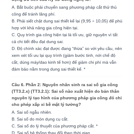
A. Bắt buộc phải chuyển sang phương pháp cắt thử thủ
công để tránh lãng phí.
B. Phải siết chặt dung sai thiết kế lại (9,95 ÷ 10,05) để phù
hợp với khả năng gia công hiện tại.
C. Quy trình gia công hiện tại là tối ưu, giữ nguyên vì tất
cả chi tiết đều đạt dung sai.
D. Độ chính xác đạt được đang “thừa” so với yêu cầu, nên
xem xét tối ưu lại quy trình (giảm bước tinh, nới chế độ
cắt, dùng máy/dao kinh tế hơn) để giảm chi phí mà vẫn
đảm bảo nằm trong dung sai thiết kế. *
Câu 6. Phần 2: Nguyên nhân sinh ra sai số gia công
(TT3.2.x) (TT3.2.1): Sai số nào xuất hiện do bản thân
nguyên lý tạo hình của phương pháp gia công đó chỉ
cho phép xấp xỉ bề mặt lý tưởng?
A. Sai số ngẫu nhiên.
B. Sai số do mòn dụng cụ cắt.
C. Sai số do lý thuyết của phương pháp cắt. *
D. Sai số hệ thống thay đổi theo thời gian.