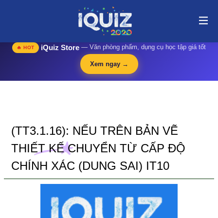
(TT3.1.16): Nếu trên bản vẽ thiết kế chuyển từ cấp độ chính xác (dung
sai) IT10 | i-quiz.vn@stop article@stop
🛍️
iQuiz Store
— Văn phòng phẩm, dụng cụ học tập giá tốt
🔥 HOT
Xem ngay →
(TT3.1.16): NẾU TRÊN BẢN VẼ
THIẾT KẾ CHUYỂN TỪ CẤP ĐỘ
CHÍNH XÁC (DUNG SAI) IT10