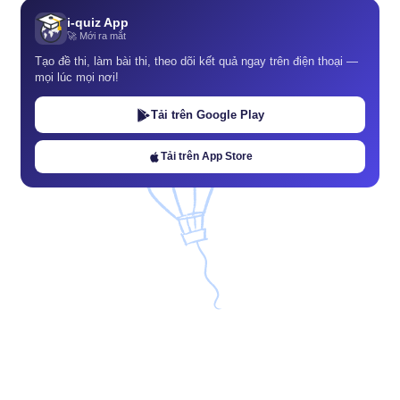
i-quiz App
🚀 Mới ra mắt
Tạo đề thi, làm bài thi, theo dõi kết quả ngay trên điện thoại —
mọi lúc mọi nơi!
Tải trên Google Play
Tải trên App Store