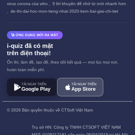
virus corona của who ,
9 lời khuyên để nhớ từ mới nhanh hơn
,
de-thi-dai-hoc-mon-tieng-nhat-2020-kem-bai-giai-chi-tiet
🚀 ỨNG DỤNG MỚI RA MẮT
i-quiz đã có mặt
trên điện thoại!
Ôn thi, làm đề, tạo đề, theo dõi kết quả — mọi lúc mọi nơi,
hoàn toàn miễn phí.
TẢI NGAY TRÊN
TẢI NGAY TRÊN
Google Play
App Store
©
2026 Bản quyền thuộc về CTSoft Việt Nam
Trụ sở HN: Công ty TNHH CTSOFT VIỆT NAM
MST: 0108217181 cấp ngày 05/04/2018 tại Hà Nội