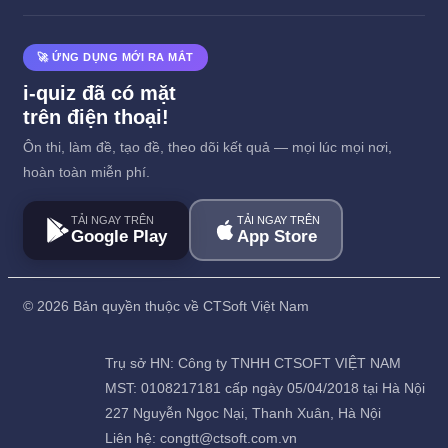
🚀 ỨNG DỤNG MỚI RA MẮT
i-quiz đã có mặt
trên điện thoại!
Ôn thi, làm đề, tạo đề, theo dõi kết quả — mọi lúc mọi nơi,
hoàn toàn miễn phí.
TẢI NGAY TRÊN
TẢI NGAY TRÊN
Google Play
App Store
©
2026 Bản quyền thuộc về CTSoft Việt Nam
Trụ sở HN: Công ty TNHH CTSOFT VIỆT NAM
MST: 0108217181 cấp ngày 05/04/2018 tại Hà Nội
227 Nguyễn Ngọc Nại, Thanh Xuân, Hà Nội
Liên hệ: congtt@ctsoft.com.vn