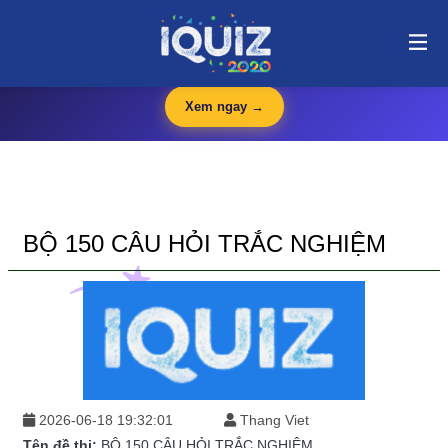
BỘ 150 CÂU HỎI TRẮC NGHIỆM | i-quiz.vn@stop article@stop
🛍️
iQuiz Store
— Văn phòng phẩm, dụng cụ học tập giá tốt
🔥 HOT
Xem ngay →
BỘ 150 CÂU HỎI TRẮC NGHIỆM
2026-06-18 19:32:01
Thang Viet
Tên đề thi:
BỘ 150 CÂU HỎI TRẮC NGHIỆM