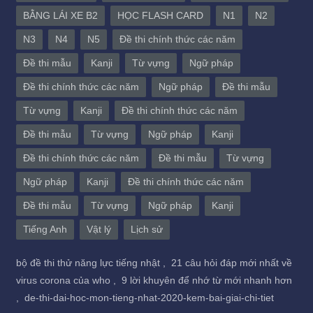
BẰNG LÁI XE B2
HỌC FLASH CARD
N1
N2
N3
N4
N5
Đề thi chính thức các năm
Đề thi mẫu
Kanji
Từ vựng
Ngữ pháp
Đề thi chính thức các năm
Ngữ pháp
Đề thi mẫu
Từ vựng
Kanji
Đề thi chính thức các năm
Đề thi mẫu
Từ vựng
Ngữ pháp
Kanji
Đề thi chính thức các năm
Đề thi mẫu
Từ vựng
Ngữ pháp
Kanji
Đề thi chính thức các năm
Đề thi mẫu
Từ vựng
Ngữ pháp
Kanji
Tiếng Anh
Vật lý
Lịch sử
bộ đề thi thử năng lực tiếng nhật ,
21 câu hỏi đáp mới nhất về
virus corona của who ,
9 lời khuyên để nhớ từ mới nhanh hơn
,
de-thi-dai-hoc-mon-tieng-nhat-2020-kem-bai-giai-chi-tiet