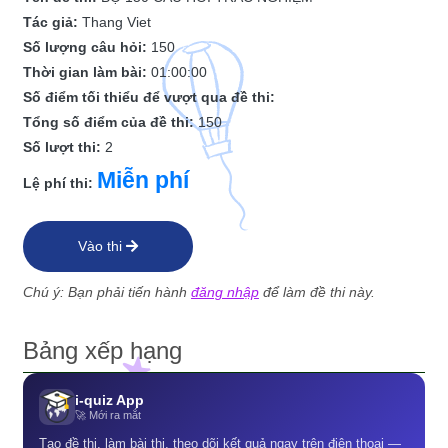
Tác giả:
Thang Viet
Số lượng câu hỏi:
150
Thời gian làm bài:
01:00:00
Số điểm tối thiểu để vượt qua đề thi:
Tổng số điểm của đề thi:
150
Số lượt thi:
2
Miễn phí
Lệ phí thi:
Vào thi
Chú ý: Bạn phải tiến hành
đăng nhập
để làm đề thi này.
Bảng xếp hạng
i-quiz App
🚀 Mới ra mắt
Tạo đề thi, làm bài thi, theo dõi kết quả ngay trên điện thoại —