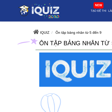
Ôn tập bảng nhân từ 5 đến 9 | i-quiz.vn@stop article@stop
NEW
TẠO ĐỀ THI
LÀ
IQUIZ
Ôn tập bảng nhân từ 5 đến 9
ÔN TẬP BẢNG NHÂN TỪ 