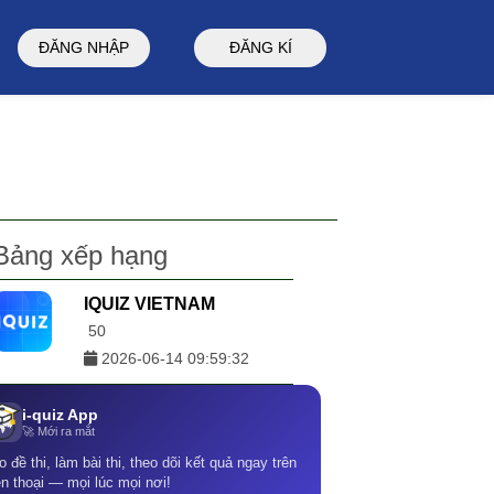
ĐĂNG NHẬP
ĐĂNG KÍ
Bảng xếp hạng
IQUIZ VIETNAM
50
2026-06-14 09:59:32
i-quiz App
🚀 Mới ra mắt
o đề thi, làm bài thi, theo dõi kết quả ngay trên
ện thoại — mọi lúc mọi nơi!