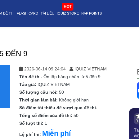
HOT
M ĐỀ THI
FLASH CARD
TÀI LIỆU
IQUIZ STORE
NẠP POINTS
5 ĐẾN 9
2026-06-14 09:24:04
IQUIZ VIETNAM
Tên đề thi:
Ôn tập bảng nhân từ 5 đến 9
Tác giả:
IQUIZ VIETNAM
Số lượng câu hỏi:
50
Thời gian làm bài:
Không giới hạn
Số điểm tối thiểu để vượt qua đề thi:
Tổng số điểm của đề thi:
50
Số lượt thi:
1
Tạ
Miễn phí
Lệ phí thi:
đi