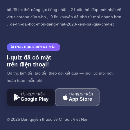
bộ đề thi thử năng lực tiếng nhật ,
21 câu hỏi đáp mới nhất về
virus corona của who ,
9 lời khuyên để nhớ từ mới nhanh hơn
,
de-thi-dai-hoc-mon-tieng-nhat-2020-kem-bai-giai-chi-tiet
🚀 ỨNG DỤNG MỚI RA MẮT
i-quiz đã có mặt
trên điện thoại!
Ôn thi, làm đề, tạo đề, theo dõi kết quả — mọi lúc mọi nơi,
hoàn toàn miễn phí.
TẢI NGAY TRÊN
TẢI NGAY TRÊN
Google Play
App Store
©
2026 Bản quyền thuộc về CTSoft Việt Nam