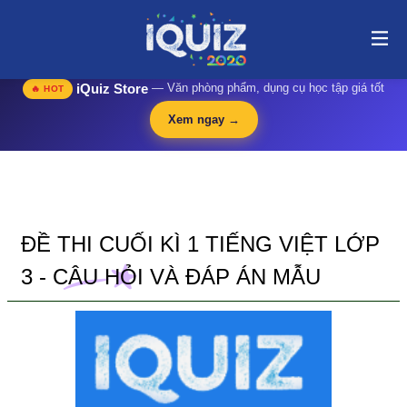
Đề thi cuối kì 1 tiếng Việt lớp 3 - Câu hỏi và đáp án mẫu | i-
quiz.vn@stop article@stop
🛍️
iQuiz Store
— Văn phòng phẩm, dụng cụ học tập giá tốt
🔥 HOT
Xem ngay →
ĐỀ THI CUỐI KÌ 1 TIẾNG VIỆT LỚP
3 - CÂU HỎI VÀ ĐÁP ÁN MẪU