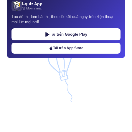
i-quiz App
🚀 Mới ra mắt
Tạo đề thi, làm bài thi, theo dõi kết quả ngay trên điện thoại —
mọi lúc mọi nơi!
Tải trên Google Play
Tải trên App Store