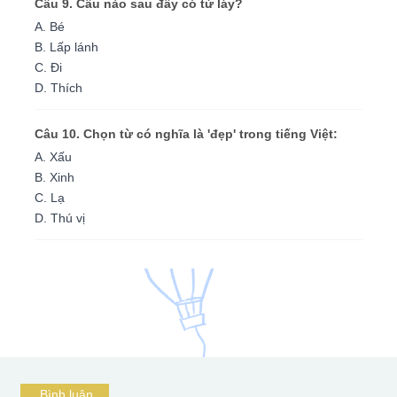
Câu 9. Câu nào sau đây có từ láy?
A. Bé
B. Lấp lánh
C. Đi
D. Thích
Câu 10. Chọn từ có nghĩa là 'đẹp' trong tiếng Việt:
A. Xấu
B. Xinh
C. Lạ
D. Thú vị
Bình luận