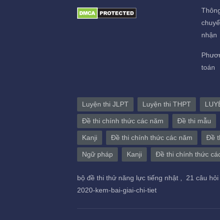
Thông
chuyể
nhận
Phươn
toán
Luyện thi JLPT
Luyện thi THPT
LUY
Đề thi chính thức các năm
Đề thi mẫu
Kanji
Đề thi chính thức các năm
Đề t
Ngữ pháp
Kanji
Đề thi chính thức c
bộ đề thi thử năng lực tiếng nhật ,
21 câu hỏi
2020-kem-bai-giai-chi-tiet