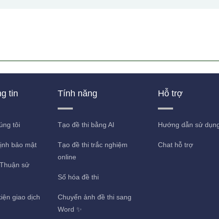
g tin
Tính năng
Hỗ trợ
úng tôi
Tạo đề thi bằng AI
Hướng dẫn sử dụn
ịnh bảo mật
Tạo đề thi trắc nghiệm
Chat hỗ trợ
online
Thuận sử
Số hóa đề thi
iện giao dịch
Chuyển ảnh đề thi sang
g
Word ✨