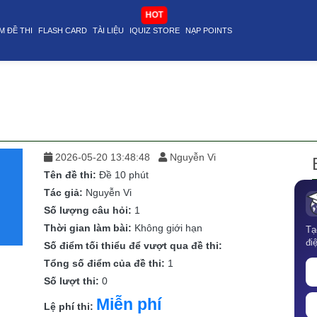
HOT
M ĐỀ THI
FLASH CARD
TÀI LIỆU
IQUIZ STORE
NẠP POINTS
2026-05-20 13:48:48
Nguyễn Vi
Tên đề thi:
Đề 10 phút
Tác giả:
Nguyễn Vi
Số lượng câu hỏi:
1
Thời gian làm bài:
Không giới hạn
Tạ
đi
Số điểm tối thiểu để vượt qua đề thi:
Tổng số điểm của đề thi:
1
Số lượt thi:
0
Miễn phí
Lệ phí thi: