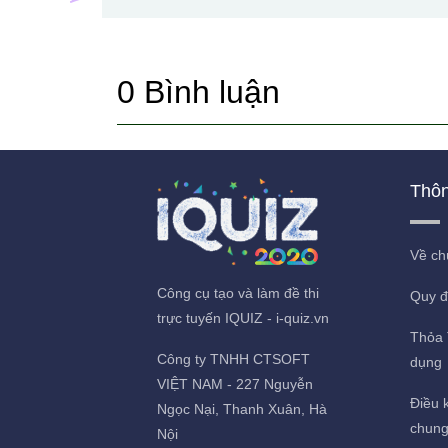
0
Bình luận
Thôn
Về ch
Công cụ tạo và làm đề thi
Quy đ
trực tuyến IQUIZ - i-quiz.vn
Thỏa 
Công ty TNHH CTSOFT
dụng
VIỆT NAM - 227 Nguyễn
Điều k
Ngọc Nại, Thanh Xuân, Hà
chun
Nội