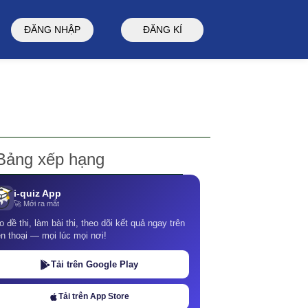
ĐĂNG NHẬP
ĐĂNG KÍ
Bảng xếp hạng
i-quiz App
🚀 Mới ra mắt
o đề thi, làm bài thi, theo dõi kết quả ngay trên
ện thoại — mọi lúc mọi nơi!
Tải trên Google Play
Tải trên App Store