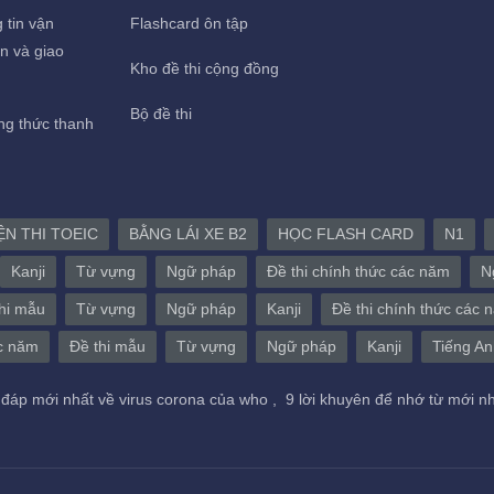
 tin vận
Flashcard ôn tập
n và giao
Kho đề thi cộng đồng
Bộ đề thi
g thức thanh
ỆN THI TOEIC
BẰNG LÁI XE B2
HỌC FLASH CARD
N1
Kanji
Từ vựng
Ngữ pháp
Đề thi chính thức các năm
N
hi mẫu
Từ vựng
Ngữ pháp
Kanji
Đề thi chính thức các 
ác năm
Đề thi mẫu
Từ vựng
Ngữ pháp
Kanji
Tiếng An
 đáp mới nhất về virus corona của who ,
9 lời khuyên để nhớ từ mới n