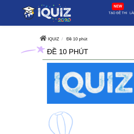
Đề 10 phút | i-quiz.vn@stop article@stop
NEW
TẠO ĐỀ THI
LÀ
IQUIZ
Đề 10 phút
ĐỀ 10 PHÚT