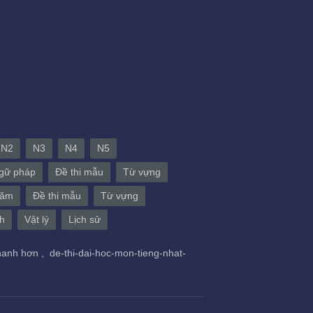
N2
N3
N4
N5
gữ pháp
Đề thi mẫu
Từ vựng
năm
Đề thi mẫu
Từ vựng
h
Vật lý
Lịch sử
hanh hơn ,
de-thi-dai-hoc-mon-tieng-nhat-