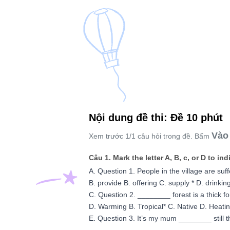
Nội dung đề thi: Đề 10 phút
Vào 
Xem trước 1/1 câu hỏi trong đề. Bấm
Câu 1. Mark the letter A, B, c, or D to i
A. Question 1. People in the village are su
B. provide B. offering C. supply * D. drinkin
C. Question 2. ________ forest is a thick for
D. Warming B. Tropical* C. Native D. Heati
E. Question 3. It’s my mum ________ still th