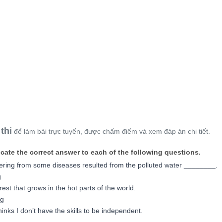
thi
để làm bài trực tuyến, được chấm điểm và xem đáp án chi tiết.
ndicate the correct answer to each of the following questions.
ffering from some diseases resulted from the polluted water ________.
g
est that grows in the hot parts of the world.
ng
inks I don’t have the skills to be independent.