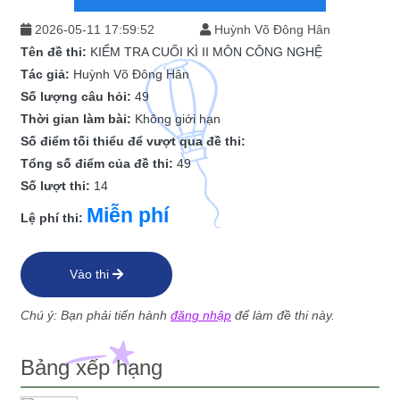
2026-05-11 17:59:52
Huỳnh Võ Đông Hân
Tên đề thi:
KIỂM TRA CUỐI KÌ II MÔN CÔNG NGHỆ
Tác giả:
Huỳnh Võ Đông Hân
Số lượng câu hỏi:
49
Thời gian làm bài:
Không giới hạn
Số điểm tối thiểu để vượt qua đề thi:
Tổng số điểm của đề thi:
49
Số lượt thi:
14
Miễn phí
Lệ phí thi:
Vào thi
Chú ý: Bạn phải tiến hành
đăng nhập
để làm đề thi này.
Bảng xếp hạng