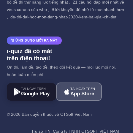
bộ đề thi thử năng lực tiếng nhật ,
21 câu hỏi đáp mới nhất về
virus corona của who ,
9 lời khuyên để nhớ từ mới nhanh hơn
,
de-thi-dai-hoc-mon-tieng-nhat-2020-kem-bai-giai-chi-tiet
🚀 ỨNG DỤNG MỚI RA MẮT
i-quiz đã có mặt
trên điện thoại!
Ôn thi, làm đề, tạo đề, theo dõi kết quả — mọi lúc mọi nơi,
hoàn toàn miễn phí.
TẢI NGAY TRÊN
TẢI NGAY TRÊN
Google Play
App Store
©
2026 Bản quyền thuộc về CTSoft Việt Nam
Trụ sở HN: Công ty TNHH CTSOFT VIỆT NAM