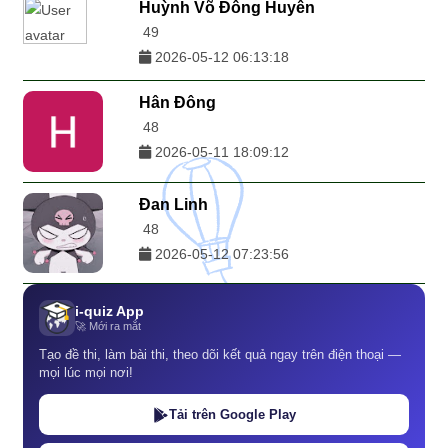
Huỳnh Võ Đông Huyên
49
2026-05-12 06:13:18
Hân Đông
48
2026-05-11 18:09:12
Đan Linh
48
2026-05-12 07:23:56
i-quiz App
🚀 Mới ra mắt
Tạo đề thi, làm bài thi, theo dõi kết quả ngay trên điện thoại —
mọi lúc mọi nơi!
Tải trên Google Play