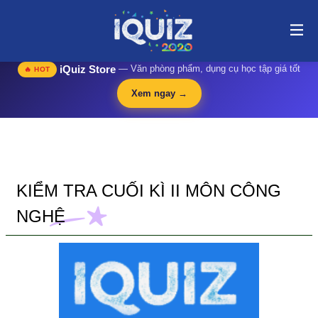
KIỂM TRA CUỐI KÌ II MÔN CÔNG NGHỆ | i-quiz.vn@stop
article@stop
🛍️
iQuiz Store
— Văn phòng phẩm, dụng cụ học tập giá tốt
🔥 HOT
Xem ngay →
KIỂM TRA CUỐI KÌ II MÔN CÔNG
NGHỆ