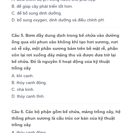
B. để giúp cây phát triển tốt hơn.
C. để bổ sung dinh dưỡng.
D. bổ sung oxygen, dinh dưỡng và điều chỉnh pH.
Câu 5. Bơm đầy dung dịch trong bể chứa vào đường
ống qua vòi phun vào không khí tạo hơi sương, nơi
có rễ cây, một phần sương bám trên bề mặt rễ, phần
còn lại rơi xuống đáy máng thu và được đưa trở lại
bể chứa. Đó là nguyên lí hoạt động của kỹ thuật
trồng cây
A. khí canh.
B. thủy canh động.
C. nhà kính.
D. thủy canh tĩnh.
Câu 6. Các bộ phận gồm bể chứa, máng trồng cây, hệ
thống phun sương là cấu trúc cơ bản của kỹ thuật
trồng cây
A. thủy canh động.