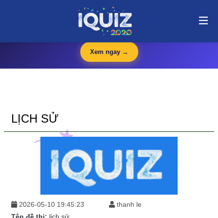
lịch sử | i-quiz.vn@stop article@stop
🛍️
iQuiz Store
— Văn phòng phẩm, dụng cụ học tập giá tốt
🔥 HOT
Xem ngay →
LỊCH SỬ
2026-05-10 19:45:23
thanh le
Tên đề thi:
lịch sử