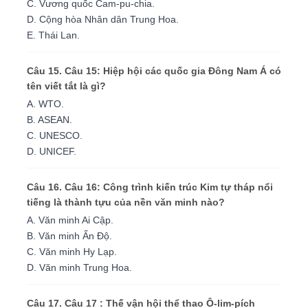
C. Vương quốc Cam-pu-chia.
D. Cộng hòa Nhân dân Trung Hoa.
E. Thái Lan.
Câu 15. Câu 15: Hiệp hội các quốc gia Đông Nam Á có
tên viết tắt là gì?
A. WTO.
B. ASEAN.
C. UNESCO.
D. UNICEF.
Câu 16. Câu 16: Công trình kiến trúc Kim tự tháp nổi
tiếng là thành tựu của nền văn minh nào?
A. Văn minh Ai Cập.
B. Văn minh Ấn Độ.
C. Văn minh Hy Lạp.
D. Văn minh Trung Hoa.
Câu 17. Câu 17 : Thế vận hội thể thao Ô-lim-pích