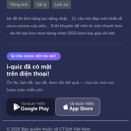
Tiếng Anh
Vật lý
Lịch sử
bộ đề thi thử năng lực tiếng nhật ,
21 câu hỏi đáp mới nhất về
virus corona của who ,
9 lời khuyên để nhớ từ mới nhanh hơn
,
de-thi-dai-hoc-mon-tieng-nhat-2020-kem-bai-giai-chi-tiet
🚀 ỨNG DỤNG MỚI RA MẮT
i-quiz đã có mặt
trên điện thoại!
Ôn thi, làm đề, tạo đề, theo dõi kết quả — mọi lúc mọi nơi,
hoàn toàn miễn phí.
TẢI NGAY TRÊN
TẢI NGAY TRÊN
Google Play
App Store
©
2026 Bản quyền thuộc về CTSoft Việt Nam