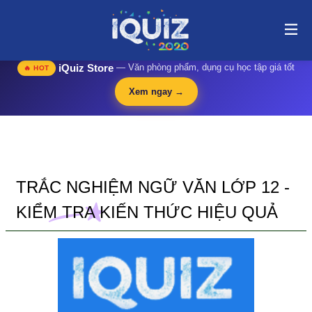
Trắc nghiệm Ngữ văn lớp 12 - Kiểm tra kiến thức hiệu quả | i-
quiz.vn@stop article@stop
🛍️
iQuiz Store
— Văn phòng phẩm, dụng cụ học tập giá tốt
🔥 HOT
Xem ngay →
TRẮC NGHIỆM NGỮ VĂN LỚP 12 -
KIỂM TRA KIẾN THỨC HIỆU QUẢ