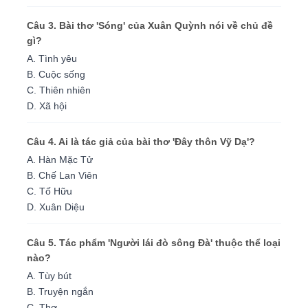
Câu 3. Bài thơ 'Sóng' của Xuân Quỳnh nói về chủ đề
gì?
A. Tình yêu
B. Cuộc sống
C. Thiên nhiên
D. Xã hội
Câu 4. Ai là tác giả của bài thơ 'Đây thôn Vỹ Dạ'?
A. Hàn Mặc Tử
B. Chế Lan Viên
C. Tố Hữu
D. Xuân Diệu
Câu 5. Tác phẩm 'Người lái đò sông Đà' thuộc thể loại
nào?
A. Tùy bút
B. Truyện ngắn
C. Thơ