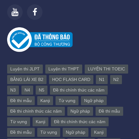
Luyện thi JLPT
Luyện thi THPT
LUYỆN THI TOEIC
BẰNG LÁI XE B2
HỌC FLASH CARD
N1
N2
N3
N4
N5
Đề thi chính thức các năm
Đề thi mẫu
Kanji
Từ vựng
Ngữ pháp
Đề thi chính thức các năm
Ngữ pháp
Đề thi mẫu
Từ vựng
Kanji
Đề thi chính thức các năm
Đề thi mẫu
Từ vựng
Ngữ pháp
Kanji