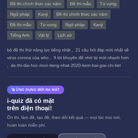
Đề thi chính thức các năm
Đề thi mẫu
Từ vựng
Ngữ pháp
Kanji
Đề thi chính thức các năm
Đề thi mẫu
Từ vựng
Ngữ pháp
Kanji
Tiếng Anh
Vật lý
Lịch sử
bộ đề thi thử năng lực tiếng nhật ,
21 câu hỏi đáp mới nhất về
virus corona của who ,
9 lời khuyên để nhớ từ mới nhanh hơn
,
de-thi-dai-hoc-mon-tieng-nhat-2020-kem-bai-giai-chi-tiet
🚀 ỨNG DỤNG MỚI RA MẮT
i-quiz đã có mặt
trên điện thoại!
Ôn thi, làm đề, tạo đề, theo dõi kết quả — mọi lúc mọi nơi,
hoàn toàn miễn phí.