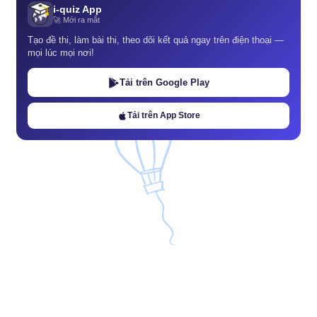
i-quiz App
🚀 Mới ra mắt
Tạo đề thi, làm bài thi, theo dõi kết quả ngay trên điện thoại —
mọi lúc mọi nơi!
Tải trên Google Play
Tải trên App Store