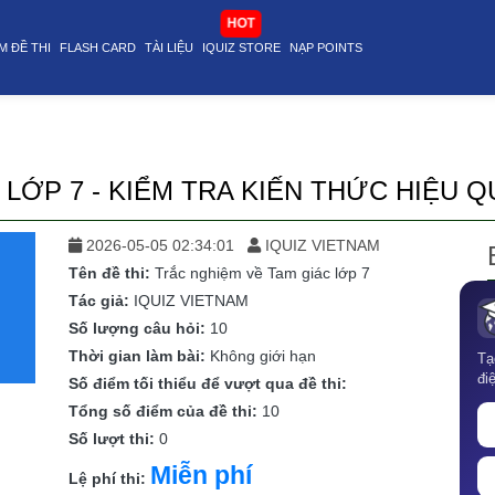
top article@stop
HOT
M ĐỀ THI
FLASH CARD
TÀI LIỆU
IQUIZ STORE
NẠP POINTS
LỚP 7 - KIỂM TRA KIẾN THỨC HIỆU Q
2026-05-05 02:34:01
IQUIZ VIETNAM
Tên đề thi:
Trắc nghiệm về Tam giác lớp 7
Tác giả:
IQUIZ VIETNAM
Số lượng câu hỏi:
10
Thời gian làm bài:
Không giới hạn
Tạ
đi
Số điểm tối thiểu để vượt qua đề thi:
Tổng số điểm của đề thi:
10
Số lượt thi:
0
Miễn phí
Lệ phí thi: