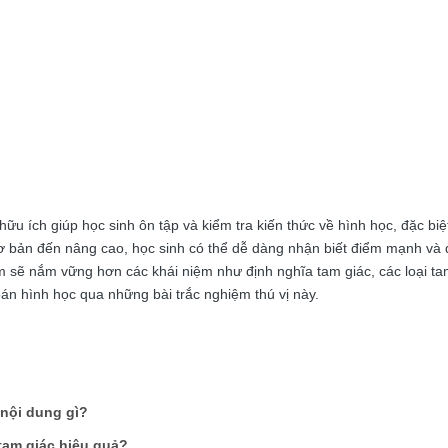
ữu ích giúp học sinh ôn tập và kiểm tra kiến thức về hình học, đặc biệt
cơ bản đến nâng cao, học sinh có thể dễ dàng nhận biết điểm mạnh và
m sẽ nắm vững hơn các khái niệm như định nghĩa tam giác, các loại tam
án hình học qua những bài trắc nghiệm thú vị này.
 nội dung gì?
tam giác hiệu quả?