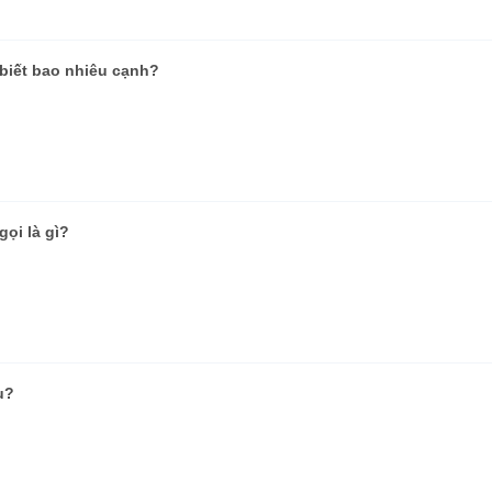
 biết bao nhiêu cạnh?
ọi là gì?
u?