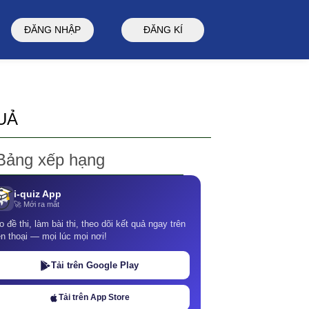
ĐĂNG NHẬP
ĐĂNG KÍ
UẢ
Bảng xếp hạng
i-quiz App
🚀 Mới ra mắt
o đề thi, làm bài thi, theo dõi kết quả ngay trên
ện thoại — mọi lúc mọi nơi!
Tải trên Google Play
Tải trên App Store