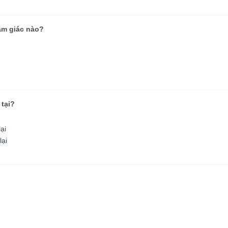
am giác nào?
 tại?
ại
lại