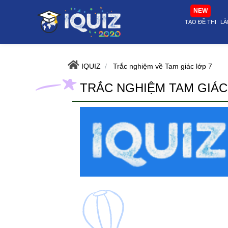
Trắc nghiệm tam giác lớp 7 - Kiểm tra kiến thức hiệu quả | i-quiz.vn@s
NEW
TẠO ĐỀ THI
LÀ
IQUIZ
Trắc nghiệm về Tam giác lớp 7
TRẮC NGHIỆM TAM GIÁC 