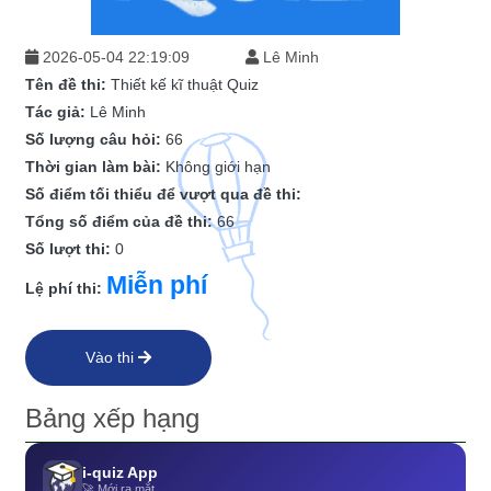
2026-05-04 22:19:09
Lê Minh
Tên đề thi:
Thiết kế kĩ thuật Quiz
Tác giả:
Lê Minh
Số lượng câu hỏi:
66
Thời gian làm bài:
Không giới hạn
Số điểm tối thiểu để vượt qua đề thi:
Tổng số điểm của đề thi:
66
Số lượt thi:
0
Miễn phí
Lệ phí thi:
Vào thi
Bảng xếp hạng
i-quiz App
🚀 Mới ra mắt