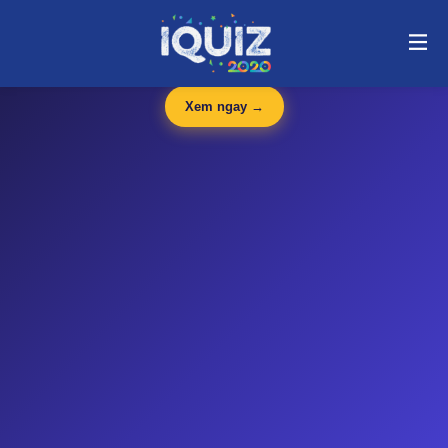
Thiết kế kĩ thuật Quiz | i-quiz.vn@stop article@stop
🛍️
iQuiz Store
— Văn phòng phẩm, dụng cụ học tập giá tốt
🔥 HOT
Xem ngay →