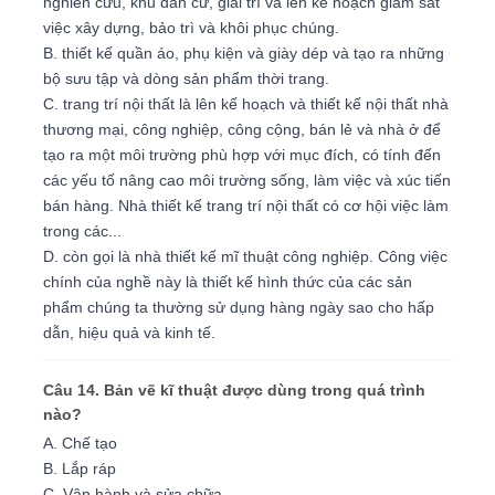
nghiên cứu, khu dân cư, giải trí và lên kế hoạch giám sát
việc xây dựng, bảo trì và khôi phục chúng.
B. thiết kế quần áo, phụ kiện và giày dép và tạo ra những
bộ sưu tập và dòng sản phẩm thời trang.
C. trang trí nội thất là lên kế hoạch và thiết kế nội thất nhà
thương mại, công nghiệp, công cộng, bán lẻ và nhà ở để
tạo ra một môi trường phù hợp với mục đích, có tính đến
các yếu tố nâng cao môi trường sống, làm việc và xúc tiến
bán hàng. Nhà thiết kế trang trí nội thất có cơ hội việc làm
trong các...
D. còn gọi là nhà thiết kế mĩ thuật công nghiệp. Công việc
chính của nghề này là thiết kế hình thức của các sản
phẩm chúng ta thường sử dụng hàng ngày sao cho hấp
dẫn, hiệu quả và kinh tế.
Câu 14. Bản vẽ kĩ thuật được dùng trong quá trình
nào?
A. Chế tạo
B. Lắp ráp
C. Vận hành và sửa chữa