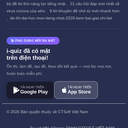
bộ đề thi thử năng lực tiếng nhật ,
21 câu hỏi đáp mới nhất về
virus corona của who ,
9 lời khuyên để nhớ từ mới nhanh hơn
,
de-thi-dai-hoc-mon-tieng-nhat-2020-kem-bai-giai-chi-tiet
🚀 ỨNG DỤNG MỚI RA MẮT
i-quiz đã có mặt
trên điện thoại!
Ôn thi, làm đề, tạo đề, theo dõi kết quả — mọi lúc mọi nơi,
hoàn toàn miễn phí.
TẢI NGAY TRÊN
TẢI NGAY TRÊN
Google Play
App Store
©
2026 Bản quyền thuộc về CTSoft Việt Nam