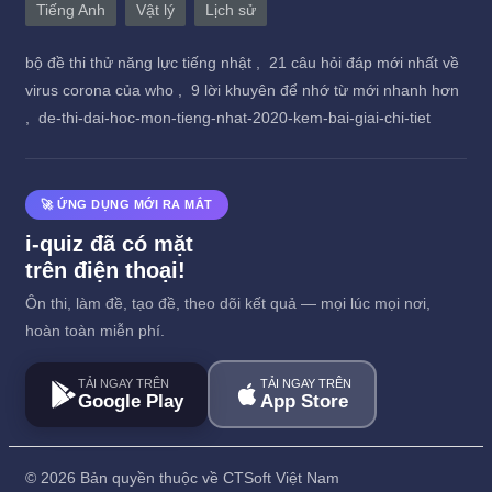
Tiếng Anh
Vật lý
Lịch sử
bộ đề thi thử năng lực tiếng nhật ,
21 câu hỏi đáp mới nhất về
virus corona của who ,
9 lời khuyên để nhớ từ mới nhanh hơn
,
de-thi-dai-hoc-mon-tieng-nhat-2020-kem-bai-giai-chi-tiet
🚀 ỨNG DỤNG MỚI RA MẮT
i-quiz đã có mặt
trên điện thoại!
Ôn thi, làm đề, tạo đề, theo dõi kết quả — mọi lúc mọi nơi,
hoàn toàn miễn phí.
TẢI NGAY TRÊN
TẢI NGAY TRÊN
Google Play
App Store
©
2026 Bản quyền thuộc về CTSoft Việt Nam