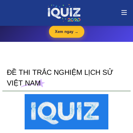
Đề thi trắc nghiệm Lịch sử Việt Nam | i-quiz.vn@stop article@stop
🛍️
iQuiz Store
— Văn phòng phẩm, dụng cụ học tập giá tốt
🔥 HOT
Xem ngay →
ĐỀ THI TRẮC NGHIỆM LỊCH SỬ
VIỆT NAM