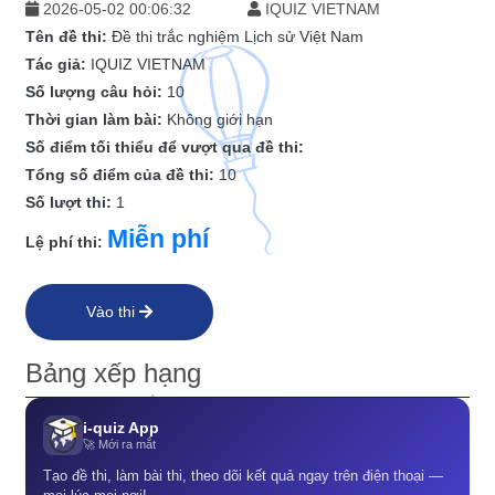
2026-05-02 00:06:32
IQUIZ VIETNAM
Tên đề thi:
Đề thi trắc nghiệm Lịch sử Việt Nam
Tác giả:
IQUIZ VIETNAM
Số lượng câu hỏi:
10
Thời gian làm bài:
Không giới hạn
Số điểm tối thiểu để vượt qua đề thi:
Tổng số điểm của đề thi:
10
Số lượt thi:
1
Miễn phí
Lệ phí thi:
Vào thi
Bảng xếp hạng
i-quiz App
🚀 Mới ra mắt
Tạo đề thi, làm bài thi, theo dõi kết quả ngay trên điện thoại —