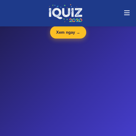
Đề thi Toán lớp 2 | i-quiz.vn@stop article@stop
🛍️
iQuiz Store
— Văn phòng phẩm, dụng cụ học tập giá tốt
🔥 HOT
Xem ngay →