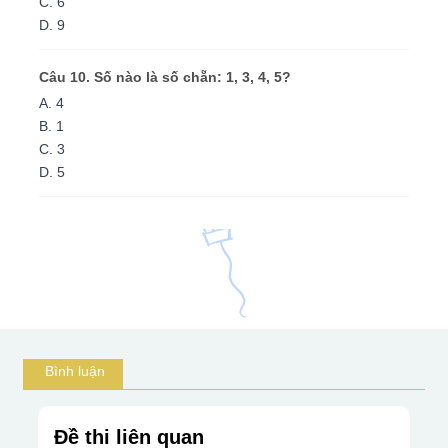
C. 6
D. 9
Câu 10. Số nào là số chẵn: 1, 3, 4, 5?
A. 4
B. 1
C. 3
D. 5
Bình luận
Đề thi liên quan