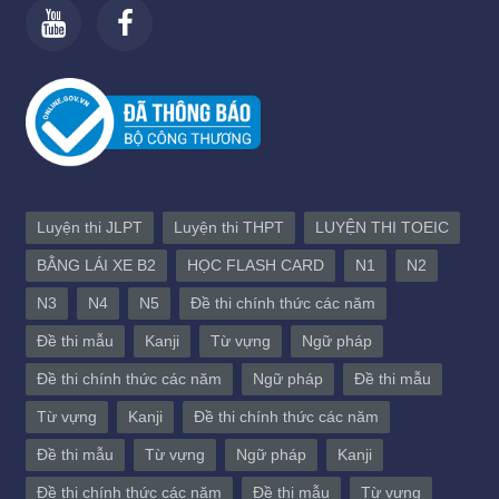
Luyện thi JLPT
Luyện thi THPT
LUYỆN THI TOEIC
BẰNG LÁI XE B2
HỌC FLASH CARD
N1
N2
N3
N4
N5
Đề thi chính thức các năm
Đề thi mẫu
Kanji
Từ vựng
Ngữ pháp
Đề thi chính thức các năm
Ngữ pháp
Đề thi mẫu
Từ vựng
Kanji
Đề thi chính thức các năm
Đề thi mẫu
Từ vựng
Ngữ pháp
Kanji
Đề thi chính thức các năm
Đề thi mẫu
Từ vựng