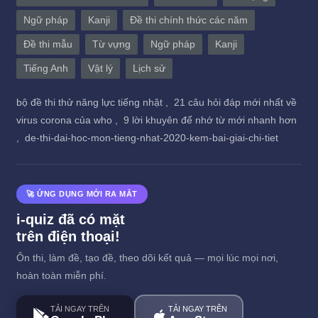
Ngữ pháp
Kanji
Đề thi chính thức các năm
Đề thi mẫu
Từ vựng
Ngữ pháp
Kanji
Tiếng Anh
Vật lý
Lịch sử
bộ đề thi thử năng lực tiếng nhật ,
21 câu hỏi đáp mới nhất về
virus corona của who ,
9 lời khuyên để nhớ từ mới nhanh hơn
,
de-thi-dai-hoc-mon-tieng-nhat-2020-kem-bai-giai-chi-tiet
🚀 ỨNG DỤNG MỚI RA MẮT
i-quiz đã có mặt
trên điện thoại!
Ôn thi, làm đề, tạo đề, theo dõi kết quả — mọi lúc mọi nơi,
hoàn toàn miễn phí.
TẢI NGAY TRÊN
TẢI NGAY TRÊN