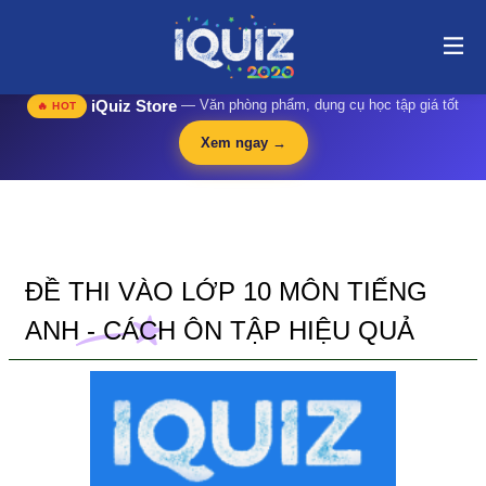
Đề thi vào lớp 10 môn tiếng Anh - Cách ôn tập hiệu quả | i-
quiz.vn@stop article@stop
🛍️
iQuiz Store
— Văn phòng phẩm, dụng cụ học tập giá tốt
🔥 HOT
Xem ngay →
ĐỀ THI VÀO LỚP 10 MÔN TIẾNG
ANH - CÁCH ÔN TẬP HIỆU QUẢ