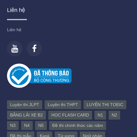
Liên hệ
Liên hệ
Luyện thi JLPT
Luyện thi THPT
LUYỆN THI TOEIC
BẰNG LÁI XE B2
HỌC FLASH CARD
N1
N2
N3
N4
N5
Đề thi chính thức các năm
Đề thi mẫu
Kanji
Từ vựng
Ngữ pháp