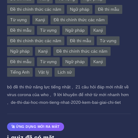
Đề thi chính thức các năm
Ngữ pháp
Đề thi mẫu
Từ vựng
Kanji
Đề thi chính thức các năm
Đề thi mẫu
Từ vựng
Ngữ pháp
Kanji
Đề thi chính thức các năm
Đề thi mẫu
Từ vựng
Ngữ pháp
Kanji
Đề thi chính thức các năm
Đề thi mẫu
Từ vựng
Ngữ pháp
Kanji
Tiếng Anh
Vật lý
Lịch sử
bộ đề thi thử năng lực tiếng nhật ,
21 câu hỏi đáp mới nhất về
virus corona của who ,
9 lời khuyên để nhớ từ mới nhanh hơn
,
de-thi-dai-hoc-mon-tieng-nhat-2020-kem-bai-giai-chi-tiet
🚀 ỨNG DỤNG MỚI RA MẮT
i-quiz đã có mặt