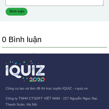
Bình luận
0
Bình luận
Công cụ tạo và làm đề thi trực tuyến IQUIZ - i-quiz.vn
Công ty TNHH CTSOFT VIỆT NAM - 227 Nguyễn Ngọc Nại,
Thanh Xuân, Hà Nội