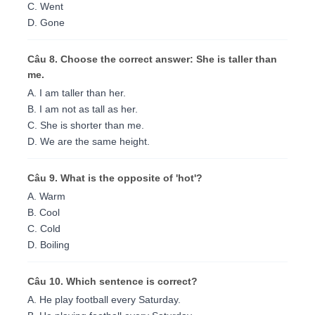
C. Went
D. Gone
Câu 8. Choose the correct answer: She is taller than
me.
A. I am taller than her.
B. I am not as tall as her.
C. She is shorter than me.
D. We are the same height.
Câu 9. What is the opposite of 'hot'?
A. Warm
B. Cool
C. Cold
D. Boiling
Câu 10. Which sentence is correct?
A. He play football every Saturday.