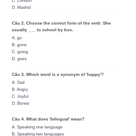
C. London
D. Madrid
Câu 2. Choose the correct form of the verb: She
usually ___ to school by bus.
A. go
B. gone
C. going
D. goes
Câu 3. Which word is a synonym of 'happy'?
A. Sad
B. Angry
C. Joyful
D. Bored
Câu 4. What does 'bilingual' mean?
A. Speaking one language
B. Speaking two languages