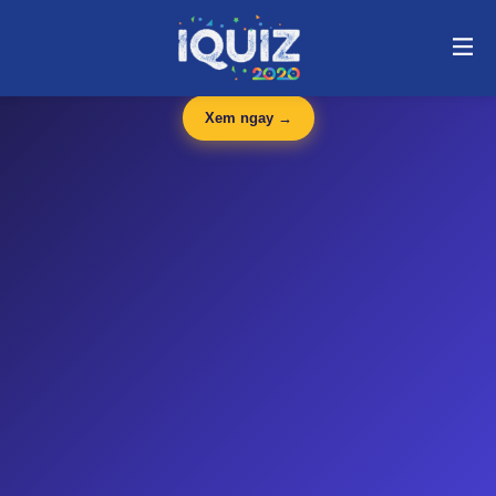
Đề thi Toán lớp 5 Phần 4 | i-quiz.vn@stop article@stop
🛍️
iQuiz Store
— Văn phòng phẩm, dụng cụ học tập giá tốt
🔥 HOT
Xem ngay →