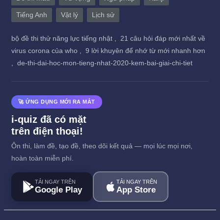
Tiếng Anh
Vật lý
Lịch sử
bộ đề thi thử năng lực tiếng nhật ,
21 câu hỏi đáp mới nhất về
virus corona của who ,
9 lời khuyên để nhớ từ mới nhanh hơn
,
de-thi-dai-hoc-mon-tieng-nhat-2020-kem-bai-giai-chi-tiet
🚀 ỨNG DỤNG MỚI RA MẮT
i-quiz đã có mặt
trên điện thoại!
Ôn thi, làm đề, tạo đề, theo dõi kết quả — mọi lúc mọi nơi,
hoàn toàn miễn phí.
TẢI NGAY TRÊN
TẢI NGAY TRÊN
Google Play
App Store