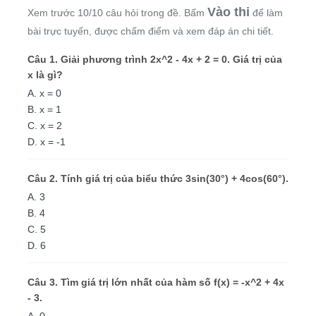
Vào thi
Xem trước 10/10 câu hỏi trong đề. Bấm
để làm
bài trực tuyến, được chấm điểm và xem đáp án chi tiết.
Câu 1. Giải phương trình 2x^2 - 4x + 2 = 0. Giá trị của
x là gì?
A. x = 0
B. x = 1
C. x = 2
D. x = -1
Câu 2. Tính giá trị của biểu thức 3sin(30°) + 4cos(60°).
A. 3
B. 4
C. 5
D. 6
Câu 3. Tìm giá trị lớn nhất của hàm số f(x) = -x^2 + 4x
- 3.