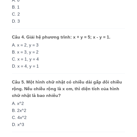
A. 0
B. 1
C. 2
D. 3
Câu 4. Giải hệ phương trình: x + y = 5; x - y = 1.
A. x = 2, y = 3
B. x = 3, y = 2
C. x = 1, y = 4
D. x = 4, y = 1
Câu 5. Một hình chữ nhật có chiều dài gấp đôi chiều
rộng. Nếu chiều rộng là x cm, thì diện tích của hình
chữ nhật là bao nhiêu?
A. x^2
B. 2x^2
C. 4x^2
D. x^3