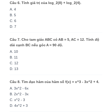
Câu 6. Tính giá trị của log_2(8) + log_2(4).
A. 4
B. 5
C. 6
D. 7
Câu 7. Cho tam giác ABC có AB = 5, AC = 12. Tính độ
dài cạnh BC nếu góc A = 90 độ.
A. 10
B. 11
C. 12
D. 13
Câu 8. Tìm đạo hàm của hàm số f(x) = x^3 - 3x^2 + 4.
A. 3x^2 - 6x
B. 2x^2 - 3x
C. x^2 - 3
D. 4x^2 + 3