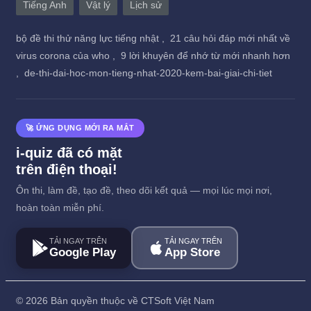
Tiếng Anh
Vật lý
Lịch sử
bộ đề thi thử năng lực tiếng nhật ,
21 câu hỏi đáp mới nhất về
virus corona của who ,
9 lời khuyên để nhớ từ mới nhanh hơn
,
de-thi-dai-hoc-mon-tieng-nhat-2020-kem-bai-giai-chi-tiet
🚀 ỨNG DỤNG MỚI RA MẮT
i-quiz đã có mặt
trên điện thoại!
Ôn thi, làm đề, tạo đề, theo dõi kết quả — mọi lúc mọi nơi,
hoàn toàn miễn phí.
TẢI NGAY TRÊN
TẢI NGAY TRÊN
Google Play
App Store
©
2026 Bản quyền thuộc về CTSoft Việt Nam