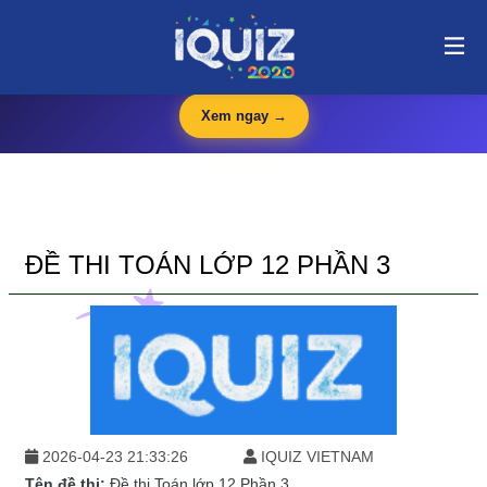
Đề thi Toán lớp 12 Phần 3 | i-quiz.vn@stop article@stop
🛍️
iQuiz Store
— Văn phòng phẩm, dụng cụ học tập giá tốt
🔥 HOT
Xem ngay →
ĐỀ THI TOÁN LỚP 12 PHẦN 3
2026-04-23 21:33:26
IQUIZ VIETNAM
Tên đề thi:
Đề thi Toán lớp 12 Phần 3