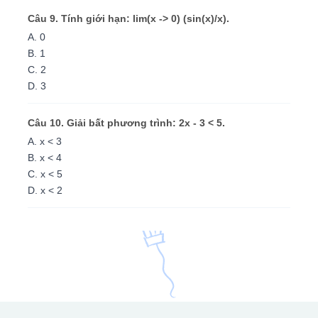
Câu 9. Tính giới hạn: lim(x -> 0) (sin(x)/x).
A. 0
B. 1
C. 2
D. 3
Câu 10. Giải bất phương trình: 2x - 3 < 5.
A. x < 3
B. x < 4
C. x < 5
D. x < 2