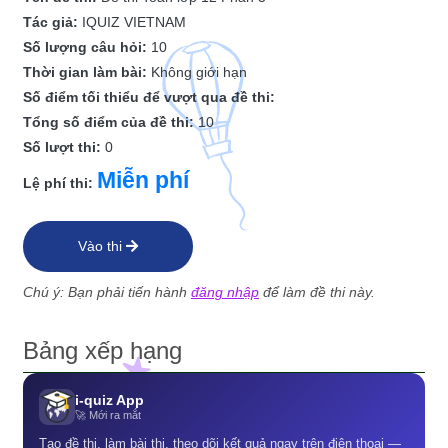
Tác giả:
IQUIZ VIETNAM
Số lượng câu hỏi:
10
Thời gian làm bài:
Không giới hạn
Số điểm tối thiểu để vượt qua đề thi:
Tổng số điểm của đề thi:
10
Số lượt thi:
0
Miễn phí
Lệ phí thi:
Vào thi
Chú ý: Bạn phải tiến hành
đăng nhập
để làm đề thi này.
Bảng xếp hạng
i-quiz App
🚀 Mới ra mắt
Tạo đề thi, làm bài thi, theo dõi kết quả ngay trên điện thoại —