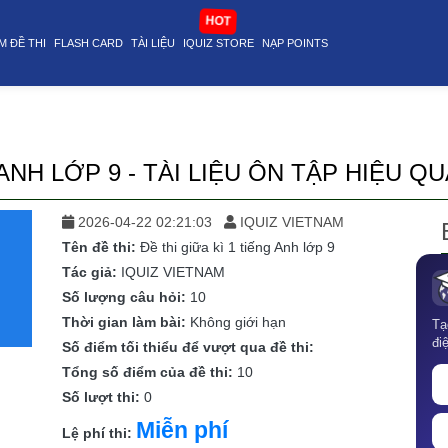
top article@stop
HOT
M ĐỀ THI
FLASH CARD
TÀI LIỆU
IQUIZ STORE
NẠP POINTS
 ANH LỚP 9 - TÀI LIỆU ÔN TẬP HIỆU Q
2026-04-22 02:21:03
IQUIZ VIETNAM
Tên đề thi:
Đề thi giữa kì 1 tiếng Anh lớp 9
Tác giả:
IQUIZ VIETNAM
Số lượng câu hỏi:
10
Thời gian làm bài:
Không giới hạn
Tạ
đi
Số điểm tối thiểu để vượt qua đề thi:
Tổng số điểm của đề thi:
10
Số lượt thi:
0
Miễn phí
Lệ phí thi: