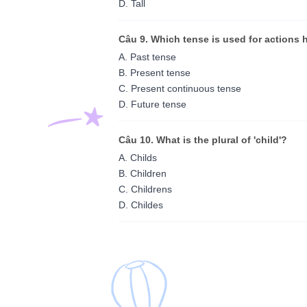
D. Tall
Câu 9. Which tense is used for action
A. Past tense
B. Present tense
C. Present continuous tense
D. Future tense
Câu 10. What is the plural of 'child'?
A. Childs
B. Children
C. Childrens
D. Childes