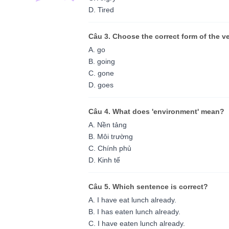
D. Tired
Câu 3. Choose the correct form of the v
A. go
B. going
C. gone
D. goes
Câu 4. What does 'environment' mean?
A. Nền tảng
B. Môi trường
C. Chính phủ
D. Kinh tế
Câu 5. Which sentence is correct?
A. I have eat lunch already.
B. I has eaten lunch already.
C. I have eaten lunch already.