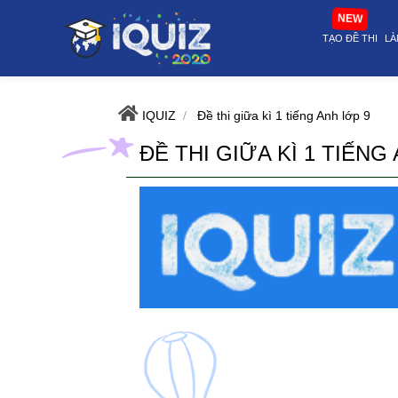
Đề thi giữa kì 1 tiếng Anh lớp 9 - Tài liệu ôn tập hiệu quả | i-quiz.vn@s
NEW
TẠO ĐỀ THI
LÀ
IQUIZ
Đề thi giữa kì 1 tiếng Anh lớp 9
ĐỀ THI GIỮA KÌ 1 TIẾNG