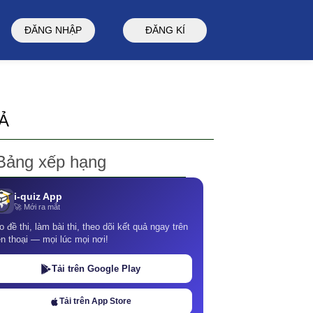
ĐĂNG NHẬP
ĐĂNG KÍ
UẢ
Bảng xếp hạng
i-quiz App
🚀 Mới ra mắt
o đề thi, làm bài thi, theo dõi kết quả ngay trên
ện thoại — mọi lúc mọi nơi!
Tải trên Google Play
Tải trên App Store