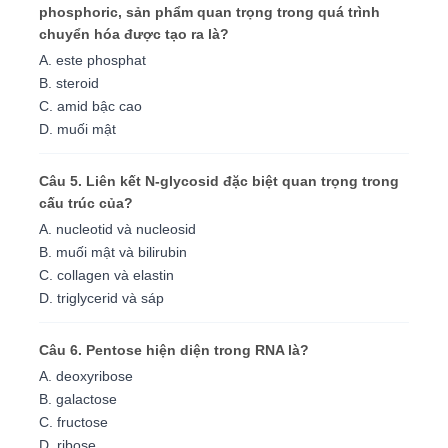
phosphoric, sản phẩm quan trọng trong quá trình
chuyển hóa được tạo ra là?
A. este phosphat
B. steroid
C. amid bậc cao
D. muối mật
Câu 5. Liên kết N-glycosid đặc biệt quan trọng trong
cấu trúc của?
A. nucleotid và nucleosid
B. muối mật và bilirubin
C. collagen và elastin
D. triglycerid và sáp
Câu 6. Pentose hiện diện trong RNA là?
A. deoxyribose
B. galactose
C. fructose
D. ribose