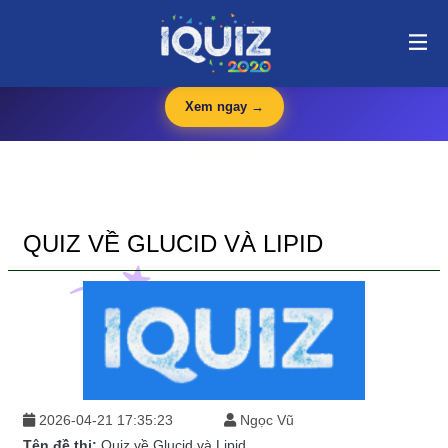
Quiz về Glucid và Lipid | i-quiz.vn@stop article@stop
🛍️
iQuiz Store
— Văn phòng phẩm, dụng cụ học tập giá tốt
🔥 HOT
Xem ngay →
QUIZ VỀ GLUCID VÀ LIPID
2026-04-21 17:35:23
Ngọc Vũ
Tên đề thi:
Quiz về Glucid và Lipid