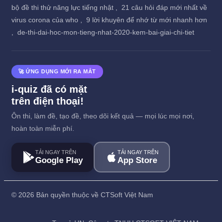
bộ đề thi thử năng lực tiếng nhật ,
21 câu hỏi đáp mới nhất về
virus corona của who ,
9 lời khuyên để nhớ từ mới nhanh hơn
,
de-thi-dai-hoc-mon-tieng-nhat-2020-kem-bai-giai-chi-tiet
🚀 ỨNG DỤNG MỚI RA MẮT
i-quiz đã có mặt
trên điện thoại!
Ôn thi, làm đề, tạo đề, theo dõi kết quả — mọi lúc mọi nơi,
hoàn toàn miễn phí.
TẢI NGAY TRÊN
TẢI NGAY TRÊN
Google Play
App Store
©
2026 Bản quyền thuộc về CTSoft Việt Nam