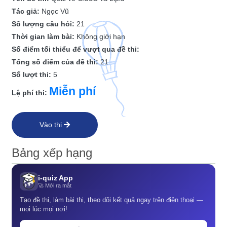
Tác giả:
Ngọc Vũ
Số lượng câu hỏi:
21
Thời gian làm bài:
Không giới hạn
Số điểm tối thiểu để vượt qua đề thi:
Tổng số điểm của đề thi:
21
Số lượt thi:
5
Miễn phí
Lệ phí thi:
Vào thi
Bảng xếp hạng
i-quiz App
🚀 Mới ra mắt
Tạo đề thi, làm bài thi, theo dõi kết quả ngay trên điện thoại —
mọi lúc mọi nơi!