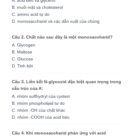
A. acid béo và glycerol
B. muối mật và cholesterol
C. amino acid tự do
D. monosaccharid và các dẫn xuất của chúng
Câu 2. Chất nào sau đây là một monosaccharid?
A. Glycogen
B. Maltose
C. Glucose
D. Tinh bột
Câu 3. Liên kết N-glycosid đặc biệt quan trọng trong
cấu trúc của A:
A. nhóm sulfhydryl của cystein
B. nhóm phospholipid tự do
C. nhóm -OH của chất khác
D. nhóm -COOH của acid béo
Câu 4. Khi monosaccharid phản ứng với acid