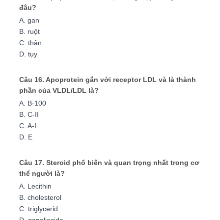
đâu?
A. gan
B. ruột
C. thận
D. tụy
Câu 16. Apoprotein gắn với receptor LDL và là thành
phần của VLDL/LDL là?
A. B-100
B. C-II
C. A-I
D. E
Câu 17. Steroid phổ biến và quan trọng nhất trong cơ
thể người là?
A. Lecithin
B. cholesterol
C. triglycerid