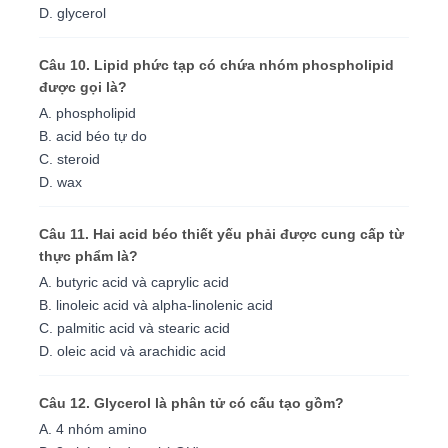
D. glycerol
Câu 10. Lipid phức tạp có chứa nhóm phospholipid
được gọi là?
A. phospholipid
B. acid béo tự do
C. steroid
D. wax
Câu 11. Hai acid béo thiết yếu phải được cung cấp từ
thực phẩm là?
A. butyric acid và caprylic acid
B. linoleic acid và alpha-linolenic acid
C. palmitic acid và stearic acid
D. oleic acid và arachidic acid
Câu 12. Glycerol là phân tử có cấu tạo gồm?
A. 4 nhóm amino