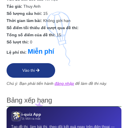
Tác giả:
Thuy Anh
Số lượng câu hỏi:
15
Thời gian làm bài:
Không giới hạn
Số điểm tối thiểu để vượt qua đề thi:
Tổng số điểm của đề thi:
15
Số lượt thi:
0
Miễn phí
Lệ phí thi:
Vào thi
Chú ý: Bạn phải tiến hành
đăng nhập
để làm đề thi này.
Bảng xếp hạng
i-quiz App
🚀 Mới ra mắt
Tạo đề thi, làm bài thi, theo dõi kết quả ngay trên điện thoại —