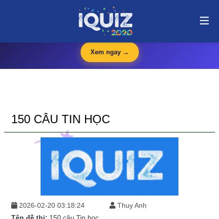
150 câu Tin học | i-quiz.vn@stop article@stop
🛍️
iQuiz Store
— Văn phòng phẩm, dụng cụ học tập giá tốt
🔥 HOT
Xem ngay →
150 CÂU TIN HỌC
2026-02-20 03:18:24
Thuy Anh
Tên đề thi:
150 câu Tin học