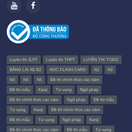
Luyện thi JLPT
Luyện thi THPT
LUYỆN THI TOEIC
BẰNG LÁI XE B2
HỌC FLASH CARD
N1
N2
N3
N4
N5
Đề thi chính thức các năm
Đề thi mẫu
Kanji
Từ vựng
Ngữ pháp
Đề thi chính thức các năm
Ngữ pháp
Đề thi mẫu
Từ vựng
Kanji
Đề thi chính thức các năm
Đề thi mẫu
Từ vựng
Ngữ pháp
Kanji
Đề thi chính thức các năm
Đề thi mẫu
Từ vựng