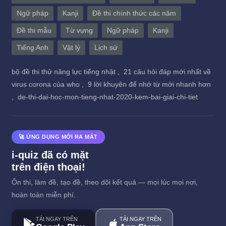
Ngữ pháp
Kanji
Đề thi chính thức các năm
Đề thi mẫu
Từ vựng
Ngữ pháp
Kanji
Tiếng Anh
Vật lý
Lịch sử
bộ đề thi thử năng lực tiếng nhật ,
21 câu hỏi đáp mới nhất về
virus corona của who ,
9 lời khuyên để nhớ từ mới nhanh hơn
,
de-thi-dai-hoc-mon-tieng-nhat-2020-kem-bai-giai-chi-tiet
🚀 ỨNG DỤNG MỚI RA MẮT
i-quiz đã có mặt
trên điện thoại!
Ôn thi, làm đề, tạo đề, theo dõi kết quả — mọi lúc mọi nơi,
hoàn toàn miễn phí.
TẢI NGAY TRÊN
TẢI NGAY TRÊN