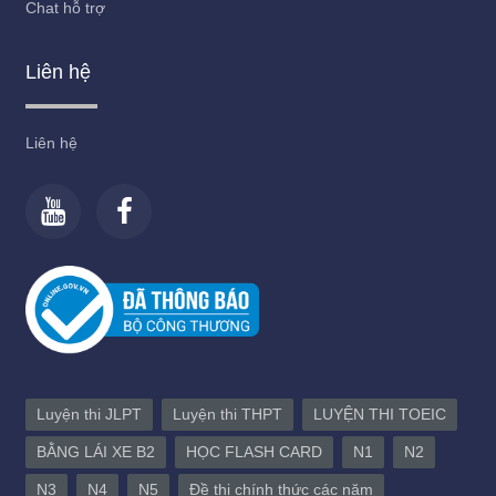
Chat hỗ trợ
Liên hệ
Liên hệ
Luyện thi JLPT
Luyện thi THPT
LUYỆN THI TOEIC
BẰNG LÁI XE B2
HỌC FLASH CARD
N1
N2
N3
N4
N5
Đề thi chính thức các năm