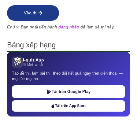
Vào thi
Chú ý: Bạn phải tiến hành
đăng nhập
để làm đề thi này.
Bảng xếp hạng
i-quiz App
🚀 Mới ra mắt
Tạo đề thi, làm bài thi, theo dõi kết quả ngay trên điện thoại —
mọi lúc mọi nơi!
Tải trên Google Play
Tải trên App Store