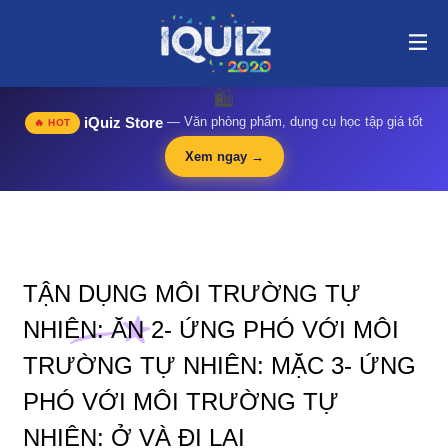
Tận dụng môi trường tự nhiên: Ăn 2- Ứng phó với môi trường tự
nhiên: Mặc 3- Ứng phó với môi trường tự nhiên: Ở và đi lại | i-
quiz.vn@stop article@stop
🛍️
iQuiz Store
— Văn phòng phẩm, dụng cụ học tập giá tốt
🔥 HOT
Xem ngay →
TẬN DỤNG MÔI TRƯỜNG TỰ
NHIÊN: ĂN 2- ỨNG PHÓ VỚI MÔI
TRƯỜNG TỰ NHIÊN: MẶC 3- ỨNG
PHÓ VỚI MÔI TRƯỜNG TỰ
NHIÊN: Ở VÀ ĐI LẠI