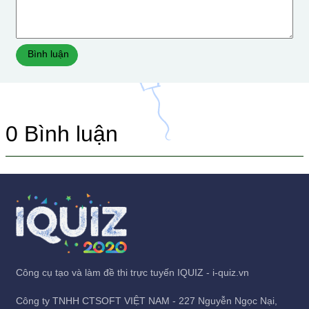
Bình luận
0
Bình luận
Công cụ tạo và làm đề thi trực tuyến IQUIZ - i-quiz.vn
Công ty TNHH CTSOFT VIỆT NAM - 227 Nguyễn Ngọc Nại,