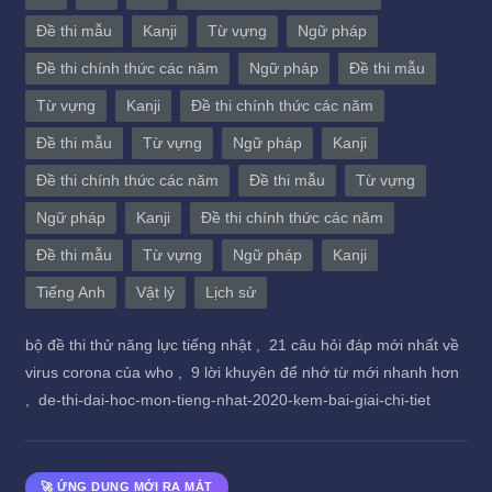
Đề thi mẫu
Kanji
Từ vựng
Ngữ pháp
Đề thi chính thức các năm
Ngữ pháp
Đề thi mẫu
Từ vựng
Kanji
Đề thi chính thức các năm
Đề thi mẫu
Từ vựng
Ngữ pháp
Kanji
Đề thi chính thức các năm
Đề thi mẫu
Từ vựng
Ngữ pháp
Kanji
Đề thi chính thức các năm
Đề thi mẫu
Từ vựng
Ngữ pháp
Kanji
Tiếng Anh
Vật lý
Lịch sử
bộ đề thi thử năng lực tiếng nhật ,
21 câu hỏi đáp mới nhất về
virus corona của who ,
9 lời khuyên để nhớ từ mới nhanh hơn
,
de-thi-dai-hoc-mon-tieng-nhat-2020-kem-bai-giai-chi-tiet
🚀 ỨNG DỤNG MỚI RA MẮT